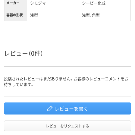
シモジマ
シーピー化成
メーカー
浅型
浅型、角型
容器の形状
電子レンジ
不可
使用可否
ＡーＰＥＴ
ＡＰＥＴ
材質
レビュー（0件）
あり
耐油性
60
耐熱温度
投稿されたレビューはまだありません。お客様のレビューコメントをお
待ちしています。
レビューを書く
レビューをリクエストする