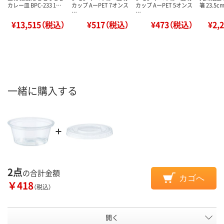
カレー皿 BPC-233 1…
カップ AーPET 7オンス
カップ AーPET 5オンス
箸 23.5c
…
…
¥13,515（税込）
¥517（税込）
¥473（税込）
¥2,
一緒に購入する
2点
の合計金額
カゴへ
￥418
（税込）
開く