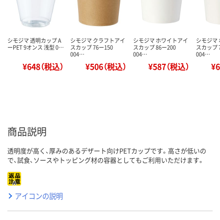
シモジマ 透明カップ A
シモジマ クラフトアイ
シモジマ ホワイトアイ
シモジマ
ーPET 9オンス 浅型 0…
スカップ 76ー150
スカップ 86ー200
スカップ 7
004…
004…
004…
¥648（税込）
¥506（税込）
¥587（税込）
¥
商品説明
透明度が高く、厚みのあるデザート向けPETカップです。高さが低いの
で、試食、ソースやトッピング材の容器としてもご利用いただけます。
アイコンの説明