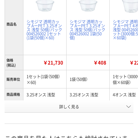
シモジマ 透明カッ
シモジマ 透明カッ
シモジマ 透
商品名
プ AーPET 3.25オン
プ AーPET 3.25オン
プ AーPET 
ス 浅型 50個/パック
ス 浅型 50個/パック
浅型 0045260
004526002 1セット
004526002 1袋(50
ット(3000個:
(1袋(50個)×60)
個)
×60袋)
価格
￥21,730
￥408
￥22
(税込)
1セット(1袋（50個）
1セット（3000
1袋（50個）
販売単位
×60)
個×60袋）
3.25オンス 浅型
3.25オンス 浅型
4オンス 浅型
商品規格
お申込番
詳しく見る
U175377
RP96932
U175378
号
1点
あり
4点
在庫
8月9日（日）
8月9日（日）
8月8日（土）
お届け日