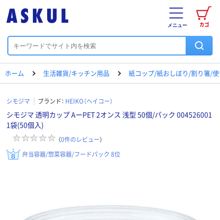
カゴ
メニュー
ホーム
生活雑貨/キッチン用品
紙コップ/紙おしぼり/割り箸/
シモジマ
ブランド：
HEIKO（ヘイコー）
シモジマ 透明カップ AーPET 2オンス 浅型 50個/パック 004526001
1袋(50個入)
（
0
件のレビュー
）
弁当容器/惣菜容器/フードパック 8位