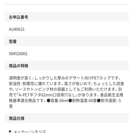
お申込番号
AU49615
型番
004526001
商品の特徴
透明度が高く、しっかりした厚みのデザート向けPETカップです。
耐油性･耐薬性に優れています。高さが低いので、ちょっとした試食
や、ソースやトッピング材の容器としてもご利用いただけます。別
売で「A-PET平フタ62mm口径用穴なし」があります。食品衛生法規
格基準適合商品です。●容量:60ml●耐熱温度:60度●耐冷温度:-5
度
商品仕様
メーカー：シモジマ