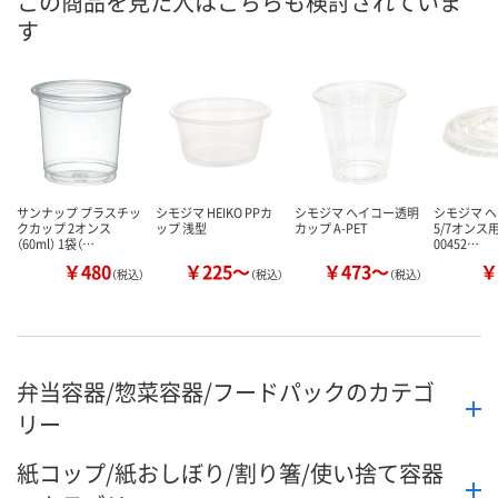
この商品を見た人はこちらも検討されていま
す
数量
数量
数量
カゴへ
カゴへ
カ
サンナップ プラスチッ
シモジマ HEIKO PPカ
シモジマ ヘイコー透明
シモジマ ヘ
クカップ 2オンス
ップ 浅型
カップ A-PET
5/7オンス
（60ml） 1袋（…
00452…
￥480
￥225～
￥473～
￥
（税込）
（税込）
（税込）
弁当容器/惣菜容器/フードパックのカテゴ
リー
紙コップ/紙おしぼり/割り箸/使い捨て容器