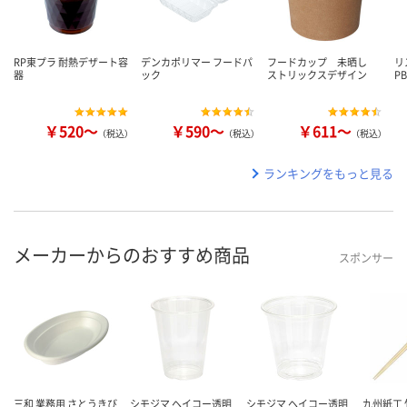
RP東プラ 耐熱デザート容
デンカポリマー フードパ
フードカップ 未晒し
リ
器
ック
ストリックスデザイン
P
￥520～
￥590～
￥611～
（税込）
（税込）
（税込）
ランキングをもっと見る
メーカーからのおすすめ商品
スポンサー
三和 業務用 さとうきび
シモジマ ヘイコー透明
シモジマ ヘイコー透明
九州紙工