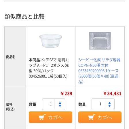
類似商品と比較
商品名
本商品：
シモジマ 透明カ
シーピー化成 サラダ容器
ップ AーPET 2オンス 浅
COPN-N50浅 本体
型 50個/パック
0653450200005 1ケース
004526001 1袋(50個入)
(2000個(50個×40)（直送
品）
￥239
￥34,431
数量
数量
価格
(税込)
カゴへ
カゴへ