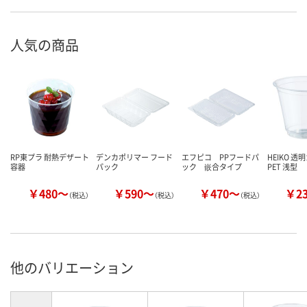
人気の商品
RP東プラ 耐熱デザート
デンカポリマー フード
エフピコ PPフードパ
HEIKO 透
容器
パック
ック 嵌合タイプ
PET 浅型
￥480～
￥590～
￥470～
￥2
（税込）
（税込）
（税込）
他のバリエーション