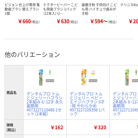
ピジョン 仕上げ専用 電
ドクタービーバー こど
歯磨き粉 子供向け こど
クリニカKid
動歯ブラシ 替えブラシ
も用歯ブラシ 1パック
も用 ハイチュウ歯みが
1個
（12本入） U…
き粉
￥660
￥630
￥594～
￥2
（税込）
（税込）
（税込）
他のバリエーション
商品名
デンタルプロ トム
デンタルプロ トム
デンタルプロ
とジェリーハブラシ
とジェリー ベビー
とジェリーハ
2本組み 6~12才 永久
エイジハブラシ 0才
2本組み 6~1
歯期用
~用 やわらかめ
歯期用
4973227110486 1セ
4973227109398 1パ
49732271104
ット（2本組）
ック
ック
価格
￥162
￥320
(税込)