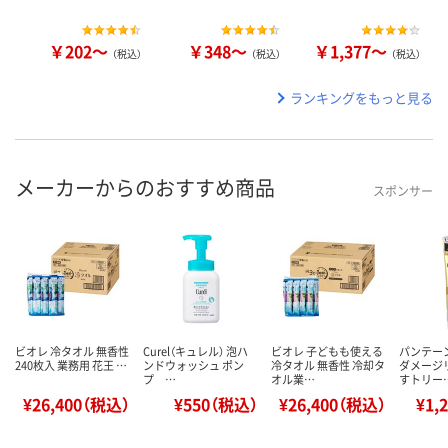
￥202～
￥348～
￥1,377～
（税込）
（税込）
（税込）
ランキングをもっと見る
メーカーからのおすすめ商品
スポンサー
ビオレ 冷タオル 無香性
Curel（キュレル） 泡ハ
ビオレ 子どもも使える
パンテー
240枚入 業務用 花王 …
ンドウォッシュ ポン
冷タオル 無香性 冷却タ
ダメージ
プ …
オル業…
すトリー
¥26,400（税込）
¥550（税込）
¥26,400（税込）
¥1,