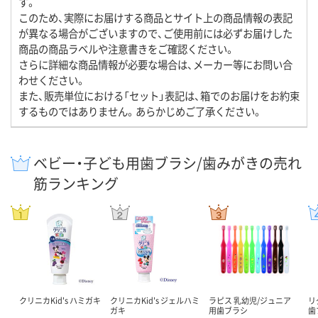
す。
このため、実際にお届けする商品とサイト上の商品情報の表記
が異なる場合がございますので、ご使用前には必ずお届けした
商品の商品ラベルや注意書きをご確認ください。
さらに詳細な商品情報が必要な場合は、メーカー等にお問い合
わせください。
また、販売単位における「セット」表記は、箱でのお届けをお約束
するものではありません。あらかじめご了承ください。
ベビー・子ども用歯ブラシ/歯みがきの売れ
筋ランキング
クリニカKid's ハミガキ
クリニカKid's ジェルハミ
ラピス 乳幼児/ジュニア
リ
ガキ
用歯ブラシ
歯