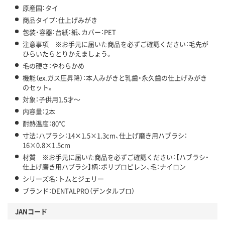
原産国：タイ
商品タイプ：仕上げみがき
包装・容器：台紙：紙、カバー：PET
注意事項 ※お手元に届いた商品を必ずご確認ください：毛先が
ひらいたらとりかえましょう。
毛の硬さ：やわらかめ
機能（ex.ガス圧昇降）：本人みがきと乳歯・永久歯の仕上げみがき
のセット。
対象：子供用1.5才～
内容量：2本
耐熱温度：80℃
寸法：ハブラシ：14×1.5×1.3cm、仕上げ磨き用ハブラシ：
16×0.8×1.5cm
材質 ※お手元に届いた商品を必ずご確認ください：【ハブラシ・
仕上げ磨き用ハブラシ】柄：ポリプロピレン、毛：ナイロン
シリーズ名：トムとジェリー
ブランド：DENTALPRO（デンタルプロ）
JANコード