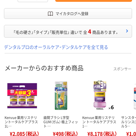
マイカタログへ登録
4
「毛の硬さ」「タイプ」「販売単位」 違いで 全
商品あります。
デンタルプロのオーラルケア・デンタルケアを全て見る
メーカーからのおすすめ商品
スポンサー
Kenvue 薬用リステリ
歯間ブラシ L字型
Kenvue 薬用リステリ
サンスター
ントータルケアプラス
GUM（ガム） 極上フィッ
ン トータルケアプラス
ルリンス
1L…
ト …
1…
ル 5…
¥2,085（税込）
¥498（税込）
¥8,178（税込）
¥1,