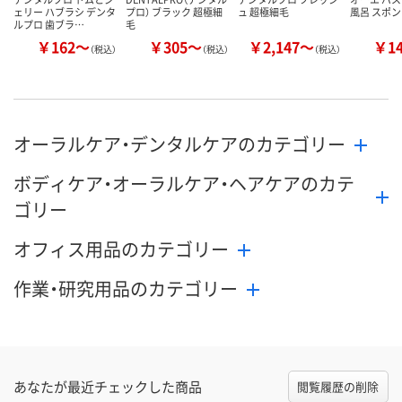
ェリー ハブラシ デンタ
プロ） ブラック 超極細
ュ 超極細毛
風呂 スポン
ルプロ 歯ブラ…
毛
￥162～
￥305～
￥2,147～
￥1
（税込）
（税込）
（税込）
オーラルケア・デンタルケアのカテゴリー
ボディケア・オーラルケア・ヘアケアのカテ
ゴリー
オフィス用品のカテゴリー
作業・研究用品のカテゴリー
あなたが最近チェックした商品
閲覧履歴の削除