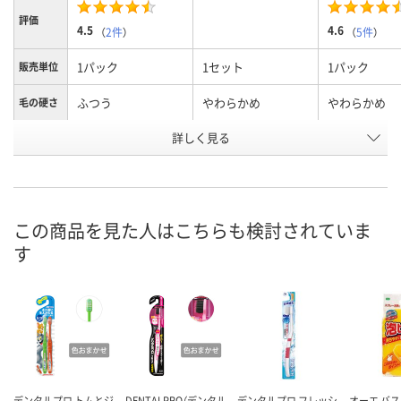
評価
4.5
4.6
（
2件
）
（
5件
）
1パック
1セット
1パック
販売単位
ふつう
やわらかめ
やわらかめ
毛の硬さ
詳しく見る
永久歯期
ベビーエイジ
乳歯期
タイプ
お申込番
AW42389
AW42384
AW42387
号
あり
あり
あり
在庫
この商品を見た人はこちらも検討されていま
す
8月9日（日）
8月9日（日）
8月9日（日）
お届け日
数量
数量
数量
カゴへ
カゴへ
カ
デンタルプロ トムとジ
DENTALPRO（デンタル
デンタルプロ フレッシ
オーエ バス