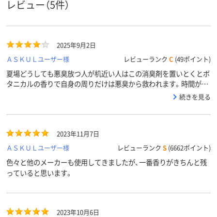
レビュー（5件）
2025年9月2日
ＡＳＫＵＬユーザー様
レビューランク
C
(49ポイント)
夏場どうしても悪臭放つ人が机近い人はこの消臭剤を置いとくとボ
タニカルの香りで自身の周りだけは悪臭から救われます。時間が経
つとボタニカルの匂いが感じられなくなり、悪臭が気になるので定
続きを見る
期的に振ったりすると匂いが戻ります。
2023年11月7日
ＡＳＫＵＬユーザー様
レビューランク
S
(6662ポイント)
色々と他のメーカーも使用してきましたが、一番香りがきちんと残
っていると思います。
2023年10月6日