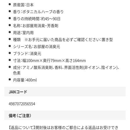
原産国：日本
香り：ボタニカルハーブの香り
香りの持続時間：約45～90日
名称：お部屋用消臭・芳香剤
用途：室内用
種類 ※お手元に届いた商品を必ずご確認ください：置き型
シリーズ名：お部屋の消臭元
ブランド：消臭元
寸法：幅100mm×奥行79mm×高さ164mm
成分：アミノ酸系消臭剤、香料、界面活性剤(非イオン、陰イオン)、
色素
内容量：400ml
JANコード
4987072056554
備考（ご注意）
【返品について】開封後はお客様のご都合による返品はお受けでき