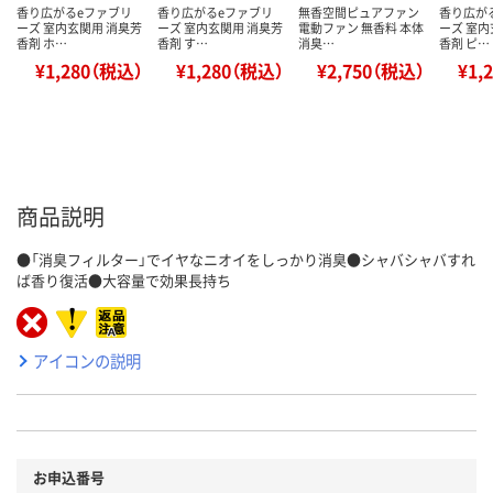
香り広がるeファブリ
香り広がるeファブリ
無香空間ピュアファン
香り広が
ーズ 室内玄関用 消臭芳
ーズ 室内玄関用 消臭芳
電動ファン 無香料 本体
ーズ 室内
香剤 ホ…
香剤 す…
消臭…
香剤 ピ…
¥1,280（税込）
¥1,280（税込）
¥2,750（税込）
¥1,
商品説明
●「消臭フィルター」でイヤなニオイをしっかり消臭●シャバシャバすれ
ば香り復活●大容量で効果長持ち
アイコンの説明
お申込番号