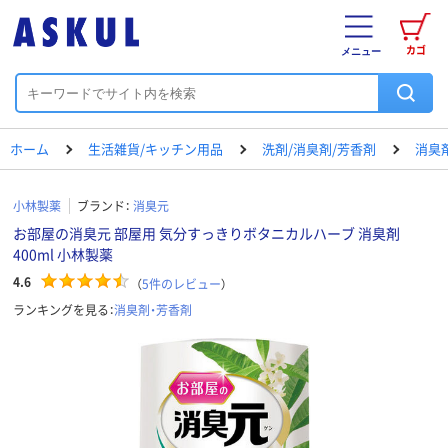
カゴ
メニュー
ホーム
生活雑貨/キッチン用品
洗剤/消臭剤/芳香剤
消臭
小林製薬
ブランド：
消臭元
お部屋の消臭元 部屋用 気分すっきりボタニカルハーブ 消臭剤
400ml 小林製薬
4.6
（
5
件のレビュー
）
ランキングを見る：
消臭剤・芳香剤