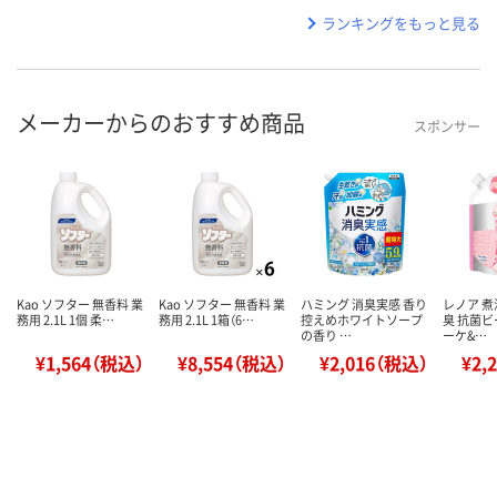
ランキングをもっと見る
メーカーからのおすすめ商品
スポンサー
Kao ソフター 無香料 業
Kao ソフター 無香料 業
ハミング 消臭実感 香り
レノア 
務用 2.1L 1個 柔…
務用 2.1L 1箱（6…
控えめホワイトソープ
臭 抗菌ビ
の香り …
ーケ&…
¥1,564（税込）
¥8,554（税込）
¥2,016（税込）
¥2,