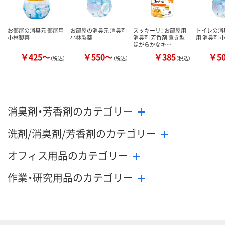
お部屋の消臭元 部屋用
お部屋の消臭元 消臭剤
スッキーリ！ お部屋用
トイレの消
小林製薬
小林製薬
消臭剤 芳香剤 置き型
用 消臭剤 
ほがらかなキ…
￥425～
￥550～
￥385
￥5
（税込）
（税込）
（税込）
消臭剤・芳香剤のカテゴリー
洗剤/消臭剤/芳香剤のカテゴリー
オフィス用品のカテゴリー
作業・研究用品のカテゴリー