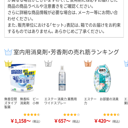
商品の商品ラベルや注意書きをご確認ください。
さらに詳細な商品情報が必要な場合は、メーカー等にお問い合
わせください。
また、販売単位における「セット」表記は、箱でのお届けをお約束
するものではありません。あらかじめご了承ください。
室内用消臭剤・芳香剤の売れ筋ランキング
無香空間 無香料 ビー
エステー 消臭力 業務用
エステー お部屋の消臭
エ
ズタイプ 消臭剤 小林
ワイドスプレー
力
業
製薬
￥1,158～
￥657～
￥420～
（税込）
（税込）
（税込）