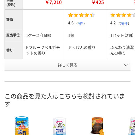
￥7,210
￥425
(税込)
評価
4.6
4.2
（
9件
）
（
26件
）
1ケース（16個）
1個
1セット（2個）
販売単位
Gフルーツベルガモ
せっけんの香り
ふんわり清潔
香り
ットの香り
んの香り
お申込番
詳しく見る
X628419
3253223
AW37259
号
直送品
あり
入荷待ち
在庫
8月8日（土）
お届け日
この商品を見た人はこちらも検討されていま
す
数量
お取り扱い終了しま
お取り扱い終
した
した
カゴへ