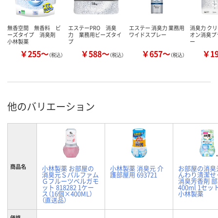
無香空間 無香料 ビ
エステーPRO 消臭
エステー 消臭力 業務用
消臭力 クリ
ーズタイプ 消臭剤
力 業務用ビーズタイ
ワイドスプレー
オン消臭プ
小林製薬
プ
ー
￥255～
￥588～
￥657～
￥1
（税込）
（税込）
（税込）
他のバリエーション
商品名
小林製薬 お部屋の
小林製薬 消臭元 介
お部屋の消臭
消臭元Ｓパルファム
護部屋用 693721
んわり清潔せ
Ｇフルーツベルガモ
消臭芳香剤 
ット 818282 1ケー
400ml 1セッ
ス（16個×400ML）
小林製薬
（直送品）
価格