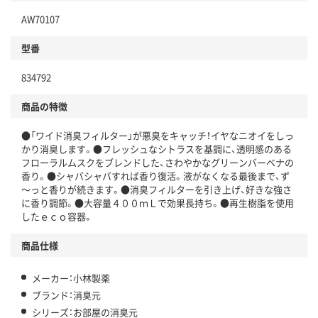
AW70107
型番
834792
商品の特徴
●「ワイド消臭フィルター」が悪臭をキャッチ！イヤなニオイをしっ
かり消臭します。●フレッシュなシトラスを基調に、透明感のある
フローラルムスクをブレンドした、さわやかなグリーンバーベナの
香り。●シャバシャバすれば香り復活。液がなくなる最後まで、ず
～っと香りが続きます。●消臭フィルターを引き上げ、好きな強さ
に香り調節。●大容量４００ｍＬで効果長持ち。●再生樹脂を使用
したｅｃｏ容器。
商品仕様
メーカー：小林製薬
ブランド：消臭元
シリーズ：お部屋の消臭元