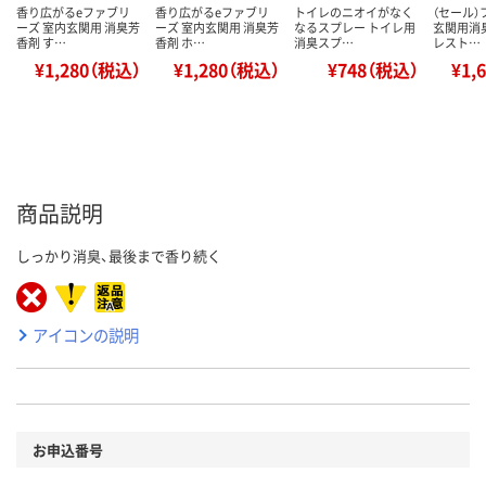
香り広がるeファブリ
香り広がるeファブリ
トイレのニオイがなく
（セール
ーズ 室内玄関用 消臭芳
ーズ 室内玄関用 消臭芳
なるスプレー トイレ用
玄関用消
香剤 す…
香剤 ホ…
消臭スプ…
レスト…
¥1,280（税込）
¥1,280（税込）
¥748（税込）
¥1,
商品説明
しっかり消臭、最後まで香り続く
アイコンの説明
お申込番号