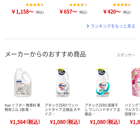
￥1,158～
￥657～
￥420～
（税込）
（税込）
（税込）
ランキングをもっと見る
メーカーからのおすすめ商品
スポンサー
Kao ソフター 無香料 業
アタックZERO ワンハ
アタックZERO 部屋干
ハミング
務用 2.1L 1個 柔…
ンドタイプ 企画品 大サ
し ワンハンドタイプ 企
ラルスウ
イズ…
画品…
詰替19…
¥1,564（税込）
¥1,080（税込）
¥1,080（税込）
¥1,