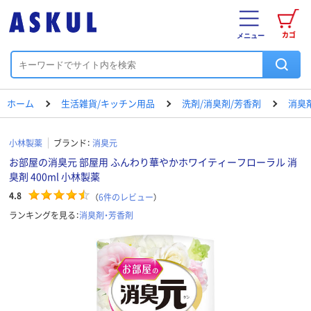
カゴ
メニュー
ホーム
生活雑貨/キッチン用品
洗剤/消臭剤/芳香剤
消臭
小林製薬
ブランド：
消臭元
お部屋の消臭元 部屋用 ふんわり華やかホワイティーフローラル 消
臭剤 400ml 小林製薬
4.8
（
6
件のレビュー
）
ランキングを見る：
消臭剤・芳香剤