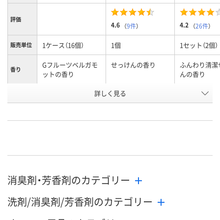
評価
4.6
4.2
（
9件
）
（
26件
）
1ケース（16個）
1個
1セット（2個）
販売単位
Gフルーツベルガモ
せっけんの香り
ふんわり清潔
香り
ットの香り
んの香り
お申込番
詳しく見る
X628419
3253223
AW37259
号
直送品
あり
入荷待ち
在庫
8月11日（火）
お届け日
数量
お取り扱い終了しま
お取り扱い終
消臭剤・芳香剤のカテゴリー
した
した
カゴへ
洗剤/消臭剤/芳香剤のカテゴリー