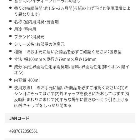
香り：ホワイティーフローラルの香り
香りの持続時間：約1.5～3ヵ月間(ろ紙の上げ下げと使用環境によ
り異なります)
名称：室内用消臭・芳香剤
用途：室内用
ブランド：消臭元
シリーズ名：お部屋の消臭元
種類 ※お手元に届いた商品を必ずご確認ください：置き型
寸法：幅100mm×奥行き79mm×高さ164mm
成分：両性界面活性剤系消臭剤、香料、界面活性剤(非イオン、陰イ
オン)
内容量：400ml
使用方法1 ※お手元に届いた商品を必ずご確認ください：(1)ミ
シン目にそってはがす(2)外キャップを後ろにたおしてはずす(3)
反時計まわりにまわす(4)平らな場所に置きゆっくり引き上げる
(5)外キャップをしっかり閉める
JANコード
4987072056561