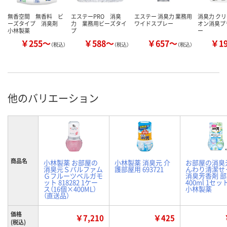
無香空間 無香料 ビ
エステーPRO 消臭
エステー 消臭力 業務用
消臭力 クリ
ーズタイプ 消臭剤
力 業務用ビーズタイ
ワイドスプレー
オン消臭プ
小林製薬
プ
ー
￥255～
￥588～
￥657～
￥1
（税込）
（税込）
（税込）
他のバリエーション
商品名
小林製薬 お部屋の
小林製薬 消臭元 介
お部屋の消臭
消臭元Ｓパルファム
護部屋用 693721
んわり清潔せ
Ｇフルーツベルガモ
消臭芳香剤 
ット 818282 1ケー
400ml 1セッ
ス（16個×400ML）
小林製薬
（直送品）
価格
￥7,210
￥425
(税込)