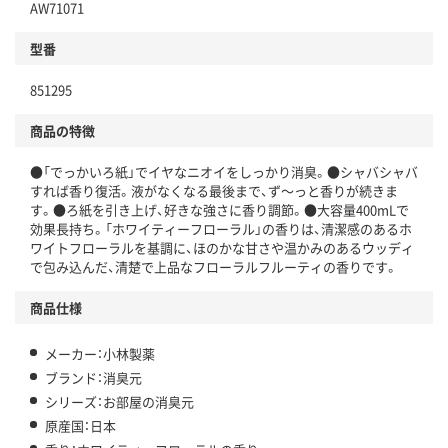
AW71071
型番
851295
商品の特徴
●「でっかいろ紙」でイヤなニオイをしっかり消臭。●シャバシャバ
すれば香り復活。液がなくなる最後まで、ず～っと香りが続きま
す。●ろ紙を引き上げ、好きな強さに香り調節。●大容量400mLで
効果長持ち。「ホワイティーフローラル」の香りは、清潔感のあるホ
ワイトフローラルを基調に、ほのかな甘さや温かみのあるウッディ
で包み込んだ、清楚で上品なフローラルフルーティの香りです。
商品仕様
メーカー：小林製薬
ブランド：消臭元
シリーズ：お部屋の消臭元
原産国：日本