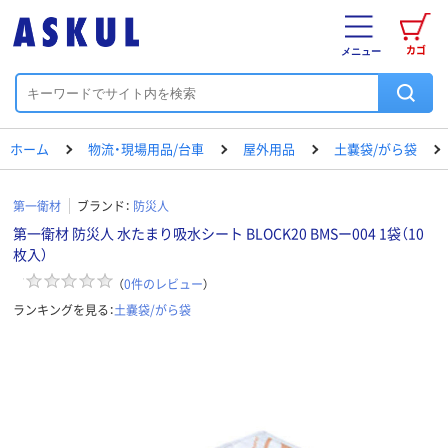
カゴ
メニュー
ホーム
物流・現場用品/台車
屋外用品
土嚢袋/がら袋
第一衛材
ブランド：
防災人
第一衛材 防災人 水たまり吸水シート BLOCK20 BMSー004 1袋（10
枚入）
（
0
件のレビュー
）
ランキングを見る：
土嚢袋/がら袋