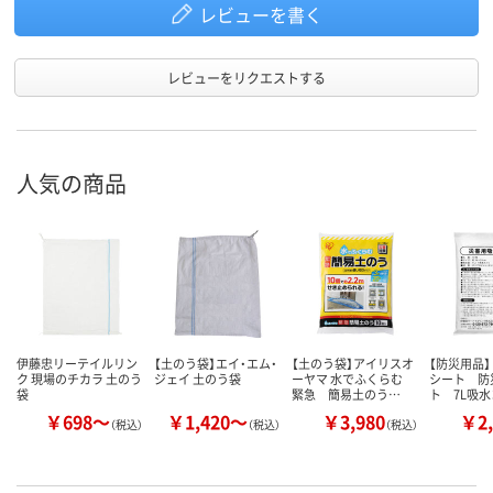
レビューを書く
レビューをリクエストする
人気の商品
伊藤忠リーテイルリン
【土のう袋】エイ・エム・
【土のう袋】アイリスオ
【防災用品】
ク 現場のチカラ 土のう
ジェイ 土のう袋
ーヤマ 水でふくらむ
シート 防
袋
緊急 簡易土のう…
ト 7L吸
￥698～
￥1,420～
￥3,980
￥2,
（税込）
（税込）
（税込）