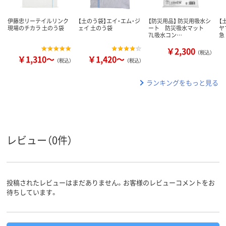
伊藤忠リーテイルリンク
【土のう袋】エイ・エム・ジ
【防災用品】 防災用吸水シ
【
現場のチカラ 土のう袋
ェイ 土のう袋
ート 防災吸水マット
ヤ
7L吸水コン…
急
￥2,300
（税込）
￥1,310～
￥1,420～
（税込）
（税込）
ランキングをもっと見る
レビュー（0件）
投稿されたレビューはまだありません。お客様のレビューコメントをお
待ちしています。