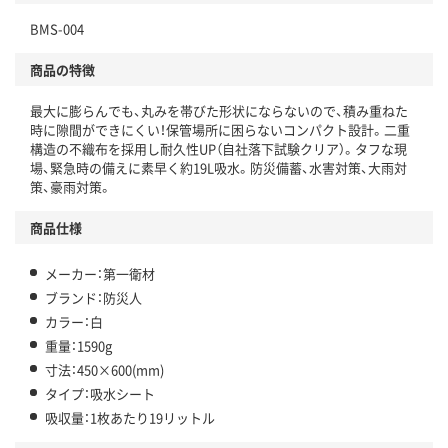
BMS-004
商品の特徴
最大に膨らんでも、丸みを帯びた形状にならないので、積み重ねた
時に隙間ができにくい！保管場所に困らないコンパクト設計。二重
構造の不織布を採用し耐久性UP（自社落下試験クリア）。タフな現
場、緊急時の備えに素早く約19L吸水。防災備蓄、水害対策、大雨対
策、豪雨対策。
商品仕様
メーカー：第一衛材
ブランド：防災人
カラー：白
重量：1590g
寸法：450×600(mm)
タイプ：吸水シート
吸収量：1枚あたり19リットル