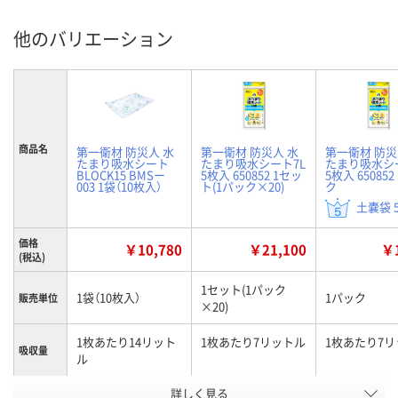
他のバリエーション
商品名
第一衛材 防災人 水
第一衛材 防災人 水
第一衛材 防災
たまり吸水シート
たまり吸水シート7L
たまり吸水シ
BLOCK15 BMSー
5枚入 650852 1セッ
5枚入 650852
003 1袋（10枚入）
ト(1パック×20)
ク
土嚢袋 5
価格
￥10,780
￥21,100
￥1
(税込)
1セット(1パック
1袋（10枚入）
1パック
販売単位
×20)
1枚あたり14リット
1枚あたり7リットル
1枚あたり7
吸収量
ル
お申込番
詳しく見る
AWW4288
EU22232
UA24418