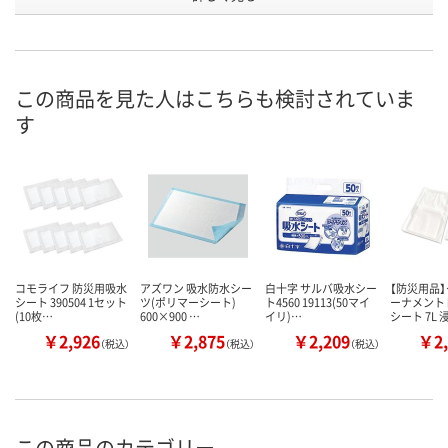
号
3点
3点
あり
在庫
8月8日（土）
8月8日（土）
8月8日（土）
お届け日
この商品を見た人はこちらも検討されていま
す
数量
数量
数量
カゴへ
カゴへ
カ
コモライフ 防災用吸水
アズワン 吸水防水シー
白十字 サルバ吸水シー
【防災用品
シート 390504 1セット
ツ(ポリマーシート)
ト4560 19113(50マイ
ーナメント
(10枚…
600×900 …
イリ)…
シート 7L 
￥2,926
￥2,875
￥2,209
￥2,
（税込）
（税込）
（税込）
この商品のカテゴリー