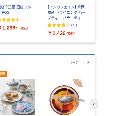
銀座千疋屋 銀座フルー
【ノンカフェイン】 片岡
MINTON
 PGS
物産 トワイニング ハー
茶 ティー
ブティー バラエティパ
ック 1箱（40バッグ入）
(
21
)
￥1,296~
￥555~
（税込）
￥1,426
（税込）
ページ：
1
／
2
新着
次のスライド