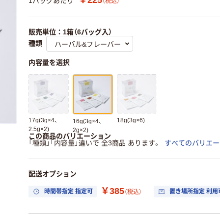
1バッグあたり
（税込）
販売単位：1箱（6バッグ入）
種類
内容量を選択
17g(3g×4、
18g(3g×6)
16g(3g×4、
2.5g×2)
2g×2)
この商品のバリエーション
「種類」「内容量」違いで 全3商品 あります。
すべてのバリエー
配送オプション
￥385
時間帯指定 指定可
置き場所指定 利用
（税込）