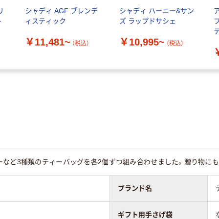
リ
シャディ AGF ブレンデ
シャディ ハーニー&サン
ト
ィスティック
ズ ラップドサシェ
￥11,481~
￥10,995~
個
（税込）
（税込）
品
ーなど3種類のティーバッグを各2個ずつ組み合わせました。贈り物にも
ブランド名
ギフト用手さげ袋