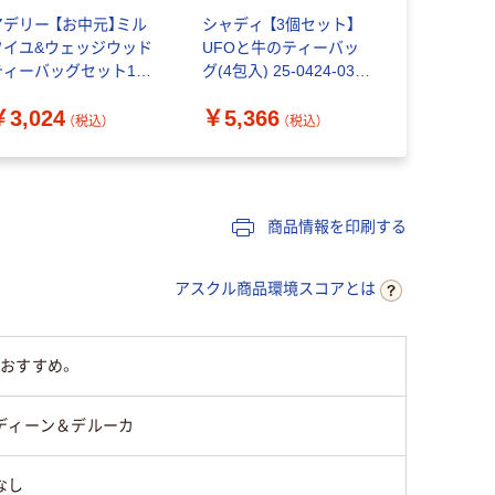
アデリー 【お中元】ミル
シャディ 【3個セット】
シャディ 
フイユ&ウェッジウッド
UFOと牛のティーバッ
￥6,231
ティーバッグセット16
グ(4包入) 25-0424-038
 WWJ-03A 1箱（直送
1セット(3個)（直送品）
￥3,024
￥5,366
）
（税込）
（税込）
商品情報を印刷する
アスクル商品環境スコアとは
おすすめ。
ディーン＆デルーカ
なし