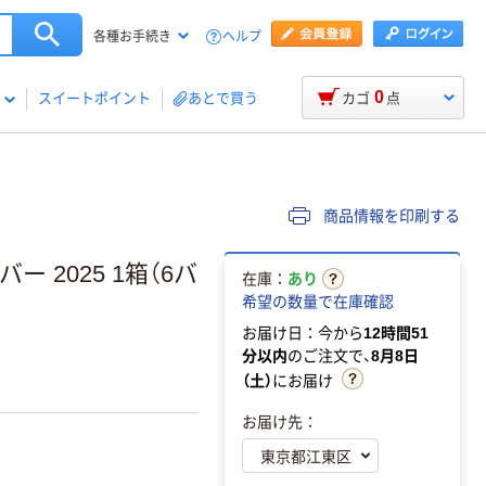
ヘルプ
各種お手続き
0
スイートポイント
あとで買う
カゴ
点
商品情報を印刷する
2025 1箱（6バ
在庫：
あり
希望の数量で在庫確認
お届け日：今から
12時間51
分以内
のご注文で、
8月8日
（土）
にお届け
お届け先：