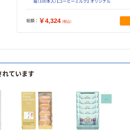
箱（100本入）【コーヒーミルク】 オリジナル
￥4,324
総額：
（税込）
されています