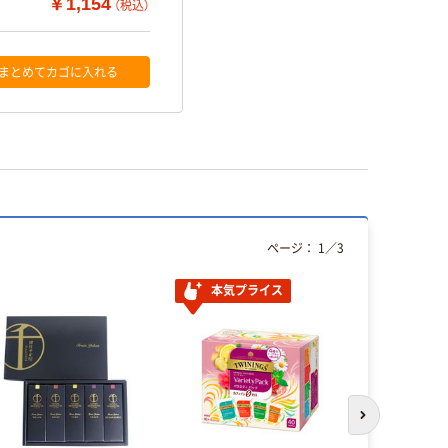
￥1,154
（税込）
まとめてカゴに入れる
ページ：
1
／
3
本気プライス
次のスライド