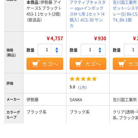
本商品：
伊勢藤 アイ
アクティブキャスタ
吉川国工業所
ケースS ブラック I-
ー squ+インボック
ゼット・システ
453-1 1セット(2個)
スM・L用 1セット（4
レー(S) Bk CS
（直送品）
個入） ACS-30 サン
T4_Bk 1個
カ
￥4,757
￥930
￥2
数量
数量
数量
価格
(税込)
カゴへ
カゴへ
カ
評価
5.0
（
1件
）
伊勢藤
SANKA
吉川国工業所
メーカー
ブラック系
ブラック系
クリア(透明・
カラーグ
ループ
系、ブラック