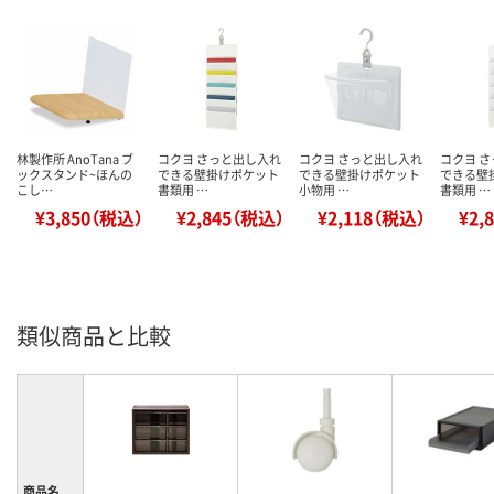
林製作所 AnoTana ブ
コクヨ さっと出し入れ
コクヨ さっと出し入れ
コクヨ 
ックスタンド~ほんの
できる壁掛けポケット
できる壁掛けポケット
できる壁
こし…
書類用 …
小物用 …
書類用 …
¥3,850（税込）
¥2,845（税込）
¥2,118（税込）
¥2,
類似商品と比較
商品名