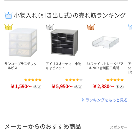
小物入れ（引き出し式）の売れ筋ランキング
サンコープラスチック
アイリスオーヤマ 小物
A4ファイルトレー クリア
ア
エルピス
キャビネット
LM-20Cr 吉川国工業所
s
1
￥1,590～
￥5,950～
￥2,880～
（税込）
（税込）
（税込）
ランキングをもっと見る
メーカーからのおすすめ商品
スポンサー