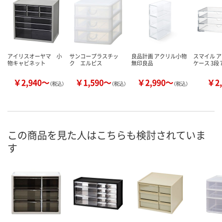
アイリスオーヤマ 小
サンコープラスチッ
良品計画 アクリル小物
スマイル 
物キャビネット
ク エルピス
無印良品
ケース 3段 7
￥2,940～
￥1,590～
￥2,990～
￥2,
（税込）
（税込）
（税込）
この商品を見た人はこちらも検討されていま
す