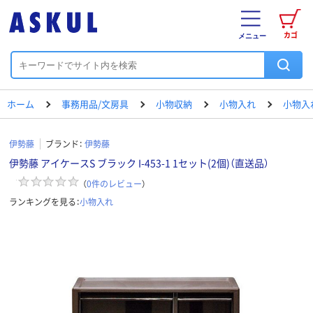
カゴ
メニュー
ホーム
事務用品/文房具
小物収納
小物入れ
小物入
伊勢藤
ブランド：
伊勢藤
伊勢藤 アイケースS ブラック I-453-1 1セット(2個)（直送品）
（
0
件のレビュー
）
ランキングを見る：
小物入れ