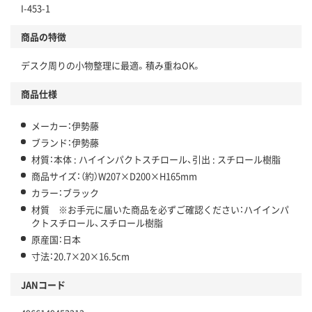
I-453-1
商品の特徴
デスク周りの小物整理に最適。積み重ねOK。
商品仕様
メーカー：伊勢藤
ブランド：伊勢藤
材質：本体 : ハイインパクトスチロール、引出 : スチロール樹脂
商品サイズ：（約）W207×D200×H165mm
カラー：ブラック
材質 ※お手元に届いた商品を必ずご確認ください：ハイインパ
クトスチロール、スチロール樹脂
原産国：日本
寸法：20.7×20×16.5cm
JANコード