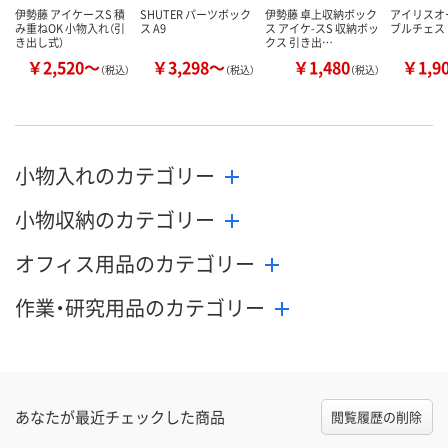
伊勢藤 アイケースS 積
SHUTER パーツボック
伊勢藤 卓上収納ボック
アイリスオ
み重ねOK 小物入れ（引
ス A9
ス アイケ-スS 収納ボッ
ブルチェス
き出し式）
クス 引き出…
￥2,520～
￥3,298～
￥1,480
￥1,9
（税込）
（税込）
（税込）
小物入れのカテゴリー
小物収納のカテゴリー
オフィス用品のカテゴリー
作業・研究用品のカテゴリー
あなたが最近チェックした商品
閲覧履歴の削除