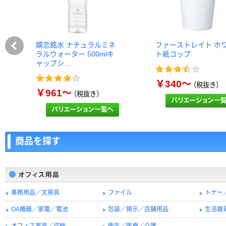
嬬恋銘水 ナチュラルミネ
ファーストレイト ホ
ラルウォーター 500mlキ
ト紙コップ
ャップシ…
￥340～
（税抜き）
￥961～
（税抜き）
商品を探す
事務用品／文房具
ファイル
トナー
OA機器／家電／電池
包装／掲示／店舗用品
生活雑