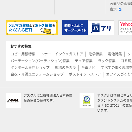
医薬品の販売
表示
おすすめ特集
コピー用紙特集
トナー・インクメガストア
電卓特集
電池特集
タ
パーテーション(パーティション)特集
チェア特集
ラック特集
ゴミ箱
ダンボール専門ショップ
現場のチカラ
台車ナビ
すべての働く現場
白衣・介護ユニフォームショップ
ポストイットストア
オフィスづくり
アスクルは公益社団法人日本通信
アスクルは情報セキュ
販売協会の会員です。
ジメントシステムの国
る「ISO 27001」の
います。