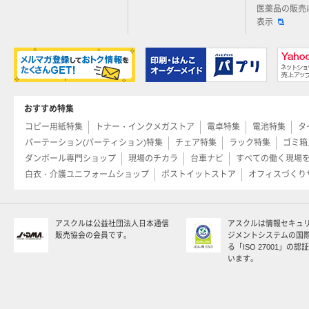
医薬品の販売
表示
おすすめ特集
コピー用紙特集
トナー・インクメガストア
電卓特集
電池特集
タ
パーテーション(パーティション)特集
チェア特集
ラック特集
ゴミ箱
ダンボール専門ショップ
現場のチカラ
台車ナビ
すべての働く現場
白衣・介護ユニフォームショップ
ポストイットストア
オフィスづくり
アスクルは公益社団法人日本通信
アスクルは情報セキュ
販売協会の会員です。
ジメントシステムの国
る「ISO 27001」の
います。