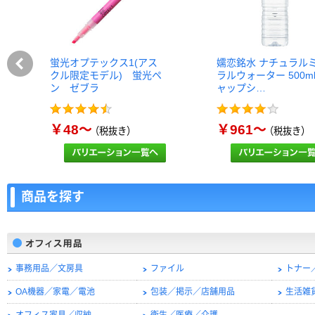
蛍光オプテックス1(アス
嬬恋銘水 ナチュラル
クル限定モデル) 蛍光ペ
ラルウォーター 500m
ン ゼブラ
ャップシ…
￥48～
￥961～
（税抜き）
（税抜き）
商品を探す
事務用品／文房具
ファイル
トナー
OA機器／家電／電池
包装／掲示／店舗用品
生活雑