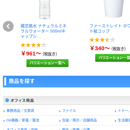
嬬恋銘水 ナチュラルミネ
ファーストレイト ホ
ラルウォーター 500mlキ
ト紙コップ
ャップシ…
￥340～
（税抜き）
￥961～
（税抜き）
商品を探す
事務用品／文房具
ファイル
トナー
OA機器／家電／電池
包装／掲示／店舗用品
生活雑