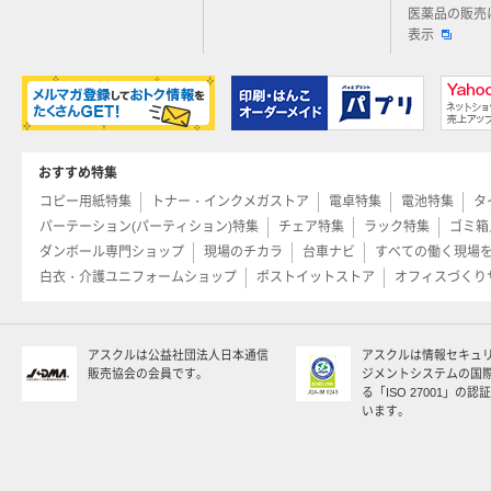
医薬品の販売
表示
おすすめ特集
コピー用紙特集
トナー・インクメガストア
電卓特集
電池特集
タ
パーテーション(パーティション)特集
チェア特集
ラック特集
ゴミ箱
ダンボール専門ショップ
現場のチカラ
台車ナビ
すべての働く現場
白衣・介護ユニフォームショップ
ポストイットストア
オフィスづくり
アスクルは公益社団法人日本通信
アスクルは情報セキュ
販売協会の会員です。
ジメントシステムの国
る「ISO 27001」の
います。