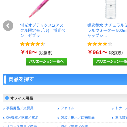
蛍光オプテックス1(アス
嬬恋銘水 ナチュラル
クル限定モデル) 蛍光ペ
ラルウォーター 500m
ン ゼブラ
ャップシ…
￥48～
￥961～
（税抜き）
（税抜き）
商品を探す
事務用品／文房具
ファイル
トナー
OA機器／家電／電池
包装／掲示／店舗用品
生活雑