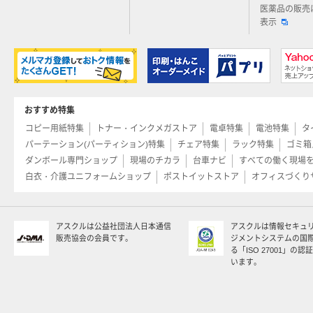
医薬品の販売
表示
おすすめ特集
コピー用紙特集
トナー・インクメガストア
電卓特集
電池特集
タ
パーテーション(パーティション)特集
チェア特集
ラック特集
ゴミ箱
ダンボール専門ショップ
現場のチカラ
台車ナビ
すべての働く現場
白衣・介護ユニフォームショップ
ポストイットストア
オフィスづくり
アスクルは公益社団法人日本通信
アスクルは情報セキュ
販売協会の会員です。
ジメントシステムの国
る「ISO 27001」の
います。