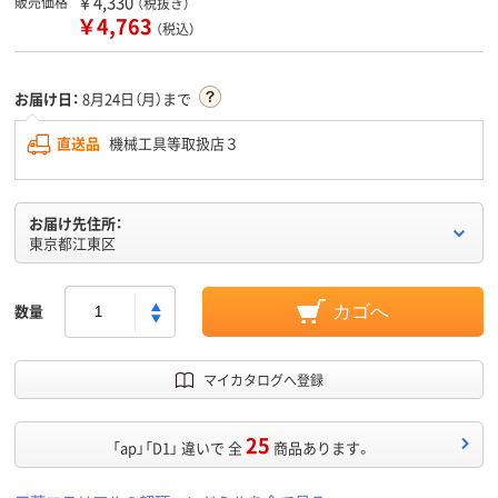
￥4,330
販売価格
（税抜き）
￥4,763
（税込）
お届け日：
8月24日（月）まで
直送品
機械工具等取扱店３
お届け先住所：
東京都江東区
数量
カゴへ
マイカタログへ登録
25
「ap」「D1」 違いで 全
商品あります。