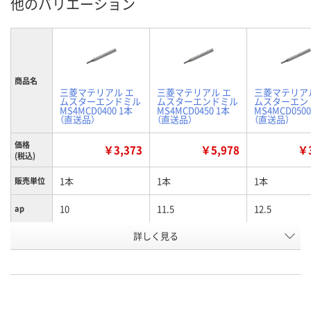
他のバリエーション
商品名
三菱マテリアル エ
三菱マテリアル エ
三菱マテリア
ムスターエンドミル
ムスターエンドミル
ムスターエン
MS4MCD0400 1本
MS4MCD0450 1本
MS4MCD0500
（直送品）
（直送品）
（直送品）
価格
￥3,373
￥5,978
￥3
(税込)
1本
1本
1本
販売単位
10
11.5
12.5
ap
詳しく見る
4
4.5
5
D1
お申込番
E771386
E771387
E771390
号
直送品
直送品
直送品
在庫