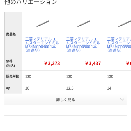
他のバリエーション
商品名
三菱マテリアル エ
三菱マテリアル エ
三菱マテリア
ムスターエンドミル
ムスターエンドミル
ムスターエン
MS4MCD0400 1本
MS4MCD0500 1本
MS4MCD0550
（直送品）
（直送品）
（直送品）
価格
￥3,373
￥3,437
￥6
(税込)
1本
1本
1本
販売単位
10
12.5
14
ap
詳しく見る
4
5
5.5
D1
お申込番
E771386
E771390
E771391
号
直送品
直送品
直送品
在庫