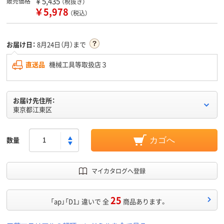
￥5,435
販売価格
（税抜き）
￥5,978
（税込）
お届け日：
8月24日（月）まで
直送品
機械工具等取扱店３
お届け先住所：
東京都江東区
数量
カゴへ
マイカタログへ登録
25
「ap」「D1」 違いで 全
商品あります。