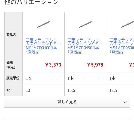
他のバリエーション
商品名
三菱マテリアル エ
三菱マテリアル エ
三菱マテリア
ムスターエンドミル
ムスターエンドミル
ムスターエン
MS4MCD0400 1本
MS4MCD0450 1本
MS4MCD0500
（直送品）
（直送品）
（直送品）
価格
￥3,373
￥5,978
￥3
(税込)
1本
1本
1本
販売単位
10
11.5
12.5
ap
詳しく見る
4
4.5
5
D1
お申込番
E771386
E771387
E771390
号
直送品
直送品
直送品
在庫