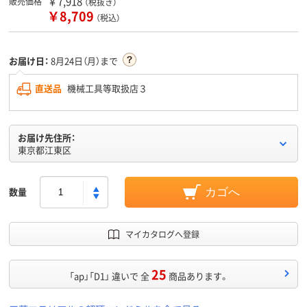
￥7,918
販売価格
（税抜き）
￥8,709
（税込）
お届け日：
8月24日（月）まで
直送品
機械工具等取扱店３
お届け先住所：
東京都江東区
数量
カゴへ
マイカタログへ登録
25
「ap」「D1」 違いで 全
商品あります。