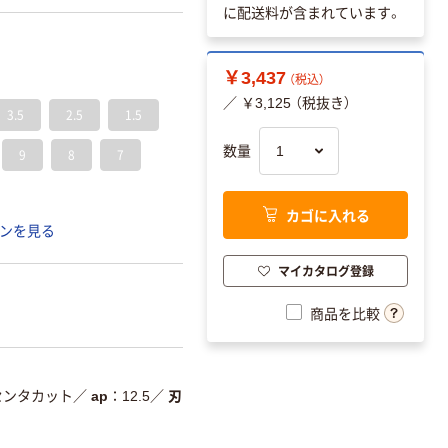
に配送料が含まれています。
￥3,437
（税込）
／ ￥3,125 （税抜き）
3.5
2.5
1.5
数量
9
8
7
カゴに入れる
ンを見る
マイカタログ登録
商品を比較
センタカット
／
ap
12.5
／
刃