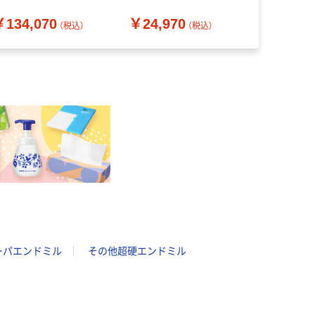
送品）
ーカーなし 74608 1本
イプ 2KMBL
￥134,070
￥24,970
￥5,381
554-9751（直送品）
S4 1本 56
（税込）
（税込）
品）
ーパエンドミル
その他超硬エンドミル