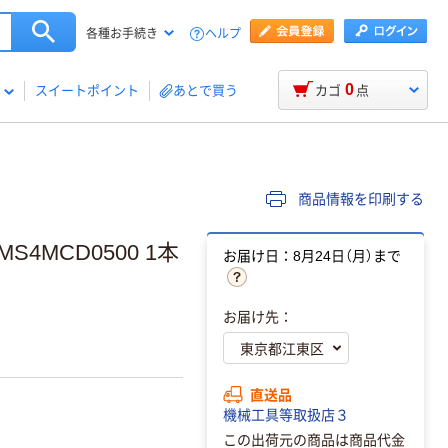
ヘルプ
各種お手続き
0
スイートポイント
あとで買う
カゴ
点
商品情報を印刷する
4MCD0500 1本
お届け日：8月24日（月）まで
お届け先：
直送品
機械工具等取扱店３
この出荷元の商品は商品代金