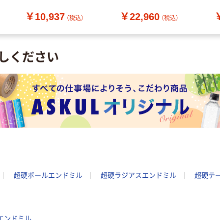
ョート形 6枚刃 刃径
ョート形 6枚刃 刃径
￥10,937
￥22,960
6mm AE-MS-H 6XR0.5
12mm AE-MS-H
（税込）
（税込）
1本（直送品）
12XR0.5 1本（直送品）
しください
超硬ボールエンドミル
超硬ラジアスエンドミル
超硬テ
ヤエンドミル