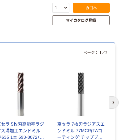
カゴへ
マイカタログ登録
ページ：
1
／
2
次のスライド
京セラ 5枚刃高能率ラジ
京セラ 7枚刃ラジアスエ
京セラ 微
アス溝加工エンドミル
ンドミル 77MCR(TAコ
ボールエン
7635 1本 593-8072（直
ーティング)チップブレ
2KMBL 