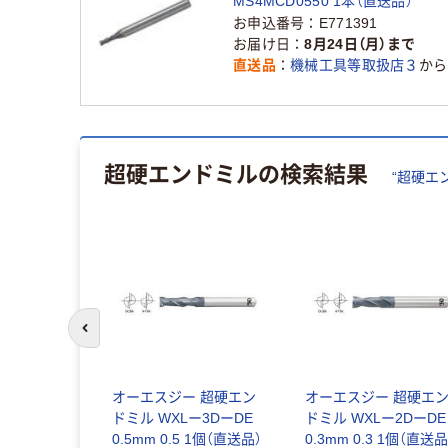
MS4MCD0550 1本（直送品）
お申込番号
E771391
お届け日
8月24日（月）まで
直送品
機械工具等取扱店３
から
超硬エンドミル
の検索結果
“
超硬エ
前のスライドへ
刃高能率ラジ
オーエスジー 超硬エン
オーエスジー 超硬エ
エンドミル
ドミル WXLー3DーDE
ドミル WXLー2DーDE
93-8111（直
0.5mm 0.5 1個（直送品）
0.3mm 0.3 1個（直送品