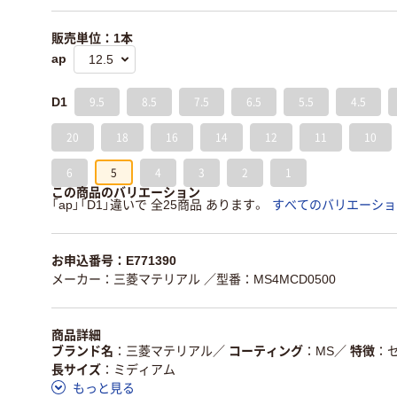
販売単位：1本
ap
9.5
8.5
7.5
6.5
5.5
4.5
D1
20
18
16
14
12
11
10
6
5
4
3
2
1
この商品のバリエーション
「ap」「D1」違いで 全25商品 あります。
すべてのバリエーショ
お申込番号：E771390
メーカー：三菱マテリアル
／型番：MS4MCD0500
商品詳細
ブランド名
三菱マテリアル
／
コーティング
MS
／
特徴
長サイズ
ミディアム
もっと見る