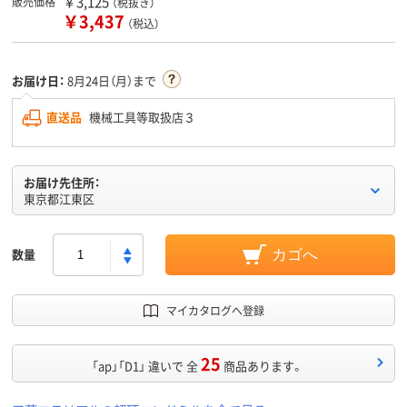
￥3,125
販売価格
（税抜き）
￥3,437
（税込）
お届け日：
8月24日（月）まで
直送品
機械工具等取扱店３
お届け先住所：
東京都江東区
数量
カゴへ
マイカタログへ登録
25
「ap」「D1」 違いで 全
商品あります。