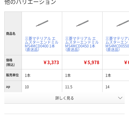
他のバリエーション
商品名
三菱マテリアル エ
三菱マテリアル エ
三菱マテリア
ムスターエンドミル
ムスターエンドミル
ムスターエン
MS4MCD0400 1本
MS4MCD0450 1本
MS4MCD0550
（直送品）
（直送品）
（直送品）
価格
￥3,373
￥5,978
￥6
(税込)
1本
1本
1本
販売単位
10
11.5
14
ap
詳しく見る
4
4.5
5.5
D1
お申込番
E771386
E771387
E771391
号
直送品
直送品
直送品
在庫