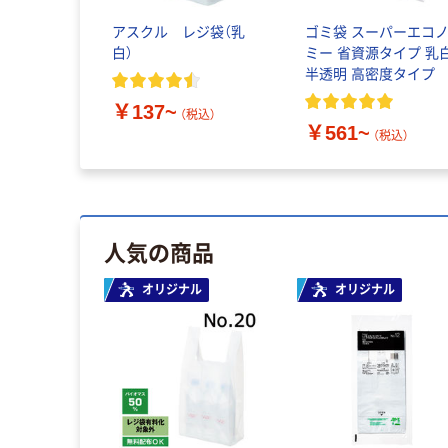
アスクル レジ袋（乳
ゴミ袋 スーパーエコ
白）
ミー 省資源タイプ 乳
半透明 高密度タイプ
￥137~
（税込）
￥561~
（税込）
人気の商品
オリジナル
オリジナル