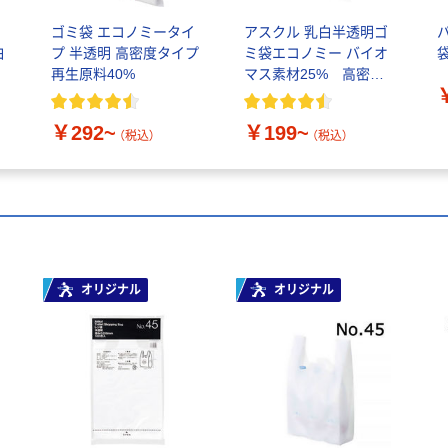
ノ
ゴミ袋 エコノミータイ
アスクル 乳白半透明ゴ
白
プ 半透明 高密度タイプ
ミ袋エコノミー バイオ
再生原料40%
マス素材25% 高密度
タイプ
10L/20L/30L/45L/70L/9
￥292~
￥199~
0L
（税込）
（税込）
オリジナル
オリジナル