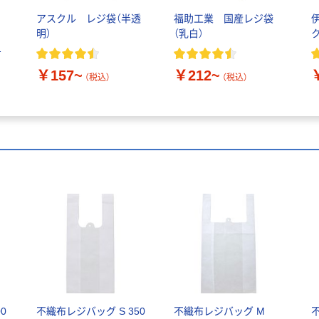
ノ
アスクル レジ袋（半透
福助工業 国産レジ袋
ス
明）
（乳白）
乳
￥157~
￥212~
（税込）
（税込）
0
不織布レジバッグ S 350
不織布レジバッグ M