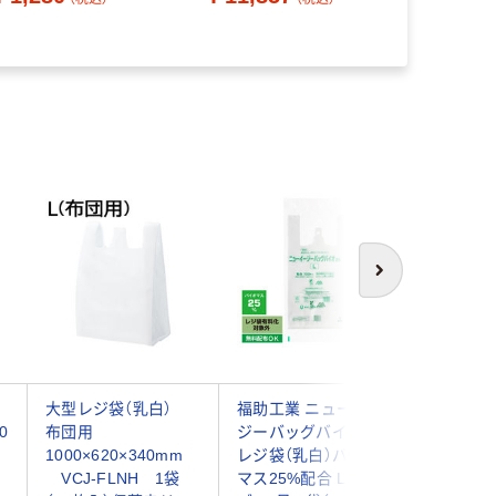
次へ
ー
大型レジ袋（乳白）
福助工業 ニューイー
ジャパッ
0
布団用
ジーバッグバイオ25
（手つきポ
1000×620×340mm
レジ袋（乳白）バイオ
タイプ 乳白
VCJ-FLNH 1袋
マス25%配合 Lサイ
袋（20枚