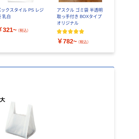
パックスタイル PS レジ
アスクル ゴミ袋 半透明
アスクル限
袋 乳白
取っ手付き BOXタイプ
イオマスポ
オリジナル
25％入 
￥321~
白） 福助
（税込）
￥782~
￥155~
（税込）