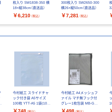
横
枚入り SW1838-350 横
300枚入り SW2650-300
枚
18×縦38cm（直送品）
横26×縦50cm（直送品）
3
￥6,210
￥7,281
（税込）
（税込）
フ
今村紙工 スライドチャ
今村紙工 A4メッシュフ
付
ック付き袋 A5サイズ
ァイル マチ無フック付
100枚 YTT-A5 1袋(100
グレー1枚包装 MB-GA4
1
枚入)
1袋(1枚)
￥748
￥498
（税込）
（税込）