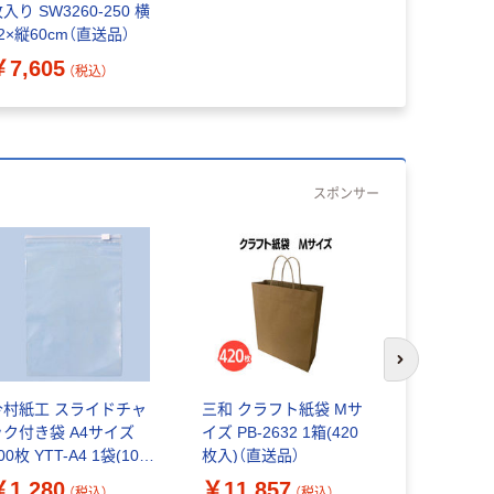
入り SW3260-250 横
2×縦60cm（直送品）
￥7,605
（税込）
スポンサー
次のスライド
今村紙工 スライドチャ
三和 クラフト紙袋 Mサ
今村紙工 
ック付き袋 A4サイズ
イズ PB-2632 1箱(420
ック付き袋
00枚 YTT-A4 1袋(100
枚入)（直送品）
A4サイズ 1
枚入)
A4 1袋(10
￥1,280
￥11,857
￥1,480
（税込）
（税込）