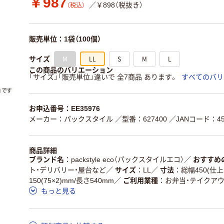
￥987
／￥898（税抜き）
（税込）
販売単位：1袋（100個）
M
LL
S
M
L
サイズ
この商品のバリエーション
「サイズ」「販売単位」違いで 全7商品 あります。
すべてのバリ
お申込番号：EE35976
メーカー：パックスタイル
／型番：627400
／JANコード：458
商品詳細
ブランド名
packstyle eco（パックスタイルエコ）
／
おすすめ
ト・デリバリー・屋台など
／
サイズ
LL
／
寸法
総幅450(仕上
150(75×2)mm/長さ540mm
／
ご利用業種
お弁当・テイクアウ
もっと見る