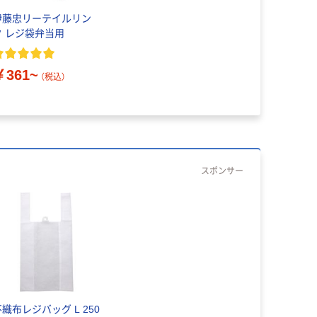
伊藤忠リーテイルリン
ク レジ袋弁当用
￥361~
（税込）
スポンサー
不織布レジバッグ L 250