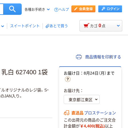
ヘルプ
各種お手続き
0
スイートポイント
あとで買う
カゴ
点
商品情報を印刷する
白 627400 1袋
お届け日：8月24日（月）まで
イルオリジナルのレジ袋。S・
お届け先：
のJAN入り。
直送品
プロステーション
この出荷元の商品のご注文合
計金額が
￥4,400(税込)
以上