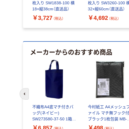
枚入り SW1838-100 横
枚入り SW3260-100 
18×縦38cm（直送品）
32×縦60cm（直送品）
￥3,727
￥4,692
（税込）
（税込）
メーカーからのおすすめ商品
前のスライドへ
不織布A4底マチ付きバ
今村紙工 A4メッシュ
ッグ(ネイビー)
ァイル マチ無フック
SW273580-37-50 1箱
ブラック1枚包装 MB-
（50枚）（直送品）
BA4 1袋(1枚)
￥6,857
￥498
（税込）
（税込）