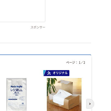
スポンサー
ページ：
1
／
2
オリジナル
本気プ
次のスライド