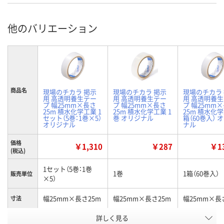
他のバリエーション
商品名
現場のチカラ 掲示
現場のチカラ 掲示
現場のチカラ
用 高透明養生テー
用 高透明養生テー
用 高透明養
プ 幅25mm×長さ
プ 幅25mm×長さ
プ 幅25mm
25m 積水化学工業 1
25m 積水化学工業 1
25m 積水化学
セット（5巻：1巻×5）
巻 オリジナル
箱（60巻入） 
オリジナル
ナル
価格
￥1,310
￥287
￥13
(税込)
1セット（5巻：1巻
1巻
1箱（60巻入）
販売単位
×5）
幅25mm×長さ25m
幅25mm×長さ25m
幅25mm×長
寸法
お申込番
詳しく見る
XU22661
XU22647
XU22662