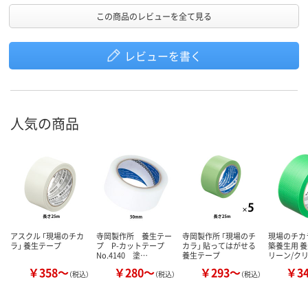
この商品のレビューを全て見る
レビューを書く
人気の商品
アスクル 「現場のチカ
寺岡製作所 養生テー
寺岡製作所 「現場のチ
現場のチカ
ラ」 養生テープ
プ P-カットテープ
カラ」 貼ってはがせる
築養生用 養
No.4140 塗…
養生テープ
リーン/ク
￥358～
￥280～
￥293～
￥3
（税込）
（税込）
（税込）