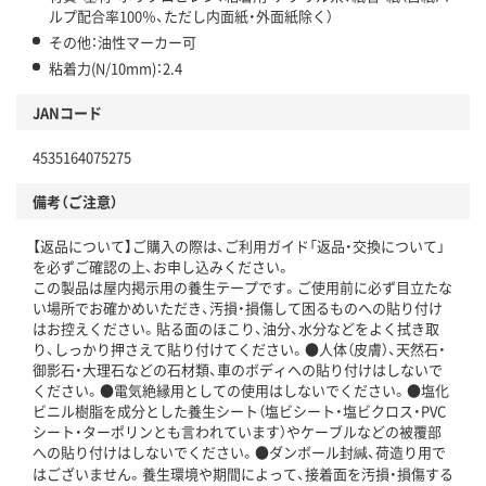
ルプ配合率100％、ただし内面紙・外面紙除く）
その他：油性マーカー可
粘着力(N/10mm)：2.4
JANコード
4535164075275
備考（ご注意）
【返品について】ご購入の際は、ご利用ガイド「返品・交換について」
を必ずご確認の上、お申し込みください。
この製品は屋内掲示用の養生テープです。ご使用前に必ず目立たな
い場所でお確かめいただき、汚損・損傷して困るものへの貼り付け
はお控えください。貼る面のほこり、油分、水分などをよく拭き取
り、しっかり押さえて貼り付けてください。●人体（皮膚）、天然石・
御影石・大理石などの石材類、車のボディへの貼り付けはしないで
ください。●電気絶縁用としての使用はしないでください。●塩化
ビニル樹脂を成分とした養生シート（塩ビシート・塩ビクロス・PVC
シート・ターポリンとも言われています）やケーブルなどの被覆部
への貼り付けはしないでください。●ダンボール封緘、荷造り用で
はございません。養生環境や期間によって、接着面を汚損・損傷する