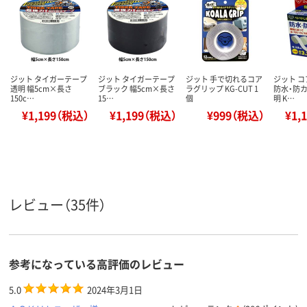
ジット タイガーテープ
ジット タイガーテープ
ジット 手で切れるコア
ジット 
透明 幅5cm×長さ
ブラック 幅5cm×長さ
ラグリップ KG-CUT 1
防水・防カ
150c…
15…
個
明 K…
¥1,199（税込）
¥1,199（税込）
¥999（税込）
¥1,
レビュー（35件）
参考になっている高評価のレビュー
5.0
2024年3月1日