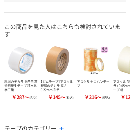
号
あり
あり
あり
在庫
8月11日（火）
8月11日（火）
8月11日（火）
お届け日
この商品を見た人はこちらも検討されていま
す
数量
数量
数量
カゴへ
カゴへ
カ
現場のチカラ 掲示用 高
【ガムテープ】アスクル
アスクル セロハンテー
アスクル 
透明養生テープ 積水化
現場のチカラ 厚さ
プ
ラ」 0.05m
学工業
0.22mm 布テ…
ープ 幅…
￥287～
￥145～
￥216～
￥1
（税込）
（税込）
（税込）
テープのカテゴリー