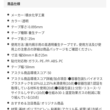
商品仕様
メーカー：積水化学工業
カラー：透明
テープ厚さ：0.095ｍｍ
テープ種類：養生テープ
テープ長さ：25m
使用方法：屋内掲示用の高透明養生テープです。使用方法及び使
用上の注意点の詳細は商品パッケージをご確認ください。
寸法：幅50mm×長さ25m
貼付対応物：ガラス、PE、PP、ABS、PC
テープ幅：50mm
アスクル商品環境スコア：50
アスクル商品環境スコア詳細/加点項目：●容器包装5:バイオマス
プラスチックを10％以上25％未満使用(10点)●容器包装7:認証を
取得している材料を使用(20点)●容器包装11:分別・リユース・リ
サイクルしやすい(10点)●仕組み30-1:温室効果ガスの削減に取
り組んでいる(10点)
おすすめ＆注目商品：オリジナル商品
材質：基材：ポリプロピレン、粘着剤：アクリル系、紙管：紙（古紙パ