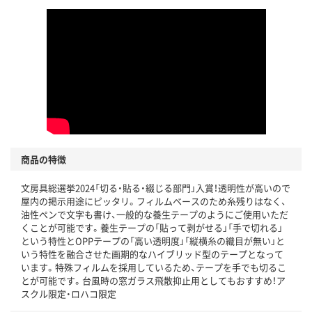
この商品の環境配慮ポイントです。下記商品詳細「
アスクル商品環境スコア詳細／加点項目
」で確認できます。
商品の特徴
文房具総選挙2024「切る・貼る・綴じる部門」入賞！透明性が高いので
屋内の掲示用途にピッタリ。フィルムベースのため糸残りはなく、
油性ペンで文字も書け、一般的な養生テープのようにご使用いただ
くことが可能です。養生テープの「貼って剥がせる」「手で切れる」
という特性とOPPテープの「高い透明度」「縦横糸の織目が無い」と
いう特性を融合させた画期的なハイブリッド型のテープとなって
います。特殊フィルムを採用しているため、テープを手でも切るこ
とが可能です。台風時の窓ガラス飛散抑止用としてもおすすめ！ア
スクル限定・ロハコ限定