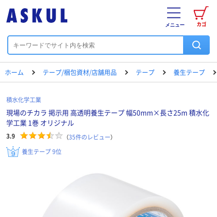
カゴ
メニュー
ホーム
テープ/梱包資材/店舗用品
テープ
養生テープ
積水化学工業
現場のチカラ 掲示用 高透明養生テープ 幅50mm×長さ25m 積水化
学工業 1巻 オリジナル
3.9
（
35
件のレビュー
）
養生テープ 9位