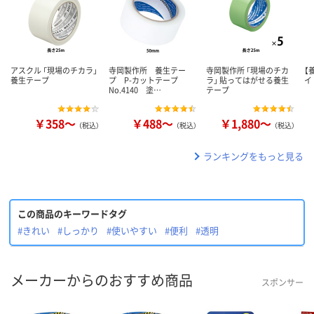
アスクル 「現場のチカラ」
寺岡製作所 養生テー
寺岡製作所 「現場のチカ
【
養生テープ
プ P-カットテープ
ラ」 貼ってはがせる養生
イ
No.4140 塗…
テープ
￥358～
￥488～
￥1,880～
（税込）
（税込）
（税込）
ランキングをもっと見る
この商品のキーワードタグ
#きれい
#しっかり
#使いやすい
#便利
#透明
メーカーからのおすすめ商品
スポンサー