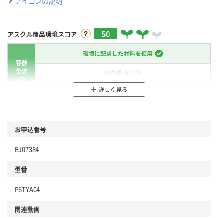
アイコンの説明
50
アスクル商品環境スコア
環境に配慮した材料を使用
容器
包装
省資源・無包装
詳しく見る
分別・リサイクルしやすい設計
環境に配慮した材料を使用
商品
お申込番号
本体
省資源・省エネ・節水
EJ07384
分別・リサイクルしやすい設計
型番
独自の回収スキームがある
P6TYA04
仕組
アスクルで資源循環している
関連動画
温室効果ガスなどの削減