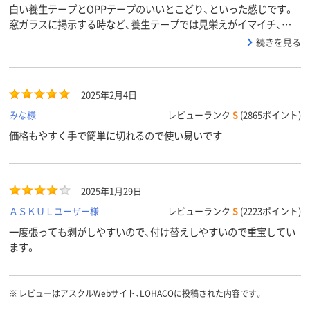
白い養生テープとOPPテープのいいとこどり、といった感じです。
窓ガラスに掲示する時など、養生テープでは見栄えがイマイチ、
OPPテープでは跡が残る…という状況でも使いやすいです。油性ペ
続きを見る
ンで上から書き込めるので、ラベル替わりにも使えます。手で切れ
ますが、少しコツがいるのが難点です。
2025年2月4日
みな様
レビューランク
S
(2865ポイント)
価格もやすく手で簡単に切れるので使い易いです
2025年1月29日
ＡＳＫＵＬユーザー様
レビューランク
S
(2223ポイント)
一度張っても剥がしやすいので、付け替えしやすいので重宝してい
ます。
※
レビューはアスクルWebサイト、LOHACOに投稿された内容です。