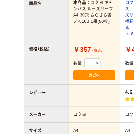
本商品：
コクヨ キャ
コク
商品名
ンパス ルーズリーフ
ス 
A4 30穴 さらさら書
ズリ
ノ-816B 1冊(50枚)
横罫
る 
ノ-8
￥357
￥4
価格（税込）
（税込）
数量
数量
カゴへ
4.6
レビュー
メーカー
コクヨ
コク
サイズ
A4
A4