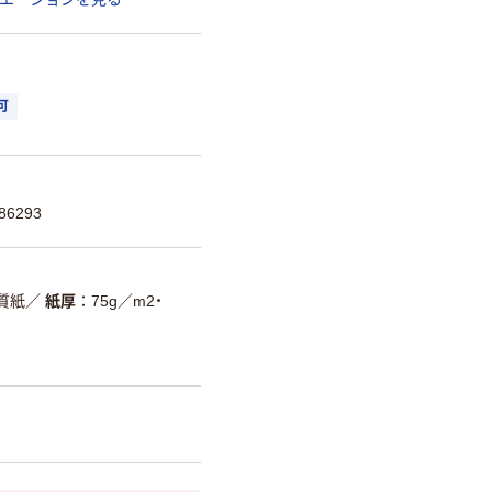
可
6293
質紙
／
紙厚
75g／m2・