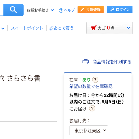
ヘルプ
各種お手続き
0
スイートポイント
あとで買う
カゴ
点
商品情報を印刷する
0穴 さらさら書
在庫：
あり
希望の数量で在庫確認
お届け日：今から
22時間1分
以内
のご注文で、
8月9日（日）
にお届け
お届け先：