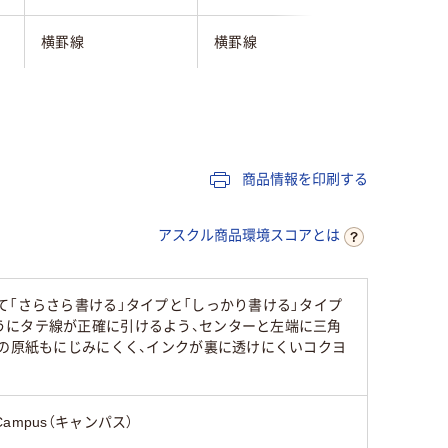
横罫線
横罫線
6mm
7mm
100枚
50枚
50～80
商品情報を印刷する
41行
41行
アスクル商品環境スコアとは
55
て「さらさら書ける」タイプと「しっかり書ける」タイプ
うにタテ線が正確に引けるよう、センターと左端に三角
らの原紙もにじみにくく、インクが裏に透けにくいコクヨ
Campus（キャンパス）