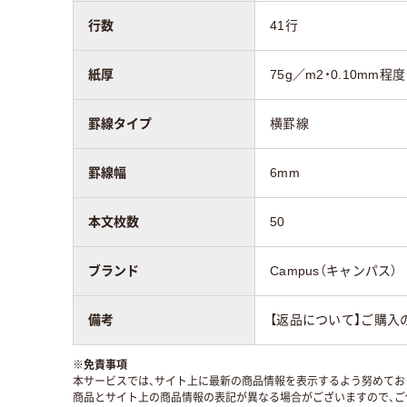
行数
41行
紙厚
75g／m2・0.10mm程度
罫線タイプ
横罫線
罫線幅
6mm
本文枚数
50
ブランド
Campus（キャンパス）
備考
【返品について】ご購入
※
免責事項
本サービスでは、サイト上に最新の商品情報を表示するよう努めており
商品とサイト上の商品情報の表記が異なる場合がございますので、ご