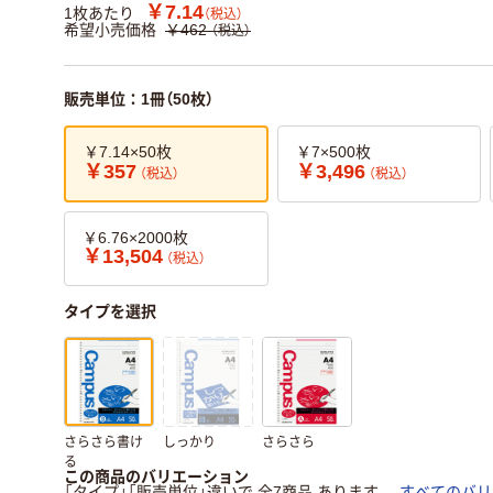
￥7.14
1枚あたり
（税込）
希望小売価格
￥462
（税込）
販売単位：1冊（50枚）
￥7.14×50枚
￥7×500枚
￥357
￥3,496
（税込）
（税込）
￥6.76×2000枚
￥13,504
（税込）
タイプを選択
さらさら書け
しっかり
さらさら
る
この商品のバリエーション
「タイプ」「販売単位」違いで 全7商品 あります。
すべてのバリ