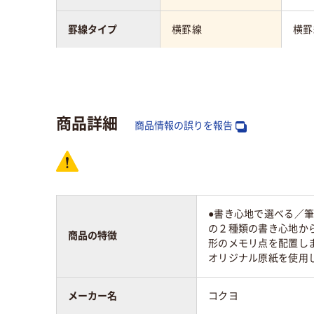
罫線タイプ
横罫線
横罫
罫線幅
6mm
7m
枚数
50～80枚未満
100
商品詳細
商品情報の誤りを報告
行数
41行
アスクル商品環境
スコア
●書き心地で選べる／筆
の２種類の書き心地か
商品の特徴
形のメモリ点を配置しま
オリジナル原紙を使用
メーカー名
コクヨ