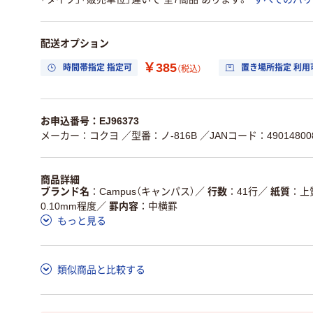
配送オプション
￥385
時間帯指定 指定可
置き場所指定 利用
（税込）
お申込番号：EJ96373
メーカー：コクヨ
／型番：ノ-816B
／JANコード：490148008
商品詳細
ブランド名
Campus（キャンパス）
／
行数
41行
／
紙質
上
0.10mm程度
／
罫内容
中横罫
もっと見る
類似商品と比較する