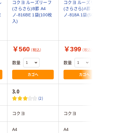
ル
コクヨ ルーズリーフ
コクヨ ルーズリーフ
コクヨ 
(さらさら)B罫 A4
(さらさら)A罫 A4
(さらさら
E
ノ-816BE 1袋(100枚
ノ-818A 1袋(50枚入)
A4 ノ-8
入)
ト(50枚)
￥560
￥399
￥437
（税込）
（税込）
数量
数量
数量
カゴへ
カゴへ
3.0
(2)
コクヨ
コクヨ
コクヨ
A4
A4
A4