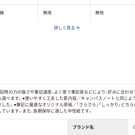
線
無地
無地
詳しく見る
m
枚
100枚
100～150枚未満
記時の力の強さや筆記速度、よく使う筆記具などにより、好みに合わせ
ら選べます。●使いやすく工夫した罫内容／キャンパスノートと同じよ
した。●筆記に最適なオリジナル原紙／「さらさら」「しっかり」どち
しています。また、長期保存に適した中性紙です。
ブランド名