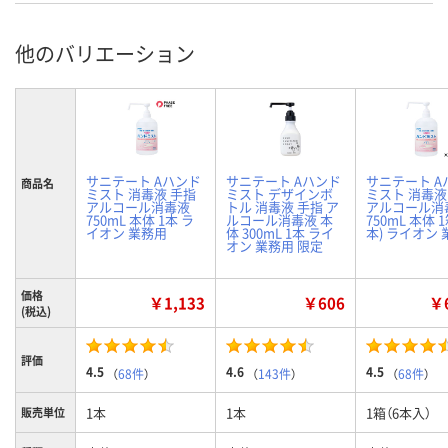
他のバリエーション
サニテート Aハンド
サニテート Aハンド
サニテート A
商品名
ミスト 消毒液 手指
ミスト デザインボ
ミスト 消毒液
アルコール消毒液
トル 消毒液 手指 ア
アルコール消
750mL 本体 1本 ラ
ルコール消毒液 本
750mL 本体 1
イオン 業務用
体 300mL 1本 ライ
本) ライオン
オン 業務用 限定
価格
￥1,133
￥606
￥6
(税込)
評価
4.5
4.6
4.5
（
68件
）
（
143件
）
（
68件
）
1本
1本
1箱（6本入）
販売単位