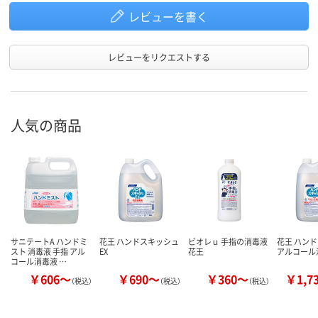
レビューを書く
レビューをリクエストする
人気の商品
サニテートA ハンドミ
花王 ハンドスキッシュ
ビオレｕ 手指の消毒液
花王 ハン
スト 消毒液 手指 アル
EX
花王
アルコール
コール消毒液 …
￥606～
￥690～
￥360～
￥1,7
（税込）
（税込）
（税込）