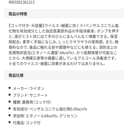
4903301361213
商品の特徴
【コック付き・大容量】ウイルス・細菌に効く※！ベンザルコニウム塩
化物を有効成分とした指定医薬部外品の手指消毒液。ポンプを押す
と、液がミスト状に出て手のひらにまんべんなく噴霧できる。保湿
剤配合。素早く手指になじみ、しっとりサラサラの使用感。また、無
香料なので、食品に触れる前や調理中などにも使える。消防法上の
危険物非該当(エタノール濃度：64vol%）、かつ長期保管が可能なこ
とから、大規模災害等の備蓄に適しているアルコール消毒液です。
※全てのウイルス・細菌に効果があるわけではありません。
商品仕様
メーカー：ライオン
ブランド：サニテート
種類：業務用（コック付）
有効成分：ベンザルコニウム塩化物0.05w/v%
添加物：エタノール64vol%、グリセリン
付属品：コック付