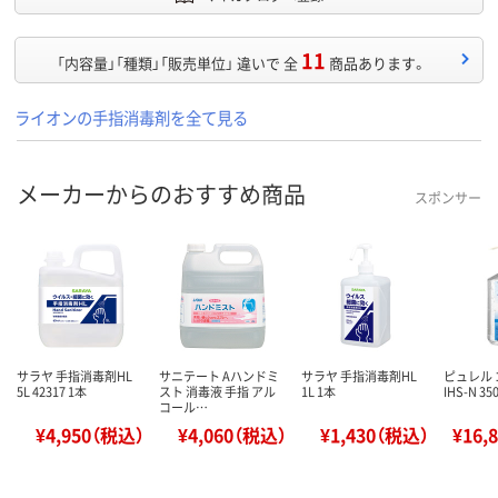
11
「内容量」「種類」「販売単位」 違いで 全
商品あります。
ライオンの手指消毒剤を全て見る
メーカーからのおすすめ商品
スポンサー
サラヤ 手指消毒剤HL
サニテート Aハンドミ
サラヤ 手指消毒剤HL
ピュレル
5L 42317 1本
スト 消毒液 手指 アル
1L 1本
IHS-N 3
コール…
¥4,950（税込）
¥4,060（税込）
¥1,430（税込）
¥16,