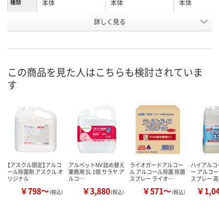
本体
本体
本体
種類
お申込番
詳しく見る
004396
5155615
004421
号
あり
8点
7点
在庫
8月11日（火）
8月11日（火）
8月11日（火）
お届け日
この商品を見た人はこちらも検討されていま
す
数量
数量
数量
カゴへ
カゴへ
カ
【アスクル限定】アルコ
アルペットNV 詰め替え
ライオガードアルコー
ハイアルコ
ール除菌剤 アスクル オ
業務用 5L 1個 サラヤ ア
ル アルコール除菌 除菌
ー アルコー
リジナル
ルコ…
スプレー ライオ…
スプレー 
￥798～
￥3,880
￥571～
￥1,0
（税込）
（税込）
（税込）