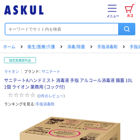
カゴ
メニュー
ホーム
衛生/医療/介護
消毒/除菌
手指消毒剤
手指
指定医薬部外品
ライオン
ブランド：
サニテート
サニテートAハンドミスト 消毒液 手指 アルコール消毒液 備蓄 10L
1個 ライオン 業務用 (コック付)
（
0
件のレビュー
）
ランキングを見る：
手指消毒剤