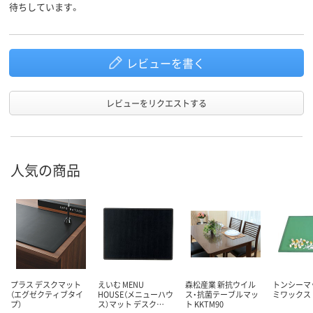
待ちしています。
レビューを書く
レビューをリクエストする
人気の商品
プラス デスクマット
えいむ MENU
森松産業 新抗ウイル
トンシーマッ
（エグゼクティブタイ
HOUSE（メニューハウ
ス・抗菌テーブルマッ
ミワックス
プ）
ス）マット デスク…
ト KKTM90