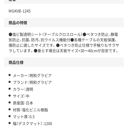
MGKVB-1245
商品の特徴
●塩ビ製透明シート（テーブルクロスロール）●ベタつき防止、静電
気防止、抗菌、防汚、抗ウイルス機能付●各種テーブルの天板保護、
傷防止に適したサイズです。●ベタつき防止仕様で手触りもサラサ
ラしています。●垂らす場合は天板サイズ+30～40cmが目安です。
商品仕様
メーカー：明和グラビア
ブランド：明和グラビア
カラー：透明
サイズ：中
原産国：日本
材質：塩化ビニル樹脂
マット厚：0.5
幅（デスクマット）：1200