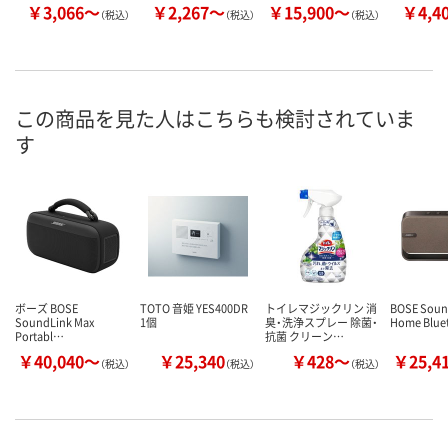
￥3,066～
￥2,267～
￥15,900～
￥4,4
（税込）
（税込）
（税込）
この商品を見た人はこちらも検討されていま
す
ボーズ BOSE
TOTO 音姫 YES400DR
トイレマジックリン 消
BOSE Soun
SoundLink Max
1個
臭・洗浄スプレー 除菌・
Home Blue
Portabl…
抗菌 クリーン…
￥40,040～
￥25,340
￥428～
￥25,4
（税込）
（税込）
（税込）