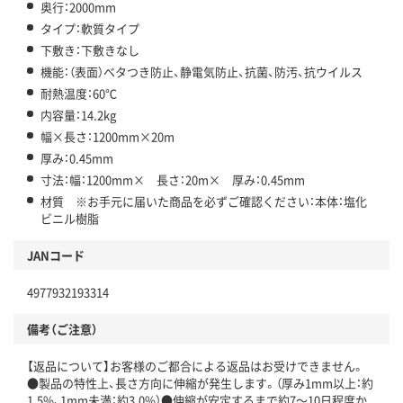
奥行：2000mm
タイプ：軟質タイプ
下敷き：下敷きなし
機能：（表面）ベタつき防止、静電気防止、抗菌、防汚、抗ウイルス
耐熱温度：60℃
内容量：14.2kg
幅×長さ：1200mm×20m
厚み：0.45mm
寸法：幅：1200mm× 長さ：20m× 厚み：0.45mm
材質 ※お手元に届いた商品を必ずご確認ください：本体：塩化
ビニル樹脂
JANコード
4977932193314
備考（ご注意）
【返品について】お客様のご都合による返品はお受けできません。
●製品の特性上、長さ方向に伸縮が発生します。（厚み1mm以上：約
1.5%、1mm未満：約3.0%）●伸縮が安定するまで約7～10日程度か