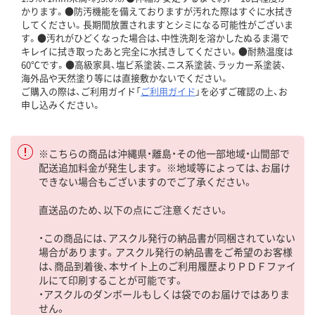
かります。●防汚機能を備えておりますが汚れた際はすぐに水拭き
してください。長期間放置されますとシミになる可能性がございま
す。●汚れがひどくなった場合は、中性洗剤を溶かしたぬるま湯で
キレイに拭き取ったあと完全に水拭きしてください。●耐熱温度は
60℃です。●高級家具、塩ビ系塗装、ニス系塗装、ラッカー系塗装、
海外品や天然塗り等には直接敷かないでください。
ご購入の際は、ご利用ガイド「
ご利用ガイド
」を必ずご確認の上、お
申し込みください。
※こちらの商品は沖縄県・離島・その他一部地域・山間部で
配送追加料金が発生します。 ※地域等によっては、お届け
できない場合もございますのでご了承ください。
直送品のため、以下の点にご注意ください。
・この商品には、アスクル発行の納品書が同梱されていない
場合があります。アスクル発行の納品書をご希望のお客様
は、商品到着後、本サイト上のご利用履歴よりＰＤＦファイ
ルにて印刷することが可能です。
・アスクルのダンボールもしくは袋でのお届けではありま
せん。