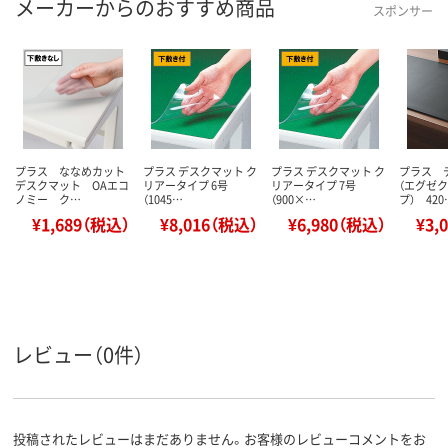
メーカーからのおすすめ商品
スポンサー
プラス ななめカット
プラス デスクマット ク
プラス デスクマット ク
プラス 
デスクマット OAエコ
リアータイプ 6号
リアータイプ 7号
（エグゼ
ノミー ク…
（1045…
（900×…
プ） 420
¥1,689（税込）
¥8,016（税込）
¥6,980（税込）
¥3,
レビュー（0件）
投稿されたレビューはまだありません。お客様のレビューコメントをお