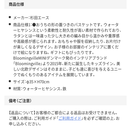
商品仕様
メーカー：杉田エース
商品仕様1：●おうちの形の蓋つきのバスケットです。ウォータ
ーヒヤシンスという柔軟性と耐久性が高い素材で作られており、
ラタンとは一味違った少し大きめの編み目から温かみや重厚感
や高級感が感じられます。おもちゃや服を収納したり、お片付け
が楽しくなるデザイン。お子様のお部屋のインテリアに置くだ
けで絵になりますね。ギフトにもぴったりです。
BloomingvilleMINIデンマーク発のインテリアブランド
「Bloomingville」より2015年、新たに誕生したキッズライン。美
しい北欧デザインはそのままに、子ども達に喜びを与えるユニー
クでぬくもりのあるアイテムを展開しています。
サイズ：φ35×H70cm
材質：ウォーターヒヤシンス、鉄
備考（ご注意）
【返品について】お客様のご都合による返品はお受けできません。
ご購入の際は、ご利用ガイド「
ご利用ガイド
」を必ずご確認の上、お
申し込みください。