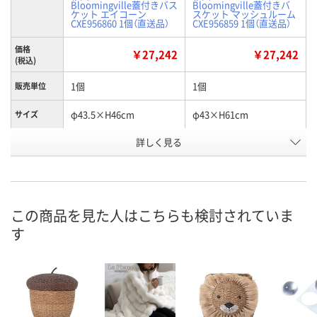
Bloomingville蓋付きバス
Bloomingville蓋付きバ
ケット エイコーン
スケット マッシュルーム
CXE956860 1個（直送品）
CXE956859 1個（直送品）
価格
￥27,242
￥27,242
(税込)
1個
1個
販売単位
φ43.5×H46cm
φ43×H61cm
サイズ
詳しく見る
シーグラス、ラタン、鉄
シーグラス、ラタン、鉄
材質
EN31496
EN31498
お申込番号
直送品
直送品
在庫
この商品を見た人はこちらも検討されていま
8月19日（水）まで
8月19日（水）まで
お届け日
す
数量
数量
カゴへ
カゴへ