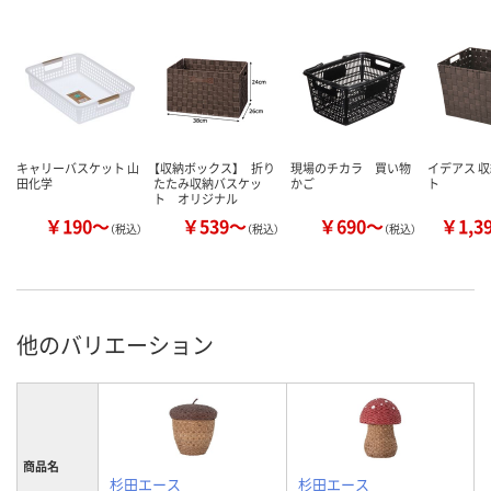
キャリーバスケット 山
【収納ボックス】 折り
現場のチカラ 買い物
イデアス 
田化学
たたみ収納バスケッ
かご
ト
ト オリジナル
￥190～
￥539～
￥690～
￥1,3
（税込）
（税込）
（税込）
他のバリエーション
商品名
杉田エース
杉田エース