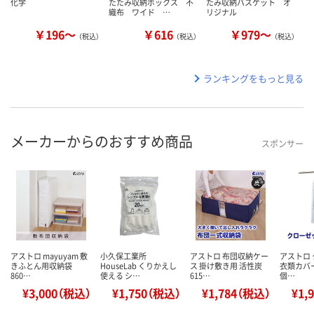
化学
たたみ収納ボックス 不
たみ収納バスケット オ
織布 ワイド …
リジナル
￥196～
￥616
￥979～
（税込）
（税込）
（税込）
ランキングをもっと見る
メーカーからのおすすめ商品
スポンサー
アストロ mayuyam 敷
小久保工業所
アストロ 布団収納ケー
アストロ
きふとん用収納袋
HouseLab くりかえし
ス 掛け敷き用 活性炭
衣類カバー 
860…
使える シ…
615…
個…
¥3,000（税込）
¥1,750（税込）
¥1,784（税込）
¥1,