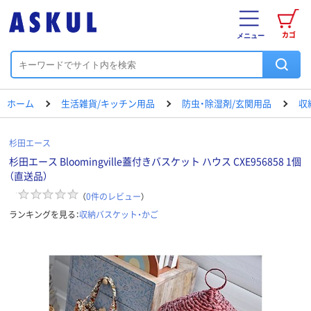
カゴ
メニュー
ホーム
生活雑貨/キッチン用品
防虫・除湿剤/玄関用品
収
杉田エース
杉田エース Bloomingville蓋付きバスケット ハウス CXE956858 1個
（直送品）
（
0
件のレビュー
）
ランキングを見る：
収納バスケット・かご