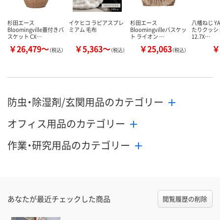
杉田エース
イケヒコ ラピアスプレ
杉田エース
八幡ねじ YA
Bloomingville蓋付きバ
ミアム 毛布
Bloomingvilleバスケッ
たりクッシ
スケット CX…
ト ライオン …
12.7X…
￥26,479～
￥5,363～
￥25,063
￥
（税込）
（税込）
（税込）
防虫・除湿剤/玄関用品のカテゴリー
オフィス用品のカテゴリー
作業・研究用品のカテゴリー
あなたが最近チェックした商品
閲覧履歴の削除