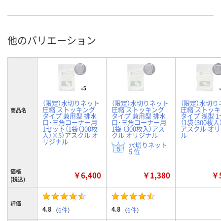
他のバリエーション
（限定）水切りネット
（限定）水切りネット
（限定）水切り
圧縮 ストッキング
圧縮 ストッキング
圧縮 ストッ
商品名
タイプ 兼用型 排水
タイプ 兼用型 排水
タイプ 浅型 
口・三角コーナー用
口・三角コーナー用
（1袋（300枚入
1セット（1袋（300枚
1袋 （300枚入）アス
アスクル オ
入）×5）アスクル オ
クル オリジナル
ル
リジナル
水切りネット
5 位
価格
￥6,400
￥1,380
￥5
(税込)
評価
4.8
4.8
（
6件
）
（
6件
）