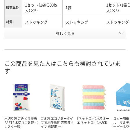
1セット（1袋（300枚
1セット（1袋（
1袋
販売単位
入）×5）
入）×5）
ストッキング
ストッキング
ストッキング
材質
詳しく見る
排水口・三角コーナ
排水口・三角コーナ
浅型
タイプ
ー兼用
ー兼用
お申込番
RE53322
EN97228
RE53325
号
この商品を見た人はこちらも検討されていま
あり
あり
あり
在庫
す
8月10日（月）
8月10日（月）
8月10日（月）
お届け日
数量
数量
数量
カゴへ
カゴへ
カ
水切り袋 ごみとり物語
ゴミ袋 エコノミータイ
【ネットスポンジ】オー
コピー用紙
PART2 水切りゴミ袋 ボ
プ 乳白半透明 高密度タ
エ ネットスポンジCK
ル マルチ
ンスター販…
イプ 詰替用 …
ーパーホワ