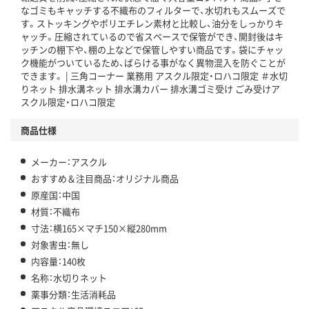
なゴミもキャッチする不織布のフィルターで、水切れもスムーズで
この商品の環境配慮ポイントです。下記商品詳細「
す。ストッキングやポリエチレン素材と比較し、油分をしっかりキ
アスクル商品環境スコア詳細／加点項目
」で確認できます。
ャッチ。圧縮されているので省スペースで保管ができ、開封後はキ
ッチンの棚下や、棚の上などで保管しやすい商品です。袋にチャッ
ク機能がついているため、ばらける事がなく異物混入を防ぐことが
できます。 | 三角コーナー 業務用 アスクル限定・ロハコ限定 ＃水切
りネット 排水溝ネット 排水溝カバー 排水溝ゴミ受け ごみ受けア
スクル限定・ロハコ限定
商品仕様
メーカー：アスクル
おすすめ＆注目商品：オリジナル商品
原産国：中国
材質：不織布
寸法：横165×マチ150×縦280mm
対象害虫：無し
内容量：140枚
名称：水切りネット
薬事分類：生活消耗品