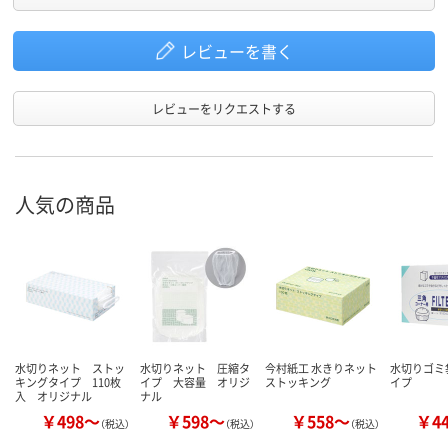
レビューを書く
レビューをリクエストする
人気の商品
水切りネット ストッ
水切りネット 圧縮タ
今村紙工 水きりネット
水切りゴミ
キングタイプ 110枚
イプ 大容量 オリジ
ストッキング
イプ
入 オリジナル
ナル
￥498～
￥598～
￥558～
￥4
（税込）
（税込）
（税込）