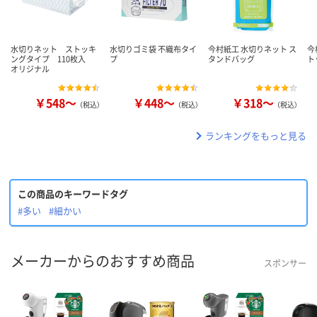
水切りネット ストッキ
水切りゴミ袋 不織布タイ
今村紙工 水切りネット ス
今
ングタイプ 110枚入
プ
タンドバッグ
ト
オリジナル
￥548～
￥448～
￥318～
（税込）
（税込）
（税込）
ランキングをもっと見る
この商品のキーワードタグ
#多い
#細かい
メーカーからのおすすめ商品
スポンサー