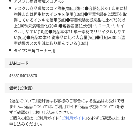
アスクル商品環境スコア：65
アスクル商品環境スコア詳細/加点項目：●容器包装8-1:印刷に植
物性または再生材のインキを使用(10点)●容器包装8-2:認証を取
得しているインキを使用(5点)●容器包装9:従来品に比べ75％以
上100％未満軽量化(20点)●容器包装11:分別・リユース・リサイ
クルしやすい(10点)●商品本体21:単一素材でリサイクルしやす
い(5点)●商品本体24:従来品に比べ大容量(5点)●仕組み30-1:温
室効果ガスの削減に取り組んでいる(10点)
タイプ：三角コーナー用
JANコード
4535164078870
備考（ご注意）
【返品について】開封後はお客様のご都合による返品はお受けでき
ません。返品については、ご利用ガイド「返品・交換について」を必
ずご確認の上、お申し込みください。
ご購入の際は、ご利用ガイド「
ご利用ガイド
」を必ずご確認の上、お
申し込みください。