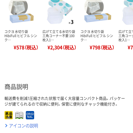
コクヨ 水切り袋
広げて立てる水切り袋
コクヨ 水切り袋
広げて立
HibiFull ヒビフル シン
三角コーナー不要 100
HibiFull ヒビフル シン
三角コーナ
ク…
枚入1…
ク…
枚入1…
¥578（税込）
¥2,304（税込）
¥798（税込）
¥
商品説明
輸送費を削減！圧縮された状態で届く大容量コンパクト商品。パッケー
ジが建てられるので収納に便利。保管に便利なチャック機能付き。
アイコンの説明