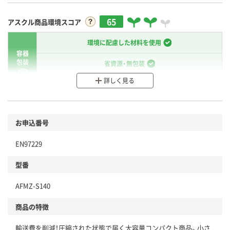
65
アスクル商品環境スコア
環境に配慮した材料を使用
容器
包装
省資源・無包装
詳しく見る
分別・リサイクルしやすい設計
環境に配慮した材料を使用
お申込番号
商品
本体
省資源・省エネ・節水
EN97229
分別・リサイクルしやすい設計
型番
独自の回収スキームがある
AFMZ-S140
仕組
アスクルで資源循環している
商品の特徴
温室効果ガスなどの削減
輸送費を削減！圧縮された状態で届く大容量コンパクト商品。小さ