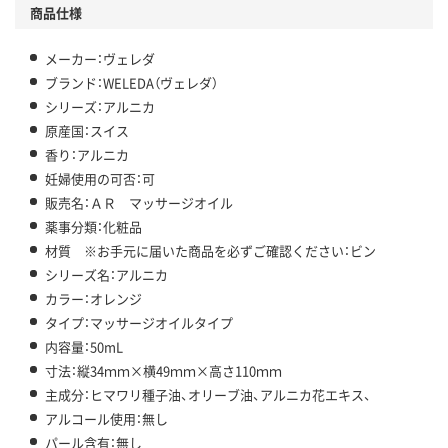
商品仕様
メーカー：ヴェレダ
ブランド：WELEDA（ヴェレダ）
シリーズ：アルニカ
原産国：スイス
香り：アルニカ
妊婦使用の可否：可
販売名：ＡＲ マッサージオイル
薬事分類：化粧品
材質 ※お手元に届いた商品を必ずご確認ください：ビン
シリーズ名：アルニカ
カラー：オレンジ
タイプ：マッサージオイルタイプ
内容量：50mL
寸法：縦34ｍｍ×横49ｍｍ×高さ110ｍｍ
主成分：ヒマワリ種子油、オリーブ油、アルニカ花エキス、
アルコール使用：無し
パール含有：無し