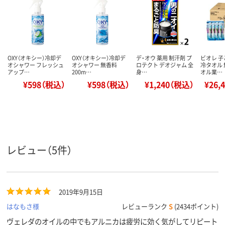
OXY（オキシー）冷却デ
OXY（オキシー）冷却デ
デ・オウ 薬用 制汗剤 プ
ビオレ 
オシャワー フレッシュ
オシャワー 無香料
ロテクト デオジャム 全
冷タオル 
アップ…
200m…
身…
オル業…
¥598（税込）
¥598（税込）
¥1,240（税込）
¥26,
レビュー（5件）
2019年9月15日
はなもさ様
レビューランク
S
(2434ポイント)
ヴェレダのオイルの中でもアルニカは疲労に効く気がしてリピート