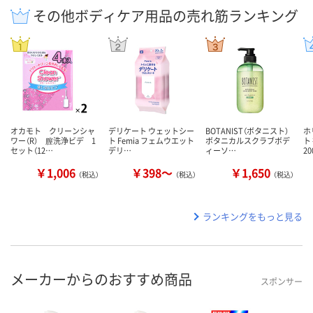
その他ボディケア用品の売れ筋ランキング
オカモト クリーンシャ
デリケート ウェットシー
BOTANIST（ボタニスト）
ホ
ワー（R） 膣洗浄ビデ 1
ト Femia フェムウエット
ボタニカルスクラブボデ
ト
セット（12…
デリ…
ィーソ…
20
￥1,006
￥398～
￥1,650
（税込）
（税込）
（税込）
ランキングをもっと見る
メーカーからのおすすめ商品
スポンサー