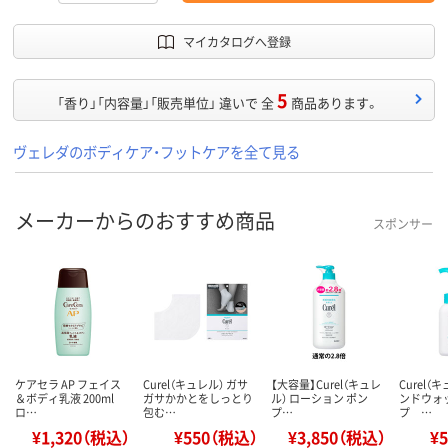
マイカタログへ登録
5
「香り」「内容量」「販売単位」 違いで 全
商品あります。
ヴェレダのボディケア・フットケアを全て見る
メーカーからのおすすめ商品
スポンサー
ケアセラ AP フェイス
Curel（キュレル） ガサ
【大容量】Curel（キュレ
Curel（
＆ボディ乳液 200ml
ガサかかとをしっとり
ル） ローション ポン
ンドウォ
ロ…
包む…
プ…
プ …
¥1,320（税込）
¥550（税込）
¥3,850（税込）
¥