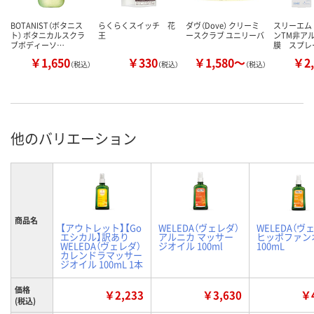
BOTANIST（ボタニス
らくらくスイッチ 花
ダヴ（Dove） クリーミ
スリーエム
ト） ボタニカルスクラ
王
ースクラブ ユニリーバ
ンTM非ア
ブボディーソ…
膜 スプレ
￥1,650
￥330
￥1,580～
￥2,
（税込）
（税込）
（税込）
他のバリエーション
商品名
【アウトレット】【Go
WELEDA（ヴェレダ）
WELEDA（ヴ
エシカル】訳あり
アルニカ マッサー
ヒッポファン
WELEDA（ヴェレダ）
ジオイル 100ml
100mL
カレンドラマッサー
ジオイル 100mL 1本
価格
￥2,233
￥3,630
￥4
(税込)