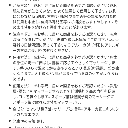
注意事項1 ※お手元に届いた商品を必ずご確認ください：※お
肌に異常が生じていないかよく注意して使用して下さい。お肌
に合わない時、刺激、色抜け（白斑）や黒ずみ等の異常が現れた時
は使用を中止し、皮膚科専門医等へご相談をおすすめします。そ
のまま使用を続けると悪化することがあります。
注意事項2 ※お手元に届いた商品を必ずご確認ください：※冷
暗所に保管してください。※開封後はお早めにご使用下さい。※
容器の口は清潔に保って下さい。※アルニカ（キク科）にアレルギ
ーの方はご使用をお避けください。
使用方法1 ※お手元に届いた商品を必ずご確認ください：身体
の部位に均一に伸ばし、部位に応じてやさしくマッサージしま
す。手のひらで温めてから塗布するとより浸透（角質層まで）が良
くなります。入浴後など、肌が温まっている時のケアがよりお勧
めです。
使用方法2 ※お手元に届いた商品を必ずご確認ください：手足・
肩・腰などをマッサージすることで代謝機能を高め血行を促進
し、コリをほぐします。スポーツ前は怪我予防のマッサージに、
スポーツ後は疲れた身体のマッサージに。
全成分：ヒマワリ種子油、オリーブ油、香料、アルニカ花エキス、シ
ラカバ葉エキス
光毒性の有無：無し
ブランド：WELEDA（ヴェレダ）