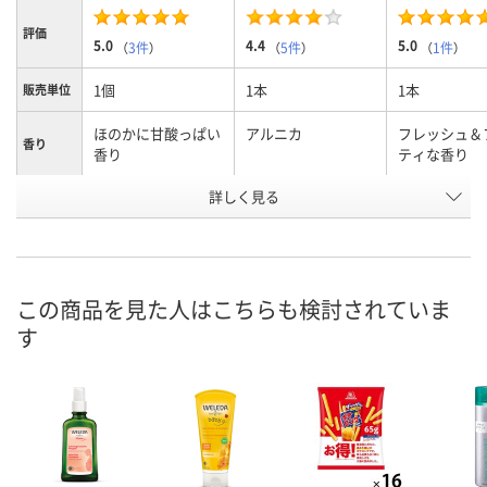
評価
5.0
4.4
5.0
（
3件
）
（
5件
）
（
1件
）
1個
1本
1本
販売単位
ほのかに甘酸っぱい
アルニカ
フレッシュ＆
香り
香り
ティな香り
詳しく見る
100mL
内容量
お申込番
EP87912
EP87887
EP87956
号
入荷待ち
6点
入荷待ち
在庫
この商品を見た人はこちらも検討されていま
す
ご注文後、お届けに
ご注文後、お
ついてご連絡いたし
8月9日（日）
ついてご連絡
お届け日
ます
ます
数量
数量
数量
カゴへ
カゴへ
カ