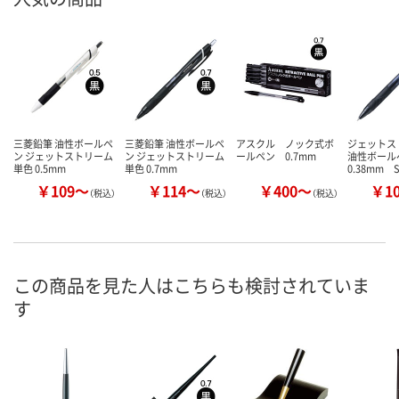
三菱鉛筆 油性ボールペ
三菱鉛筆 油性ボールペ
アスクル ノック式ボ
ジェット
ン ジェットストリーム
ン ジェットストリーム
ールペン 0.7mm
油性ボー
単色 0.5mm
単色 0.7mm
0.38mm S
￥109～
￥114～
￥400～
￥1
（税込）
（税込）
（税込）
この商品を見た人はこちらも検討されていま
す