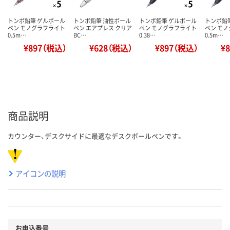
トンボ鉛筆 ゲルボール
トンボ鉛筆 油性ボール
トンボ鉛筆 ゲルボール
トンボ鉛
ペン モノグラフライト
ペン エアプレス クリア
ペン モノグラフライト
ペン モ
0.5m…
BC…
0.38…
0.5m…
¥897（税込）
¥628（税込）
¥897（税込）
¥
商品説明
カウンター、デスクサイドに最適なデスクボールペンです。
アイコンの説明
お申込番号