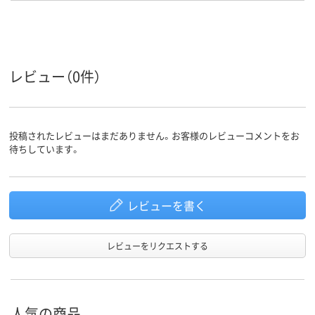
黒
黒
黒
インク色
14.3mm
9mm
11.3mm
軸径
カラーグ
ブラック系
ブラック系
ブラック系
レビュー（0件）
ループ
アスクル
商品環境
45
90
スコア
投稿されたレビューはまだありません。お客様のレビューコメントをお
待ちしています。
レビューを書く
レビューをリクエストする
人気の商品