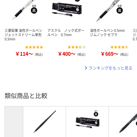
三菱鉛筆 油性ボールペン
アスクル ノック式ボー
油性ボールペン 0.5mm
三
ジェットストリーム単色
ルペン 0.7mm
ジムノック ゼブラ
ジ
0.5mm
0
￥114～
￥400～
￥669～
（税込）
（税込）
（税込）
ランキングをもっと見る
類似商品と比較