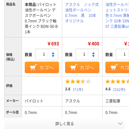
本商品：
パイロット
アスクル ノック式
油性ボールペ
商品名
油性ボールペン デ
油性ボールペン
ェットストリ
スクボールペン
0.7mm 黒 10本
色 0.7mm 黒
0.7mm ブラック軸
オリジナル
ンク 10本 SXN
黒インク BDN-50-B
07 三菱鉛筆un
1本
￥693
￥400
￥1
数量
数量
数量
価格
(税込)
カゴへ
カゴへ
カ
評価
3.8
4.6
（
71件
）
（
162件
）
パイロット
アスクル
三菱鉛筆
メーカー
0.7mm
0.7mm
0.7mm
ボール径
詳しく見る
ブラック
黒
黒
軸色