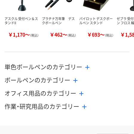
アスクル 受付ペン＆ス
プラチナ万年筆 デス
パイロット デスクボー
ゼブラ 受
タンドII
クボールペン
ルペン スタンド
ン フロス 輪-
￥1,170～
￥462～
￥693～
￥1,5
（税込）
（税込）
（税込）
単色ボールペンのカテゴリー
ボールペンのカテゴリー
オフィス用品のカテゴリー
作業・研究用品のカテゴリー