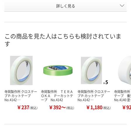
詳しく見る
ピンク
若葉
赤
カラー
お申込番
H913317
H913316
H913318
号
あり
あり
あり
在庫
この商品を見た人はこちらも検討されていま
す
8月20日（木）まで
8月13日（木）
8月13日（木）
お届け日
数量
数量
数量
カゴへ
カゴへ
カ
寺岡製作所 クロステー
寺岡製作所 ＴＥＲＡ
寺岡製作所 クロステー
寺岡製作所
プ P-カットテープ
ＯＫＡ Ｐーカットテ
プ P-カットテープ
テープ 
No.4142 …
ープ No.4142
No.4142 …
No.4140 
￥237
￥392～
￥1,180
￥9
（税込）
（税込）
（税込）