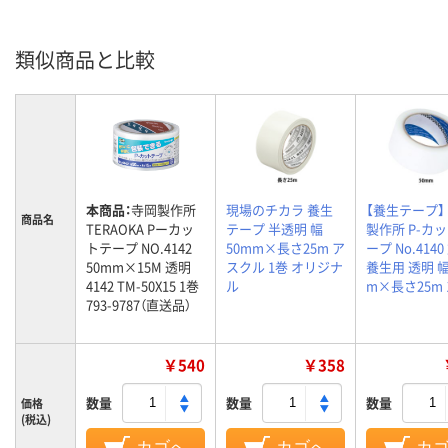
類似商品と比較
本商品：
寺岡製作所
現場のチカラ 養生
【養生テープ】
商品名
TERAOKA Pーカッ
テープ 半透明 幅
製作所 P-カ
トテープ NO.4142
50mm×長さ25m ア
ープ No.414
50mm×15M 透明
スクル 1巻 オリジナ
養生用 透明 幅
4142 TM-50X15 1巻
ル
m×長さ25m 
793-9787（直送品）
￥540
￥358
数量
数量
数量
価格
(税込)
カゴへ
カゴへ
カ