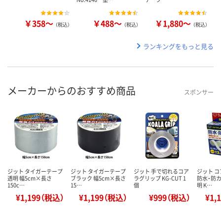
￥358～
￥488～
￥1,880～
（税込）
（税込）
（税込）
ランキングをもっと見る
メーカーからのおすすめ商品
スポンサー
ジット タイガーテープ
ジット タイガーテープ
ジット 手で切れるコア
ジット 
透明 幅5cm×長さ
ブラック 幅5cm×長さ
ラグリップ KG-CUT 1
防水・防カ
150c…
15…
個
明 K…
¥1,199（税込）
¥1,199（税込）
¥999（税込）
¥1,