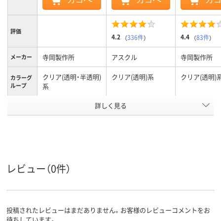
評価
4.2
4.4
（
336件
）
（
83件
）
寺岡製作所
アスクル
寺岡製作所
メーカー
クリア(透明・半透明)
クリア(透明)系
クリア(透明)
カラーグ
ループ
系
アスクル
詳しく見る
商品環境
10
20
スコア
レビュー（0件）
投稿されたレビューはまだありません。お客様のレビューコメントをお
待ちしています。