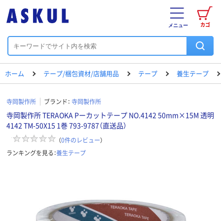
カゴ
メニュー
ホーム
テープ/梱包資材/店舗用品
テープ
養生テープ
寺岡製作所
ブランド：
寺岡製作所
寺岡製作所 TERAOKA Pーカットテープ NO.4142 50mm×15M 透明
4142 TM-50X15 1巻 793-9787（直送品）
（
0
件のレビュー
）
ランキングを見る：
養生テープ