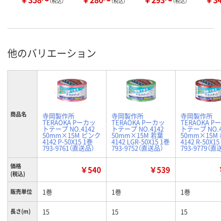
（税込）
（税込）
（税込）
他のバリエーション
商品名
寺岡製作所
寺岡製作所
寺岡製作所
TERAOKA Pーカッ
TERAOKA Pーカッ
TERAOKA P
トテープ NO.4142
トテープ NO.4142
トテープ NO.4
50mm×15M ピンク
50mm×15M 若葉
50mm×15M
4142 P-50X15 1巻
4142 LGR-50X15 1巻
4142 R-50X15
793-9761（直送品）
793-9752（直送品）
793-9779（直
価格
￥540
￥539
(税込)
1巻
1巻
1巻
販売単位
15
15
15
長さ(m)