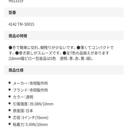
H913319
型番
4142 TM-50X15
商品の特徴
●手で簡単に切れ、糊残りが少ないです。●薄くてコンパクトで
す。●巻き戻しがスムーズです。●全7色の品揃えがあります
(18mm幅ピロー包装品は5色 透明、青、赤、黄、緑)。
商品仕様
メーカー：寺岡製作所
ブランド：寺岡製作所
カラー：透明
引張強度：39.08N/10mm
原産国：日本
芯径：3インチ(76mm)
粘着力：5.69N/10mm