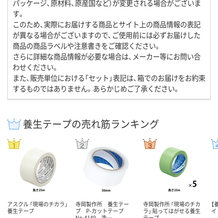
パッケージ、原材料、原産国など）が変更される場合がございま
す。
このため、実際にお届けする商品とサイト上の商品情報の表記
が異なる場合がございますので、ご使用前には必ずお届けした
商品の商品ラベルや注意書きをご確認ください。
さらに詳細な商品情報が必要な場合は、メーカー等にお問い合
わせください。
また、販売単位における「セット」表記は、箱でのお届けをお約束
するものではありません。あらかじめご了承ください。
養生テープの売れ筋ランキング
アスクル 「現場のチカラ」
寺岡製作所 養生テー
寺岡製作所 「現場のチカ
【
養生テープ
プ P-カットテープ
ラ」 貼ってはがせる養生
イ
No.4140 塗…
テープ