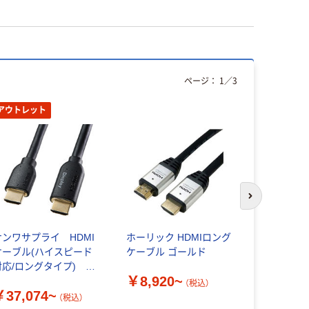
ページ：
1
／
3
アウトレット
次のスライド
サンワサプライ HDMI
ホーリック HDMIロング
ホーリック 
ケーブル(ハイスピード
ケーブル ゴールド
ル メッシ
対応/ロングタイプ)
ールド HDM
￥8,920~
DMI[オス]-HDMI[オス]
（税込）
￥37,074~
￥1,505
（税込）