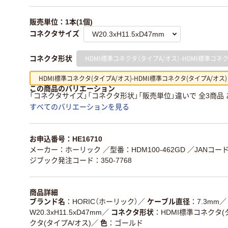
販売単位：1本(1個)
コネクタサイズ
HDMI標準コネクタ（タイプA/オス）-HDMI標準コネ
コネクタ形状
HDMI標準コネクタ(タイプA/オス)-HDMI標準コネクタ(タイプA/オス)
この商品のバリエーション
「コネクタサイズ」「コネクタ形状」「販売単位」違いで 全3商品
すべてのバリエーションを見る
お申込番号：HE16710
メーカー：ホーリック
／型番：HDM100-462GD
／JANコード：
ジブック発注コード：350-7768
商品詳細
ブランド名
HORIC（ホーリック）
／
ケーブル直径
7.3mm
／
W20.3xH11.5xD47mm
／
コネクタ形状
HDMI標準コネクタ(
クタ(タイプA/オス)
／
色
ゴールド