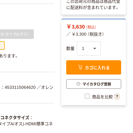
この出荷元の商品は商品代金
に配送料が含まれています。
￥3,630
（税込）
クタ（タイプA/オス）
／ ￥3,300 （税抜き）
数量
 あります。
カゴに入れる
マイカタログ登録
4533115064620
／オレン
商品を比較
コネクタサイズ
タイプA/オス)-HDMI標準コネ