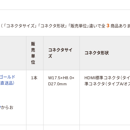
3
（
「コネクタサイズ」
「コネクタ形状」
「販売単位」違いで全
商品ありま
販
売
コネクタサイ
コネクタ形状
単
ズ
位
 ゴールド
1本
W17.5×H8.0×
HDMI標準コネクタ（タイプ
2（直送品）
D27.0mm
準コネクタ（タイプA/オ
P
からお