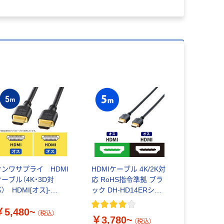
サンワサプライ HDMI
HDMIケーブル 4K/2K対
ケーブル（4K・3D対
応 RoHS指令準拠 ブラ
） HDMI[オス]-
ック DH-HD14ERシリ
DMI[オス] 5m KM-
ーズ エレコム
￥5,480~
D20-50HK
（税込）
￥3,780~
（税込）