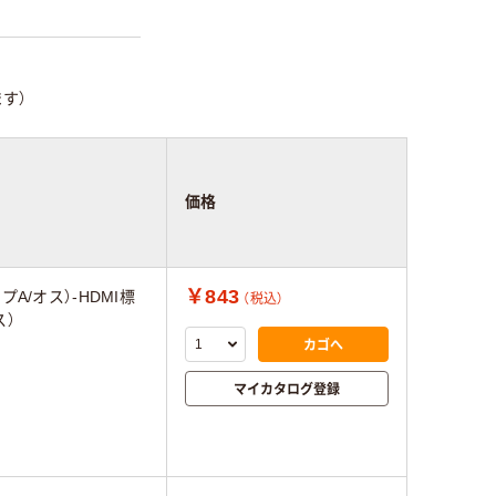
す）
価格
￥843
A/オス）-HDMI標
（税込）
ス）
カゴへ
マイカタログ登録