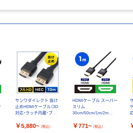
サンワダイレクト 抜け
HDMIケーブル スーパー
ウ
止めHDMIケーブル（3D
スリム
対応・ラッチ内蔵・ブラ
30cm/50cm/1m/2m
応
ック）
4K/30Hz ハイスピード
H
￥5,880~
￥771~
エレコム
H
（税込）
（税込）