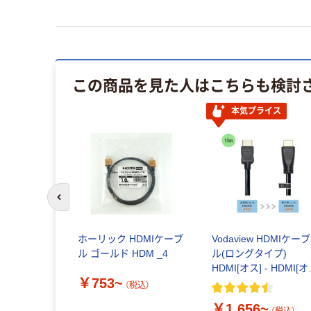
この商品を見た人はこちらも検討
本気プライス
前のスライドへ
ホーリック HDMIケーブ
Vodaview HDMIケーブ
ル ゴールド HDM _4
ル(ロングタイプ)
HDMI[オス] - HDMI[オ
￥753~
ス] ブラック
（税込）
￥1,656~