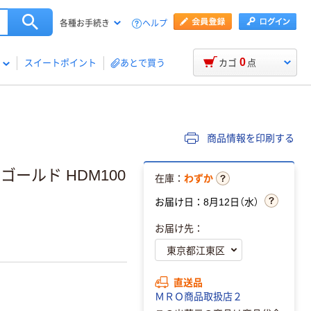
ヘルプ
各種お手続き
0
スイートポイント
あとで買う
カゴ
点
商品情報を印刷する
 ゴールド HDM100
在庫：
わずか
お届け日：8月12日（水）
お届け先：
直送品
ＭＲＯ商品取扱店２