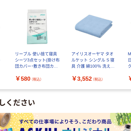
リーブル 使い捨て寝具
アイリスオーヤマ タオ
M
か
シーツ3点セット(掛け布
ルケット シングル S 寝
団カバー・敷き布団カバ
具 介護 綿100％ 洗える
ク
ー・枕カバー) M-59 1セ
抗菌 防臭 リバーシブル
￥580
￥3,552
ット
タオルケット KTTRE-
3
（税込）
（税込）
140 BL ブルー 1枚
しください