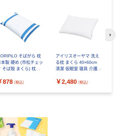
次のスライド
ORIPiLO そばがら 枕
アイリスオーヤマ 洗え
アイリスオ
日本製 硬め (市松チェッ
る枕 まくら 40×60cm
ルケットシン
 そば殻 まくら) 枕カ
清潔 仮眠室 寝具 介護
具 介護 レ
バー付き ブルー 約
家庭用洗濯機で洗える
洗える 抗菌
￥878
￥2,480
￥4,850
0x42cm
ウォッシャブルまくら
ンタオルケ
（税込）
（税込）
ホワイト 1個
KTTRN-1
枚