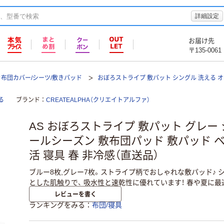
詳細設定
お届け先
〒135-0061
布団カバー/シーツ/敷きパッド
おぼろストライプ 敷パット シングル 洗える 
る
ブランド
CREATEALPHA（クリエイトアルファ）
AS おぼろストライプ 敷パット グレー 
ールシーズン 敷布団パッド 敷パッド 
活 寝具 春 非冷感（直送品）
ブルー8枚,グレー7枚。ストライプ柄でおしゃれな敷パッド♪
とした肌触りで、 吸水性と速乾性に優れています！ 春や夏に最
レビューを書く
ランキングをみる
布団/寝具