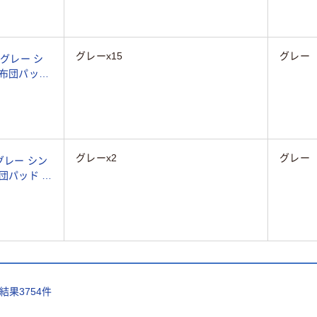
グレーx15
グレー
 グレー シ
敷布団パッド
具 春 非冷
グレーx2
グレー
グレー シン
団パッド 敷
 春 非冷感
索結果
3754
件