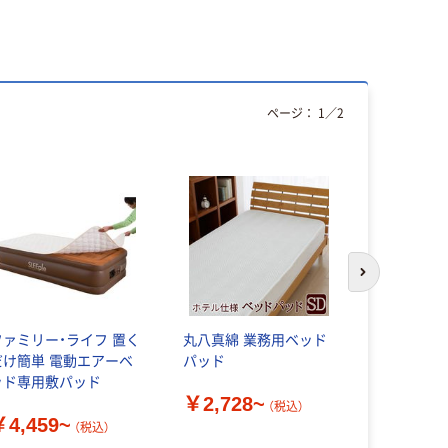
ページ：
1
／
2
アウトレッ
次のスライド
ファミリー・ライフ 置く
丸八真綿 業務用ベッド
アイリスオ
だけ簡単 電動エアーベ
パッド
クスシーツ 
ッド専用敷パッド
￥2,728~
￥1,881
（税込）
￥4,459~
（税込）