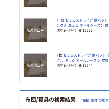
（直送品）
15枚 おぼろストライプ 敷パット
ングル 洗える オールシーズン 
販売停止中
敷パッド ベッドパット 新生活 寝
お申込番号
HH16836
感（直送品）
2枚 おぼろストライプ 敷パット 
グル 洗える オールシーズン 敷布
販売停止中
パッド ベッドパット 新生活 寝具
お申込番号
HH16844
（直送品）
布団/寝具
の検索結果
“
布団/寝具
”の検