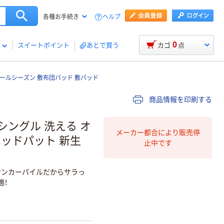
ヘルプ
各種お手続き
0
スイートポイント
あとで買う
カゴ
点
オールシーズン 敷布団パッド 敷パッド
商品情報を印刷する
シングル 洗える オ
メーカー都合により販売停
ベッドパット 新生
止中です
 シンカーパイルだからサラっ
適！