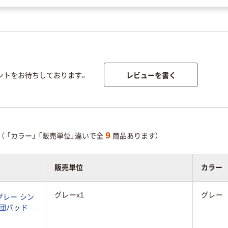
レビューを書く
ントをお待ちしております。
9
（
「カラー」
「販売単位」違いで全
商品あります）
販売単位
カラー
グレーx1
グレー
グレー シン
団パッド 敷
 春 非冷感