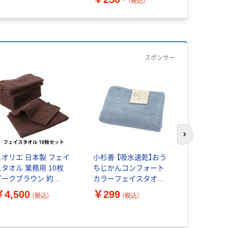
（税込）
スポンサー
次のスライド
ヒオリエ 日本製 フェイ
小杉善 【吸水速乾】おう
ヒオリエ 
スタオル 業務用 10枚
ちじかんコンフォート
スタオル 業
ダークブラウン 約
カラーフェイスタオル
モカ 約35×
5×91cm タオル 260匁
(ブルー) OTZG-
260匁 薄
￥4,500
￥299
￥4,970
（税込）
（税込）
薄手 コンパクト 吸水 速
288BL(5) 1枚入（直送
吸水 速乾 
乾 セット（直送品）
品）
ット(10枚