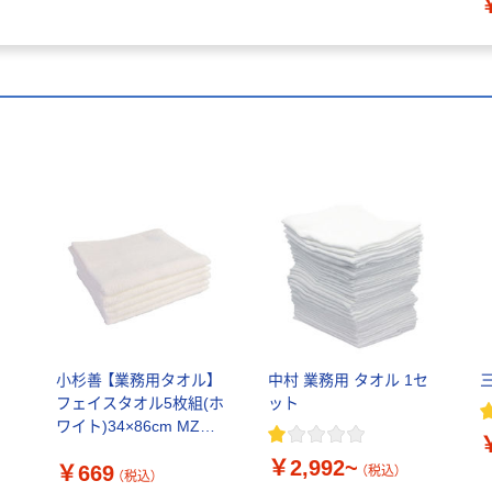
1枚
小杉善 【業務用タオル】
中村 業務用 タオル 1セ
の
フェイスタオル5枚組(ホ
ット
か
ワイト)34×86cm MZG-
180WH 1セット(5枚入)
￥2,992~
￥669
（直送品）
（税込）
（税込）