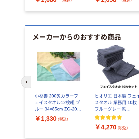
（税込）
（税込）
メーカーからのおすすめ商品
前のスライドへ
 デイリー フ
小杉善 200匁カラーフ
ヒオリエ 日本製 フェ
 ラズベリ
ェイスタオル12枚組 ブ
スタオル 業務用 10枚
9008 1枚（直
ルー 34×85cm ZG-20B
ブルーグレー 約
1セット(12枚入)（直送
35×91cm タオル 260
￥1,330
込）
（税込）
品）
薄手 コンパクト 吸水 
￥4,270
乾 セット（直送品）
（税込）