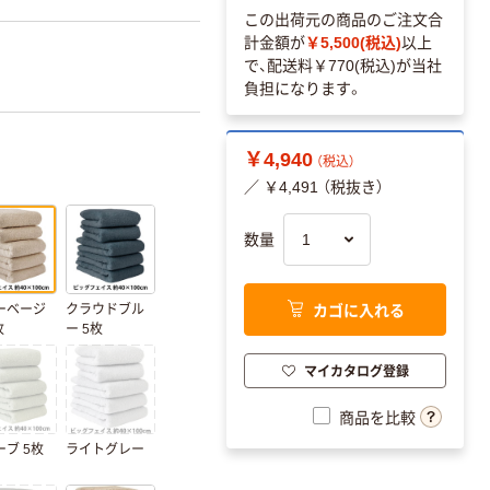
この出荷元の商品のご注文合
計金額が
￥5,500(税込)
以上
で、配送料
￥770(税込)
が当社
負担になります。
￥4,940
（税込）
／ ￥4,491 （税抜き）
数量
カゴに入れる
ーベージ
クラウドブル
枚
ー 5枚
マイカタログ登録
商品を比較
ブ 5枚
ライトグレー