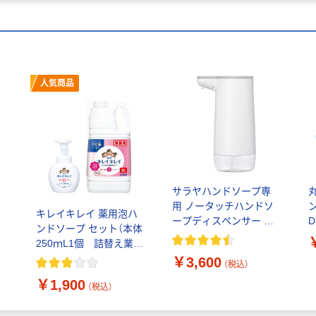
人気商品
サラヤハンドソープ専
用 ノータッチハンドソ
ハ
キレイキレイ 薬用泡ハ
ープディスペンサー ウ
D
フ
ンドソープ セット（本体
ォシュボン ハンドラボ
ッ
替
250ｍL1個 詰替え業務
シャボネット 1個 サラ
】
用２L 1個）
￥3,600
ヤ 【泡タイプ】
（税込）
￥1,900
（税込）