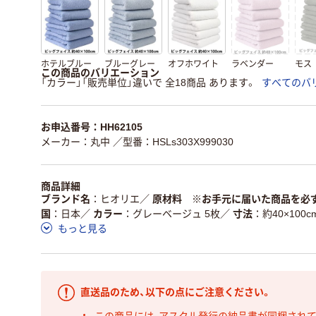
ホテルブルー
ブルーグレー
オフホワイト
ラベンダー
モス
この商品のバリエーション
「カラー」「販売単位」違いで 全18商品 あります。
すべてのバ
お申込番号：HH62105
メーカー：丸中
／型番：HSLs303X999030
商品詳細
ブランド名
ヒオリエ
／
原材料 ※お手元に届いた商品を必
国
日本
／
カラー
グレーベージュ 5枚
／
寸法
約40×100c
もっと見る
直送品のため、以下の点にご注意ください。
この商品には、アスクル発行の納品書が同梱され