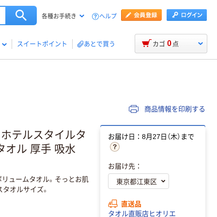
ヘルプ
各種お手続き
0
スイートポイント
あとで買う
カゴ
点
商品情報を印刷する
 ホテルスタイルタ
お届け日：8月27日（木）まで
 タオル 厚手 吸水
お届け先：
ボリュームタオル。そっとお肌
スタオルサイズ。
直送品
タオル直販店ヒオリエ