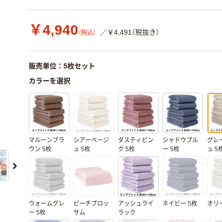
￥4,940
／￥4,491（税抜き）
（税込）
販売単位：5枚セット
カラーを選択
マルーンブラ
シアーベージ
ダスティピン
シャドウブル
グレ
ウン 5枚
ュ 5枚
ク 5枚
ー 5枚
ュ 5
ウォームグレ
ピーチブロッ
アッシュライ
ネイビー 5枚
オリー
ー 5枚
サム
ラック