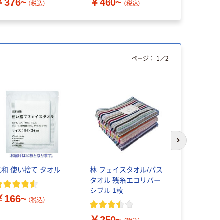
￥376~
￥460~
￥648~
（税込）
（税込）
ページ：
1
／
2
オリジ
次のスライド
三和 使い捨て タオル
林 フェイスタオル/バス
山内株式会
タオル 残糸エコリバー
ェイスタオ
シブル 1枚
オリジナル
￥166~
（税込）
￥1,928
￥250~