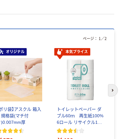
ページ：
1
／
2
オリジナル
本気プライス
本気プ
次のスライド
【ポリ袋】アスクル 箱入
トイレットペーパー ダ
トイレッ
り規格袋(マチ付
ブル60ｍ 再生紙100%
ダブル75
)0.007mm厚
6ロール リサイクル100
ブレンド
芯あり FSC認証
FSC認証
レシア共同