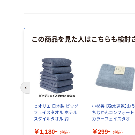
この商品を見た人はこちらも検討
前のスライドへ
ヒオリエ 日本製 ビッグ
小杉善 【吸水速乾】お
フェイスタオル ホテル
ちじかんコンフォート
スタイルタオル 約
カラーフェイスタオル
40×100cm タオル 厚手
OTZG-288
￥1,180~
￥299~
吸水 無地 泉州タオル
（税込）
（税込）