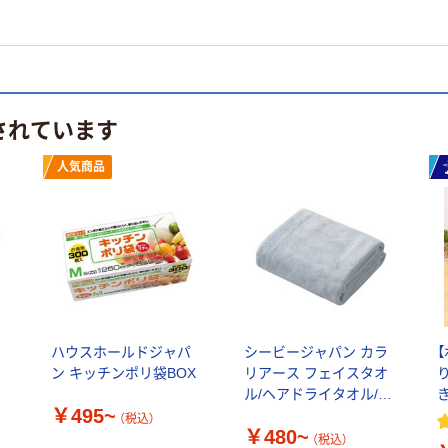
されています
人気商品
う
ハウスホールドジャパ
シービージャパン カラ
ン キッチンポリ袋BOX
リアース フェイスタオ
ル/ヘアドライタオル/バ
き
￥495~
スタオル 吸水力4倍 マ
（税込）
￥480~
イクロファイバー 速乾
（税込）