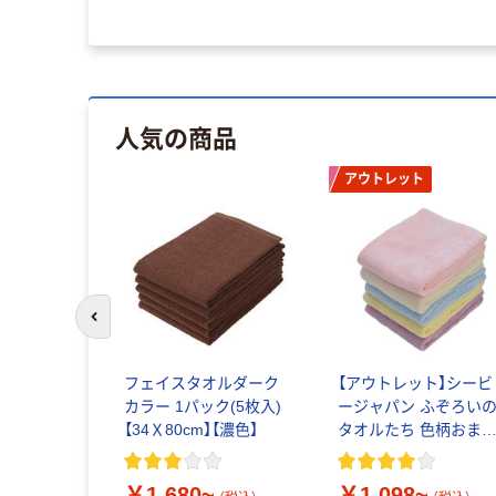
人気の商品
アウトレット
前のスライドへ
フェイスタオルダーク
【アウトレット】シービ
カラー 1パック(5枚入)
ージャパン ふぞろい
【34Ｘ80cm】【濃色】
タオルたち 色柄おま
せ1セット（5枚入）
￥1,680~
￥1,098~