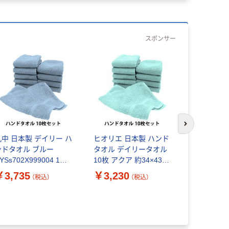
スポンサー
次のスライド
丸中 日本製 デイリー ハ
ヒオリエ 日本製 ハンド
ヒオリエ 
ンドタオル ブルー
タオル デイリータオル
スタオル 
YSs702X999004 1セ
10枚 アクア 約34×43cm
ル 6枚 ベ
ト(10枚)
タオル 中厚 吸水 速乾
34×85cm
￥3,735
￥3,230
￥2,910
（税込）
（税込）
無地 お値打ち 泉州タオ
吸水 速乾 
ル（直送品）
泉州タオル