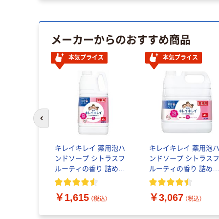
メーカーからのおすすめ商品
本気プライス
本気プライス
前のスライドへ
 デイリー フ
 ラズベリ
キレイキレイ 薬用泡ハ
キレイキレイ 薬用泡
999008 1
ンドソープ シトラスフ
ンドソープ シトラス
ルーティの香り 詰め替
ルーティの香り 詰め
（税込）
え 業務用2L【泡タイプ】
え 業務用4L【泡タイプ
￥1,615
￥3,067
（税込）
（税込）