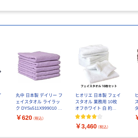
イ
丸中 日本製 デイリー フ
ヒオリエ 日本製 フェイ
ェイスタオル ライラッ
スタオル 業務用 10枚
ク DYSs511X999010 1
オフホワイト 白 約
匁
枚
35×91cm タオル 260匁
3
￥620
（税込）
速
薄手 コンパクト 吸水 速
￥3,460
乾 セット（直送品）
（税込）