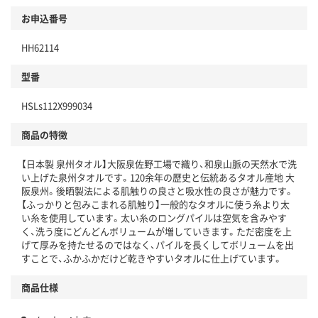
お申込番号
HH62114
型番
HSLs112X999034
商品の特徴
【日本製 泉州タオル】大阪泉佐野工場で織り、和泉山脈の天然水で洗
い上げた泉州タオルです。120余年の歴史と伝統あるタオル産地 大
阪泉州。後晒製法による肌触りの良さと吸水性の良さが魅力です。
【ふっかりと包みこまれる肌触り】一般的なタオルに使う糸より太
い糸を使用しています。太い糸のロングパイルは空気を含みやす
く、洗う度にどんどんボリュームが増していきます。ただ密度を上
げて厚みを持たせるのではなく、パイルを長くしてボリュームを出
すことで、ふかふかだけど乾きやすいタオルに仕上げています。
商品仕様