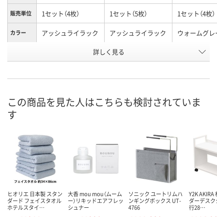
1セット（4枚）
1セット（5枚）
1セット（4枚）
販売単位
アッシュライラック
アッシュライラック
ウォームグレ
カラー
お申込番
詳しく見る
AA89862
X106590
HH62152
号
入荷待ち
3点
在庫
8月9日（日）
お届け日
この商品を見た人はこちらも検討されていま
す
数量
現在ご注文いただけ
お取り扱い終了しま
ません
した
カ
ヒオリエ 日本製 スタン
大香 mou mou（ムーム
ソニック ユートリムハ
Y2K AKIR
ダード フェイスタオル
ー）リキッドエアフレッ
ンギングボックス UT-
ダーデスク
ホテルスタイ…
シュナー
4766
行28…