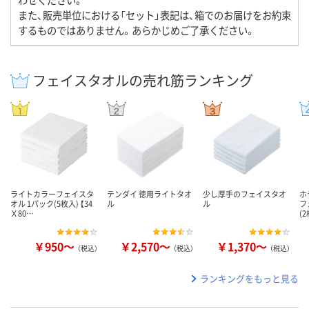
また、販売単位における「セット」表記は、箱でのお届けをお約束
するものではありません。あらかじめご了承ください。
フェイスタオルの売れ筋ランキング
ライトカラーフェイスタ
テンダイ 徳用ライトタオ
少し厚手のフェイスタオ
ホ
オル 1パック(5枚入) 【34
ル
ル
フ
Ｘ80…
(
￥950～
￥2,570～
￥1,370～
（税込）
（税込）
（税込）
ランキングをもっと見る