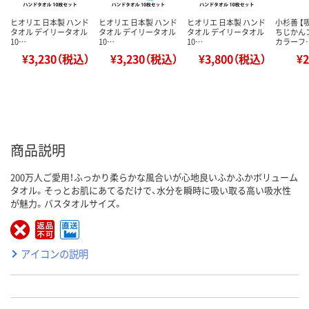
ヒオリエ 日本製 ハンド
ヒオリエ 日本製 ハンド
ヒオリエ 日本製 ハンド
小杉善 【
タオル デイリータオル
タオル デイリータオル
タオル デイリータオル
ちじかん
10…
10…
10…
カラーフ
¥3,230（税込）
¥3,230（税込）
¥3,800（税込）
¥
商品説明
200万人ご愛用！ふっかり柔らかな風合いが心地良いふかふかボリューム
タオル。そっとお肌にあてるだけで、水分を瞬時に吸い取る高い吸水性
が魅力。バスタオルサイズ。
アイコンの説明