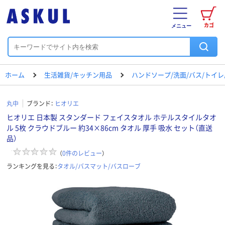
カゴ
メニュー
ホーム
生活雑貨/キッチン用品
ハンドソープ/洗面/バス/トイ
丸中
ブランド：
ヒオリエ
ヒオリエ 日本製 スタンダード フェイスタオル ホテルスタイルタオ
ル 5枚 クラウドブルー 約34×86cm タオル 厚手 吸水 セット（直送
品）
（
0
件のレビュー
）
ランキングを見る：
タオル/バスマット/バスローブ