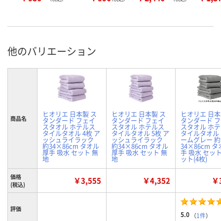
他のバリエーション
ヒオリエ 日本製 ス
ヒオリエ 日本製 ス
ヒオリエ 日本
商品名
タンダード フェイ
タンダード フェイ
タンダード 
スタオル ホテルス
スタオル ホテルス
スタオル ホ
タイルタオル 4枚 ア
タイルタオル 5枚 ア
タイルタオル
ッシュライラック
ッシュライラック
ームグレー 約
約34×86cm タオル
約34×86cm タオル
34×86cm タ
厚手 吸水 セット 無
厚手 吸水 セット 無
手 吸水 セット
地
地
ット(4枚)
価格
￥3,555
￥4,352
￥3
(税込)
評価
5.0
（
1件
）