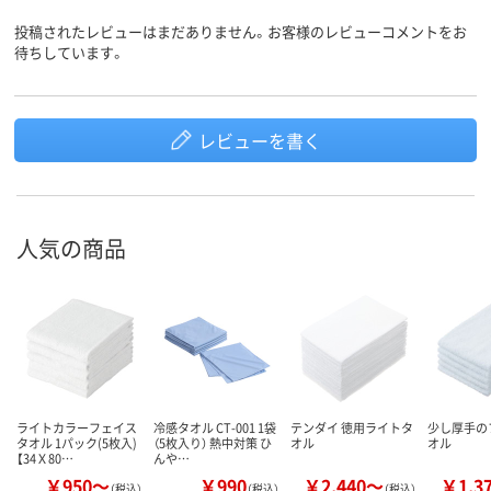
投稿されたレビューはまだありません。お客様のレビューコメントをお
待ちしています。
レビューを書く
人気の商品
ライトカラーフェイス
冷感タオル CT-001 1袋
テンダイ 徳用ライトタ
少し厚手の
タオル 1パック(5枚入)
（5枚入り） 熱中対策 ひ
オル
オル
【34Ｘ80…
んや…
￥950～
￥990
￥2,440～
￥1,3
（税込）
（税込）
（税込）