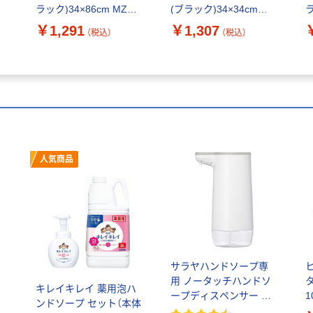
ラック)34×86cm MZG-
(ブラック)34×34cm
240BK 1セット(5枚入)
MZG-120BK 1セット
D
￥1,291
￥1,307
（税込）
（税込）
（直送品）
(10枚入)（直送品）
人気商品
サラヤハンドソープ専
用 ノータッチハンドソ
ハ
キレイキレイ 薬用泡ハ
ープディスペンサー ウ
フ
ンドソープ セット（本体
ォシュボン ハンドラボ
3