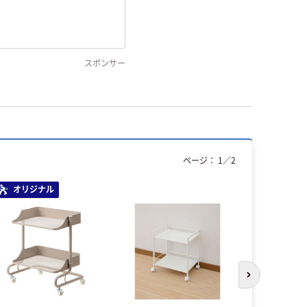
スポンサー
ページ：
1
／
2
オリジナル
次のスライド