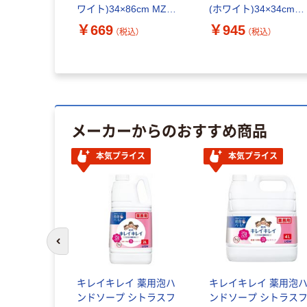
99004 1セ
ワイト)34×86cm MZG-
(ホワイト)34×34cm
180WH 1セット(5枚入)
MZG-120WH 1セット
￥669
￥945
（税込）
（税込）
（税込）
（直送品）
(10枚入)（直送品）
メーカーからのおすすめ商品
本気プライス
本気プライス
前のスライドへ
ニタリーボ
S DP-35L-
キレイキレイ 薬用泡ハ
キレイキレイ 薬用泡
ンドソープ シトラスフ
ンドソープ シトラス