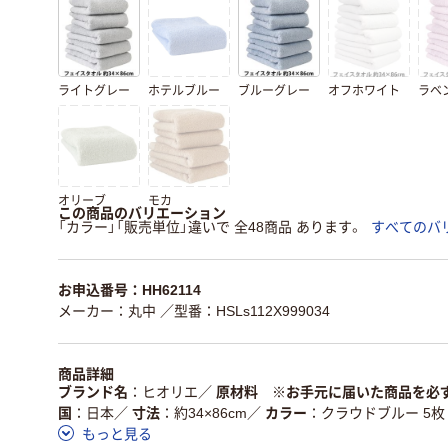
ライトグレー
ホテルブルー
ブルーグレー
オフホワイト
ラベ
オリーブ
モカ
この商品のバリエーション
「カラー」「販売単位」違いで 全48商品 あります。
すべてのバ
お申込番号：HH62114
メーカー：丸中
／型番：HSLs112X999034
商品詳細
ブランド名
ヒオリエ
／
原材料 ※お手元に届いた商品を必
国
日本
／
寸法
約34×86cm
／
カラー
クラウドブルー 5枚
もっと見る