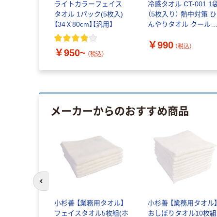
ライトカラーフェイス
冷感タオル CT-001 1
タオル 1パック(5枚入)
（5枚入り） 熱中対策 ひ
【34Ｘ80cm】【汎用】
んやりタオル クール
オル 冷却タオル 伊藤
￥990
リーテイルリンク オ
（税込）
￥950~
ジナル
（税込）
メーカーからのおすすめ商品
前のスライドへ
 デイリー ハ
小杉善 【業務用タオル】
小杉善 【業務用タオル
ブルー
フェイスタオル5枚組(ホ
おしぼりタオル10枚組