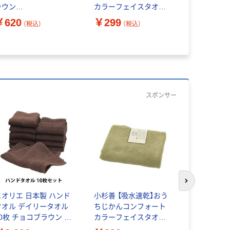
ラウン
カラーフェイスタオル
ワイト)34×
YSs511X999002 1枚
(ブルー) OTZG-
120WH 1
￥620
￥299
￥504
（税込）
（税込）
（
288BL(5) 1枚入（直送
（直送品）
品）
スポンサー
次のスライド
ヒオリエ 日本製 ハンド
小杉善 【吸水速乾】おう
小杉善 【吸
タオル デイリータオル
ちじかんコンフォート
ちじかんコ
10枚 チョコブラウン 約
カラーフェイスタオル
カラーフェ
4×43cm タオル 中厚
(オリーブグリーン)
(ピンク) O