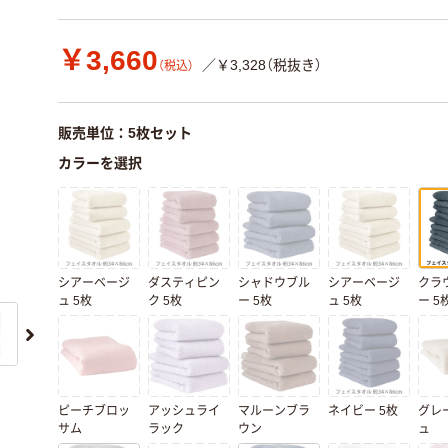
￥3,660
／￥3,328（税抜き）
（税込）
販売単位：5枚セット
カラーを選択
シアーベージ
ダスティピン
シャドウブル
シアーベージ
クラ
ュ 5枚
ク 5枚
ー 5枚
ュ 5枚
ー 5
ピーチブロッ
アッシュライ
マルーンブラ
ネイビー 5枚
グレ
サム
ラック
ウン
ュ