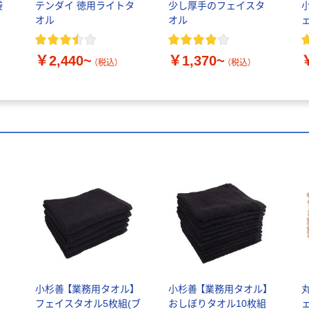
袋
テンダイ 徳用ライトタ
少し厚手のフェイスタ
オル
オル
タ
忠
￥2,440~
￥1,370~
リ
（税込）
（税込）
】
小杉善 【業務用タオル】
小杉善 【業務用タオル】
フェイスタオル5枚組(ブ
おしぼりタオル10枚組