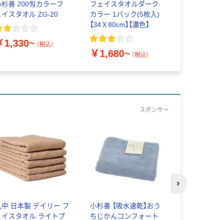
小杉善 200匁カラーフ
フェイスタオルダーク
テンダイ 
ェイスタオル ZG-20
カラー 1パック(5枚入)
トタオル 1
【34Ｘ80cm】【濃色】
入）【28×6
手】
￥1,330~
（税込）
￥1,680~
￥1,110
（税込）
スポンサー
次のスライド
丸中 日本製 デイリー フ
小杉善 【吸水速乾】おう
小杉善 【業
ェイスタオル ライトブ
ちじかんコンフォート
おしぼりタ