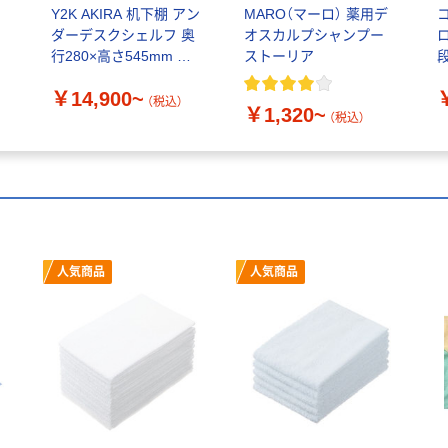
ハ
Y2K AKIRA 机下棚 アン
MARO（マーロ） 薬用デ
ダーデスクシェルフ 奥
オスカルプシャンプー
行280×高さ545mm ホ
ストーリア
段
ワイト
￥14,900~
（税込）
￥1,320~
（税込）
人気商品
人気商品