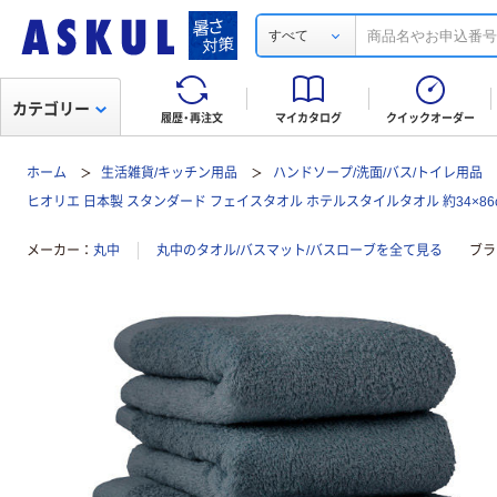
すべて
カテゴリー
履歴・再注文
マイカタログ
クイックオーダー
ホーム
生活雑貨/キッチン用品
ハンドソープ/洗面/バス/トイレ用品
ヒオリエ 日本製 スタンダード フェイスタオル ホテルスタイルタオル 約34×86c
メーカー
丸中
丸中のタオル/バスマット/バスローブを全て見る
ブラ