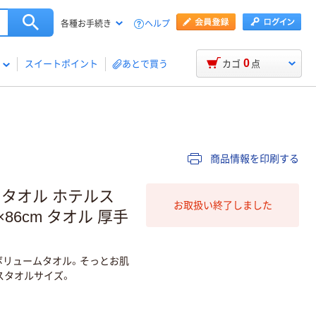
ヘルプ
各種お手続き
0
スイートポイント
あとで買う
カゴ
点
商品情報を印刷する
スタオル ホテルス
お取扱い終了しました
86cm タオル 厚手
ボリュームタオル。そっとお肌
スタオルサイズ。