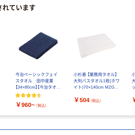
されています
イ
今治ベーシックフェイ
小杉善 【業務用タオル】
スタオル 田中産業
大判バスタオル1枚(ホワ
【34×80cm】【今治タオ
イト)70×140cm MZG-
ッ
ル】
800WH 1枚（直送品）
8
￥504
（税込）
￥960~
（税込）