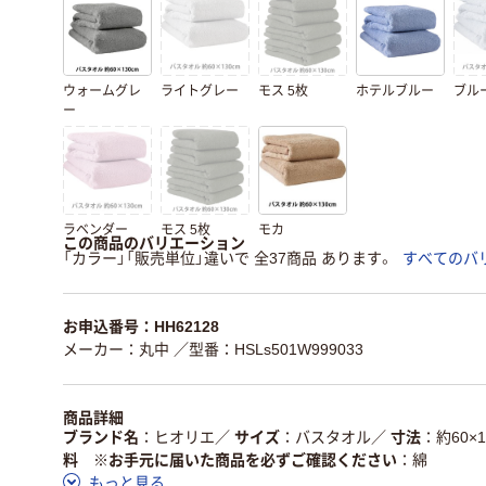
ウォームグレ
ライトグレー
モス 5枚
ホテルブルー
ブル
ー
ラベンダー
モス 5枚
モカ
この商品のバリエーション
「カラー」「販売単位」違いで 全37商品 あります。
すべてのバ
お申込番号：HH62128
メーカー：丸中
／型番：HSLs501W999033
商品詳細
ブランド名
ヒオリエ
／
サイズ
バスタオル
／
寸法
約60×1
料 ※お手元に届いた商品を必ずご確認ください
綿
もっと見る