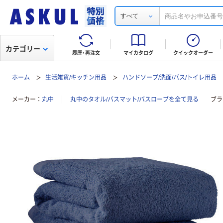
すべて
カテゴリー
履歴・再注文
マイカタログ
クイックオーダー
ホーム
生活雑貨/キッチン用品
ハンドソープ/洗面/バス/トイレ用品
メーカー
丸中
丸中のタオル/バスマット/バスローブを全て見る
ブラ