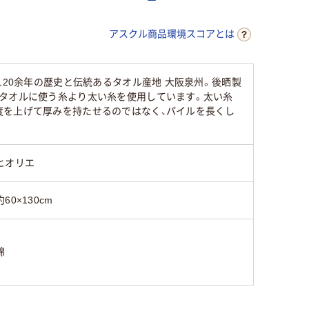
アスクル商品環境スコアとは
120余年の歴史と伝統あるタオル産地 大阪泉州。後晒製
なタオルに使う糸より太い糸を使用しています。太い糸
度を上げて厚みを持たせるのではなく、パイルを長くし
ヒオリエ
約60×130cm
綿