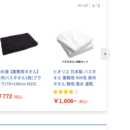
ページ：
1
／
2
次のスライド
小杉善 【業務用タオル】
ヒオリエ 日本製 バスタ
ヒオリエ 
大判バスタオル1枚(ブラ
オル 業務用 800匁 泉州
オル ふわ
ク)70×140cm MZG-
タオル 無地 吸水 速乾
ル 約60×1
00BK 1枚（直送品）
中厚
厚手 吸水 
￥772
￥3,733
ル 日本製
（税込）
￥1,606~
（税込）