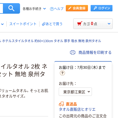
ヘルプ
各種お手続き
0
スイートポイント
あとで買う
カゴ
点
 ホテルスタイルタオル 約60×130cm タオル 厚手 吸水 無地 泉州タオル
商品情報を印刷する
イルタオル 2枚 ネ
お届け日：7月30日（木）まで
 セット 無地 泉州タ
お届け先：
ボリュームタオル。そっとお肌
スタオルサイズ。
直送品
タオル直販店ヒオリエ
この出荷元の商品のご注文合