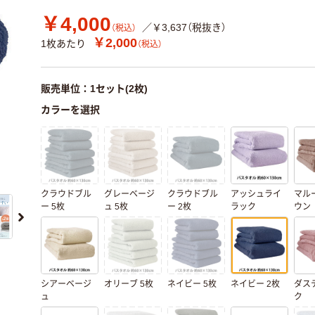
￥4,000
／￥3,637（税抜き）
（税込）
￥2,000
1枚あたり
（税込）
販売単位：1セット(2枚)
カラーを選択
クラウドブル
グレーベージ
クラウドブル
アッシュライ
マル
ー 5枚
ュ 5枚
ー 2枚
ラック
ウン
シアーベージ
オリーブ 5枚
ネイビー 5枚
ネイビー 2枚
ダス
ュ
ク