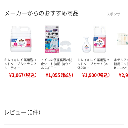
メーカーからのおすすめ商品
スポンサー
キレイキレイ 薬用泡ハ
トイレの便座裏汚れ防
キレイキレイ 薬用泡ハ
ホテルア
ンドソープ シトラスフ
止シート 抗菌・抗ウイ
ンドソープ セット（本
務用二つ
ルーティ…
ルス加工 …
体250…
B エコシ
¥3,067（税込）
¥1,055（税込）
¥1,900（税込）
¥2,
レビュー（0件）