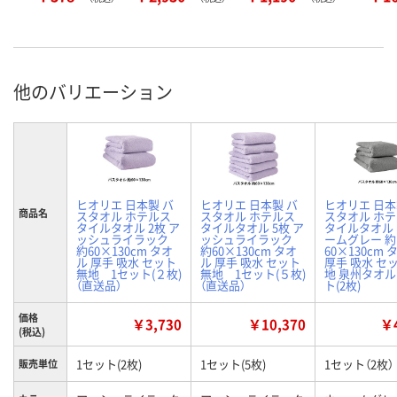
他のバリエーション
ヒオリエ 日本製 バ
ヒオリエ 日本製 バ
ヒオリエ 日本
商品名
スタオル ホテルス
スタオル ホテルス
スタオル ホ
タイルタオル 2枚 ア
タイルタオル 5枚 ア
タイルタオル
ッシュライラック
ッシュライラック
ームグレー 約
約60×130cm タオ
約60×130cm タオ
60×130cm 
ル 厚手 吸水 セット
ル 厚手 吸水 セット
厚手 吸水 セ
無地 1セット(２枚)
無地 1セット(５枚)
地 泉州タオル
（直送品）
（直送品）
ト(2枚)
価格
￥3,730
￥10,370
￥4
(税込)
1セット(2枚)
1セット(5枚)
1セット（2枚）
販売単位