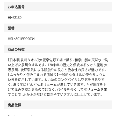
お申込番号
HH62130
型番
HSLs501W999034
商品の特徴
【日本製 泉州タオル】大阪泉佐野工場で織り、和泉山脈の天然水で洗
い上げた泉州タオルです。120余年の歴史と伝統あるタオル産地 大
阪泉州。後晒製法による肌触りの良さと吸水性の良さが魅力です。
【ふっかりと包みこまれる肌触り】一般的なタオルに使う糸より太
い糸を使用しています。太い糸のロングパイルは空気を含みやす
く、洗う度にどんどんボリュームが増していきます。ただ密度を上
げて厚みを持たせるのではなく、パイルを長くしてボリュームを出
すことで、ふかふかだけど乾きやすいタオルに仕上げています。
商品仕様