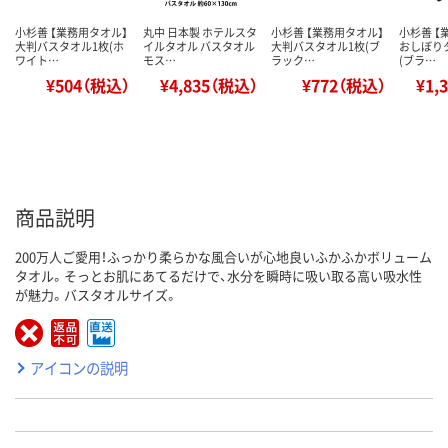
小杉善 【業務用タオル】
丸中 日本製 ホテルスタ
小杉善 【業務用タオル】
小杉善 【
大判バスタオル1枚(ホ
イルタオル バスタオル
大判バスタオル1枚(ブ
おしぼり
ワイト…
モス…
ラック…
(ブラ…
¥504（税込）
¥4,835（税込）
¥772（税込）
¥1,
商品説明
200万人ご愛用！ふっかり柔らかな風合いが心地良いふかふかボリューム
タオル。そっとお肌にあてるだけで、水分を瞬時に吸い取る高い吸水性
が魅力。バスタオルサイズ。
アイコンの説明