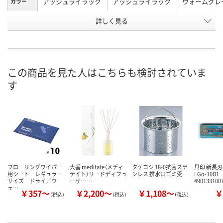
アッシュライラック
アッシュライラック
ウォームグレ
カラー
お申込番
詳しく見る
X106627
X106638
HH62117
号
直送品
直送品
5点
在庫
8月11日（火）
お届け日
この商品を見た人はこちらも検討されていま
す
数量
お取り扱い終了しま
お取り扱い終了しま
した
した
カ
フローリングワイパー
大香 meditate（メディ
タケコシ 18-0抗菌ステ
貝印 新長刃
用シート レギュラー
テイト）リードディフュ
ンレス 排水口ゴミ受
LGα-10B1
サイズ ドライ／ウ
ーザー …
490133100
ェ…
￥357～
￥2,200～
￥1,108～
￥
（税込）
（税込）
（税込）