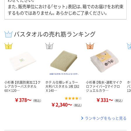
また、販売単位における「セット」表記は、箱でのお届けをお約束
するものではありません。あらかじめご了承ください。
バスタオルの売れ筋ランキング
小杉善 【抗菌防臭加工】ク
ホテ ル仕様レギュラー
小杉善 【吸水・速乾マイク
ホ
レアカラーバスタオル
大判バスタオル 1枚 【82
ロファイバー】マイクロ
バ
60×120…
Ｘ140…
ジュエルカラ…
1
￥378～
￥331～
（税込）
（税込）
￥2,340～
（税込）
ランキングをもっと見る