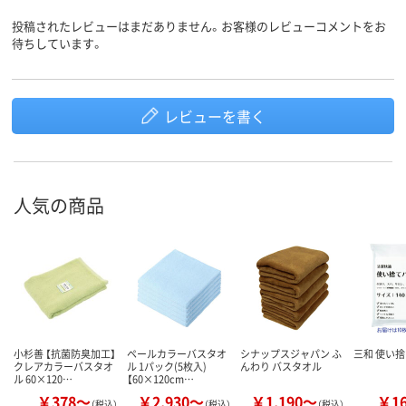
投稿されたレビューはまだありません。お客様のレビューコメントをお
待ちしています。
レビューを書く
人気の商品
小杉善 【抗菌防臭加工】
ペールカラーバスタオ
シナップスジャパン ふ
三和 使い捨
クレアカラーバスタオ
ル 1パック(5枚入)
んわり バスタオル
ル 60×120…
【60×120cm…
￥378～
￥2,930～
￥1,190～
￥1
（税込）
（税込）
（税込）