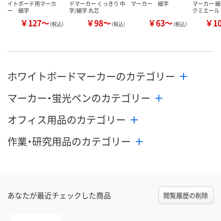
イトボード用マーカ
ドマーカー くっきり 中
マーカー 細字
マーカー 細
ー 細字
字/細字 丸芯
クミエール
￥127～
￥98～
￥63～
￥1
（税込）
（税込）
（税込）
ホワイトボードマーカーのカテゴリー
マーカー・蛍光ペンのカテゴリー
オフィス用品のカテゴリー
作業・研究用品のカテゴリー
あなたが最近チェックした商品
閲覧履歴の削除