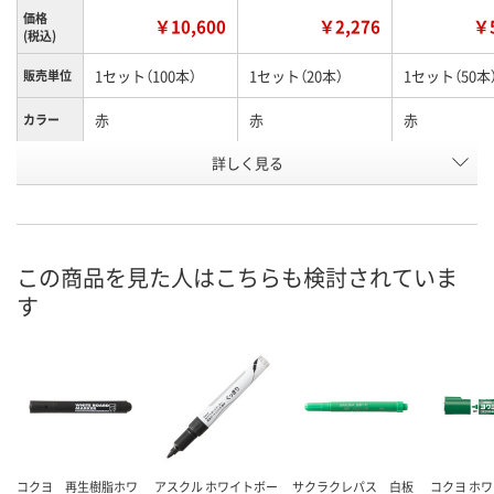
価格
￥10,600
￥2,276
￥5
(税込)
1セット（100本）
1セット（20本）
1セット（50本
販売単位
赤
赤
赤
カラー
お申込番
詳しく見る
5014232
U867074
A528880
号
入荷待ち
1点
入荷待ち
在庫
ご注文後、お届けに
ご注文後、お
この商品を見た人はこちらも検討されていま
ついてご連絡いたし
8月9日（日）
ついてご連絡
お届け日
す
ます
ます
数量
数量
数量
カゴへ
カゴへ
カ
コクヨ 再生樹脂ホワ
アスクル ホワイトボー
サクラクレパス 白板
コクヨ ホ