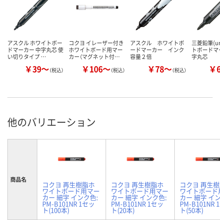
アスクル ホワイトボー
コクヨ イレーザー付き
アスクル ホワイトボ
三菱鉛筆(u
ドマーカー 中字丸芯 使
ホワイトボード用マー
ードマーカー インク
トボードマ
い切りタイプ …
カー（マグネット付…
容量２倍
字丸芯
￥39～
￥106～
￥78～
￥
（税込）
（税込）
（税込）
他のバリエーション
商品名
コクヨ 再生樹脂ホ
コクヨ 再生樹脂ホ
コクヨ 再生
ワイトボード用マー
ワイトボード用マー
ワイトボード
カー 細字 インク色:
カー 細字 インク色:
カー 細字 イ
PM-B101NR 1セッ
PM-B101NR 1セッ
PM-B101NR
ト(100本)
ト(20本)
ト(50本)