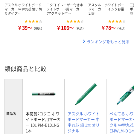
アスクル ホワイトボード
コクヨ イレーザー付きホ
アスクル ホワイトボー
三
マーカー 中字丸芯 使い切
ワイトボード用マーカー
ドマーカー インク容量
ボ
りタイプ …
（マグネット付…
２倍
芯
￥39～
￥106～
￥78～
（税込）
（税込）
（税込）
ランキングをもっと見る
類似商品と比較
本商品：
コクヨ ホワ
アスクル ホワイト
ぺんてる ホ
商品名
イトボード用マーカ
ボードマーカー 中
ボードマーカ
ー 101 PM-B101NG
字丸芯 緑 1本 オリ
クル 中字丸芯
1本
ジナル
EMWLM-D 1