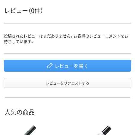
ペン先形
丸芯
丸芯
丸芯
状
レビュー（0件）
油性インク（アルコ
アルコール系インク
アルコール系
インク種
類
ール系）
料インク
インク充
中綿式
中綿式
直液式
投稿されたレビューはまだありません。お客様のレビューコメントをお
填方法
待ちしています。
アスクル
商品環境
70
30
スコア
レビューを書く
レビューをリクエストする
人気の商品