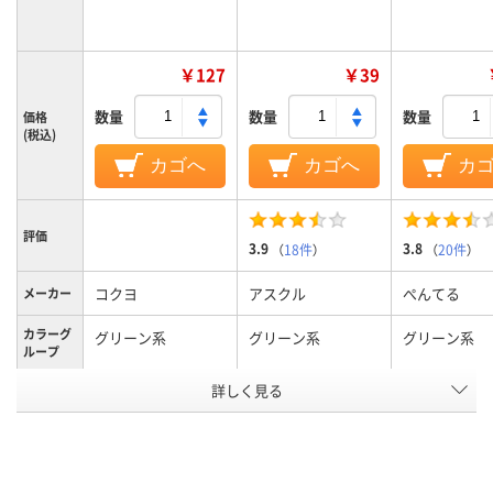
￥127
￥39
数量
数量
数量
価格
(税込)
カゴへ
カゴへ
カ
評価
3.9
3.8
（
18件
）
（
20件
）
コクヨ
アスクル
ぺんてる
メーカー
カラーグ
グリーン系
グリーン系
グリーン系
ループ
詳しく見る
細字
中字丸芯、中字
中字丸芯、中
太さ
補充式本体
キャップ式、中綿式、
直液式、後部
タイプ
使い切り
式、使い切り