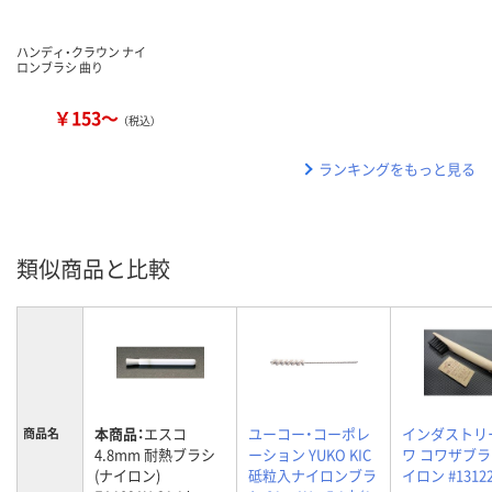
ハンディ・クラウン ナイ
ロンブラシ 曲り
￥153～
（税込）
ランキングをもっと見る
類似商品と比較
本商品：
エスコ
ユーコー・コーポレ
インダストリ
商品名
4.8mm 耐熱ブラシ
ーション YUKO KIC
ワ コワザブラ
(ナイロン)
砥粒入ナイロンブラ
イロン #1312