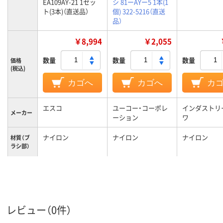
EA109AY-21 1セッ
シ 81ーAYー5 1本(1
ト(3本)（直送品）
個) 322-5216（直送
品）
￥8,994
￥2,055
数量
数量
数量
価格
(税込)
カゴへ
カゴへ
カ
エスコ
ユーコー・コーポレ
インダストリ
メーカー
ーション
ワ
ナイロン
ナイロン
ナイロン
材質（ブ
ラシ部）
9.5mm
毛丈
レビュー（0件）