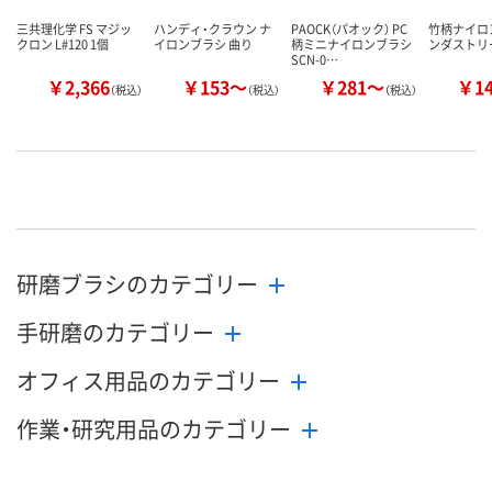
三共理化学 FS マジッ
ハンディ・クラウン ナ
PAOCK（パオック） PC
竹柄ナイロ
クロン L#120 1個
イロンブラシ 曲り
柄ミニナイロンブラシ
ンダストリ
SCN-0…
￥2,366
￥153～
￥281～
￥1
（税込）
（税込）
（税込）
研磨ブラシのカテゴリー
手研磨のカテゴリー
オフィス用品のカテゴリー
作業・研究用品のカテゴリー