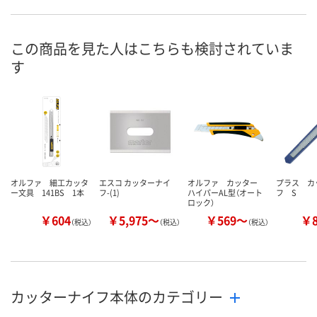
132mm
132mm
74mm
全長
お申込番
U594400
HP16343
U592159
号
この商品を見た人はこちらも検討されていま
す
わずか
わずか
在庫
8月25日（火）まで
8月25日（火）
お届け日
数量
数量
在庫切れです
（次回入荷日未定）
カゴへ
カ
オルファ 細工カッタ
エスコ カッターナイ
オルファ カッター
プラス カ
ー文具 141BS 1本
フ-(1)
ハイパーAL型（オート
フ S
ロック）
￥604
￥5,975～
￥569～
￥
（税込）
（税込）
（税込）
カッターナイフ本体のカテゴリー