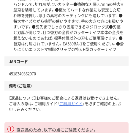
ハンドルで、切れ味がよいカッター●強靭な刃厚0.7mmの特大H
型刃を装着しています。●極めてハードな作業にも安定した切
れ味を発揮し、厚手の素材のカッティングにも適しています。●
特大サイズながら抜群の使いやすさで、手の大きな方にも扱いや
すいです。●刃先までしっかり固定できるネジロック式●刃幅
と刃厚が同じで、且つ替刃の全長がカッターナイフ本体の全長を
超えないものであれば、標準付属以外の刃もご使用頂けます。●
替刃は付属されていません。EA589BA-1をご使用ください。●滑
りにくいエラストマ樹脂グリップの特大H型カッターナイフ
JANコード
4518340362970
備考（ご注意）
【返品について】お客様のご都合による返品はお受けできません。
ご購入の際は、ご利用ガイド「
ご利用ガイド
」を必ずご確認の上、お
申し込みください。
直送品のため、以下の点にご注意ください。