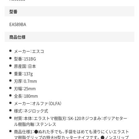
型番
EA589BA
商品仕様
メーカー：エスコ
型番：151BG
原産国：日本
重量：137g
刃厚：0.7mm
刃幅：25mm
全長：180mm
メーカー：オルファ（OLFA）
様式：ネジロック式
材質：本体：エラストマ樹脂刃：SK-120ネジつまみ：ポリアセター
ル樹脂内軸：ステンレス
商品仕様1：●ぬれた手でも、手袋をはめても滑りにくいエラスト
マ樹脂グリップの特大H型カッターナイフです。●ノンスリップ