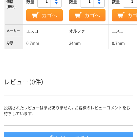
数量
数量
数量
価格
(税込)
カゴへ
カゴへ
カ
エスコ
オルファ
エスコ
メーカー
0.7mm
34mm
0.7mm
刃厚
レビュー（0件）
投稿されたレビューはまだありません。お客様のレビューコメントをお
待ちしています。