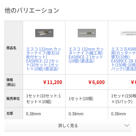
他のバリエーション
商品名
エスコ 132mm カッ
エスコ 132mm カッ
エスコ [EA58
ターナイフ(替刃10
ターナイフ(細工用)
用]カッター
枚付セット)
EA589CE-2 1セット
替刃(10枚)
EA589CE-12 1セッ
(10個)（直送品）
EA589CE-2B
ト(10セット:1セッ
ト(150枚:10
ト×10組)（直送品）
パック)（直送
価格
￥11,200
￥6,600
￥6
(税込)
1セット(10セット:1
1セット(150枚
1セット(10個)
販売単位
セット×10組)
×15パック)
0.38mm
0.38mm
0.38mm
刃厚
詳しく見る
9mm
9mm
9mm
刃幅