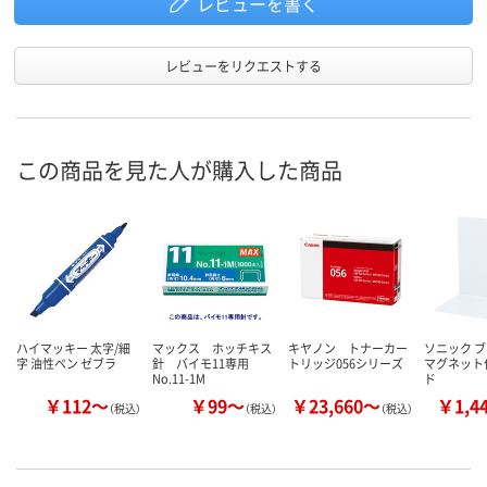
レビューを書く
レビューをリクエストする
この商品を見た人が購入した商品
ハイマッキー 太字/細
マックス ホッチキス
キヤノン トナーカー
ソニック 
字 油性ペン ゼブラ
針 バイモ11専用
トリッジ056シリーズ
マグネット
No.11-1M
ド
￥112～
￥99～
￥23,660～
￥1,4
（税込）
（税込）
（税込）