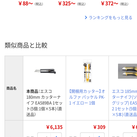
￥88～
￥325～
￥372～
（税込）
（税込）
（税込）
ランキングをもっと見る
類似商品と比較
商品名
本商品：
エスコ
【開梱用カッター】オ
エスコ 185m
180mm カッターナ
ルファ パッケル PK-
ターナイフ(
イフ EA589BA 1セッ
1 イエロー 1個
グリップ) EA5
ト(5個:1個×5本)（直
2 1セット(5個
送品）
×5本)（直送品
￥6,135
￥309
￥6