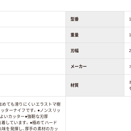
型番
重量
刃幅
メーカー
材質
をはめても滑りにくいエラストマ樹
カッターナイフです。●ノンスリッ
よいカッター●強靭な刃厚
を装着しています。●極めてハード
れ味を発揮し、厚手の素材のカッ