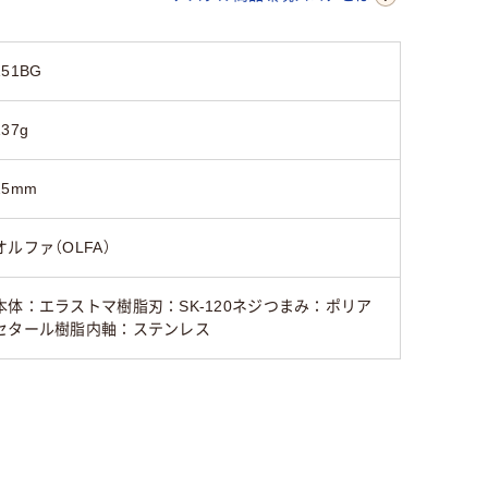
151BG
137g
25mm
オルファ（OLFA）
本体：エラストマ樹脂刃：SK-120ネジつまみ：ポリア
セタール樹脂内軸：ステンレス