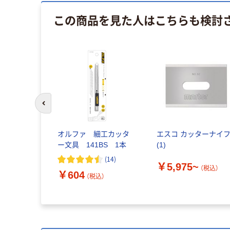
この商品を見た人はこちらも検討
前のスライドへ
オルファ 細工カッタ
エスコ カッターナイフ
ー文具 141BS 1本
(1)
(
14
)
￥5,975~
（税込）
￥604
（税込）