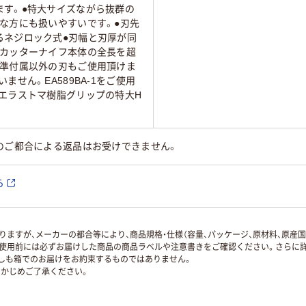
ます。●特大サイズながら抜群の
な方にも扱いやすいです。●刃先
るネジロック式●刃幅と刃厚が同
がカッターナイフ本体の全長を超
標準付属以外の刃もご使用頂けま
ません。EA589BA-1をご使用
いエラストマ樹脂グリップの特大H
のご都合による返品はお受けできません。
ら
ますが、メーカーの都合等により、商品規格・仕様（容量、パッケージ、原材料、原産
使用前には必ずお届けした商品の商品ラベルや注意書きをご確認ください。さらに詳
ずしも箱でのお届けをお約束するものではありません。
かじめご了承ください。