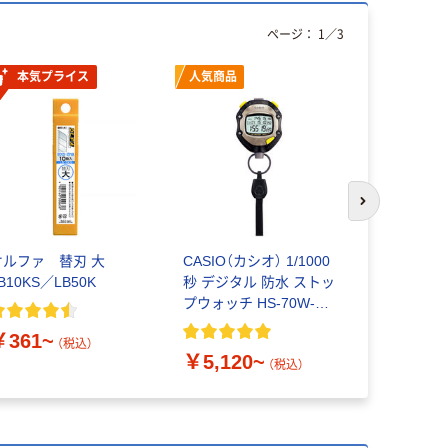
ページ：
1
／
3
本気プライス
人気商品
人気商品
次のスライド
オルファ 替刃 大
CASIO（カシオ） 1/1000
シヤチハタ
B10KS／LB50K
秒 デジタル 防水 ストッ
9 メールオ
プウォッチ HS-70W-
周年限定 XL
1JH
￥361~
（税込）
￥5,120~
￥2,860
（税込）