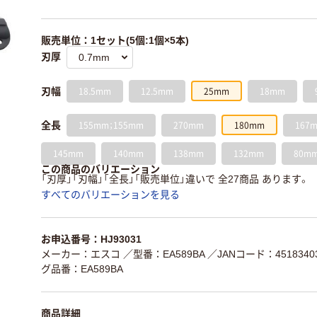
販売単位：1セット(5個:1個×5本)
刃厚
18.5mm
12.5mm
25mm
18mm
刃幅
155mm；155mm
270mm
180mm
167
全長
145mm
140mm
138mm
132mm
80m
この商品のバリエーション
「刃厚」「刃幅」「全長」「販売単位」違いで 全27商品 あります。
すべてのバリエーションを見る
お申込番号：HJ93031
メーカー：エスコ
／型番：EA589BA
／JANコード：45183403
グ品番：EA589BA
商品詳細