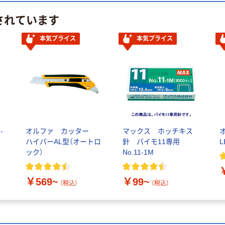
されています
本気プライス
本気プライス
-
オルファ カッター
マックス ホッチキス
ハイパーAL型（オートロ
針 バイモ11専用
L
ック）
No.11-1M
￥569~
￥99~
（税込）
（税込）