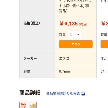
イフ EA589BA 1セッ
1 
ト(5個:1個×5本)（直
送品）
￥6,135
￥3
価格（税込）
（税込）
数量
数量
カゴへ
メーカー
エスコ
オル
刃厚
0.7mm
34m
商品詳細
商品情報の誤りを報告