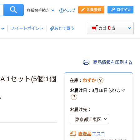
ヘルプ
各種お手続き
0
スイートポイント
あとで買う
カゴ
点
商品情報を印刷する
A 1セット(5個:1個
在庫：
わずか
お届け日：8月18日（火）まで
フ
お届け先：
直送品
エスコ