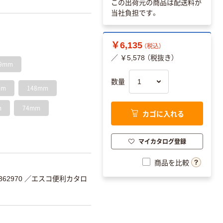
この出荷元の商品は配送料が
当社負担です。
￥6,135
（税込）
／ ￥5,578 （税抜き）
9mm
数量
mm
148mm
m
74mm
カゴに入れる
マイカタログ登録
商品を比較
62970
／エスコ便利カタロ