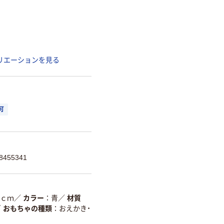
リエーションを見る
可
455341
5ｃｍ
／
カラー
青
／
材質
／
おもちゃの種類
おえかき・