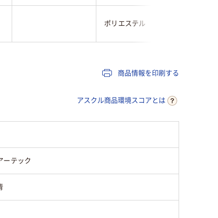
綿：35
ポリエステル
ル：65％
商品情報を印刷する
アスクル商品環境スコアとは
アーテック
青