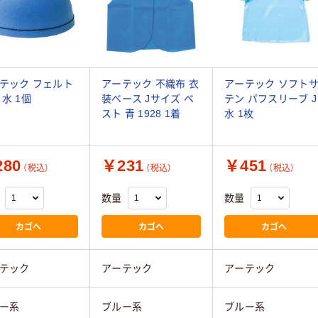
テック フェルト
アーテック 不織布 衣
アーテック ソフト
 水 1個
装ベース Jサイズ ベ
テン パフスリーブ J
スト 青 1928 1着
水 1枚
80
￥231
￥451
（税込）
（税込）
（税込）
数量
数量
カゴへ
カゴへ
カゴへ
テック
アーテック
アーテック
ー系
ブルー系
ブルー系