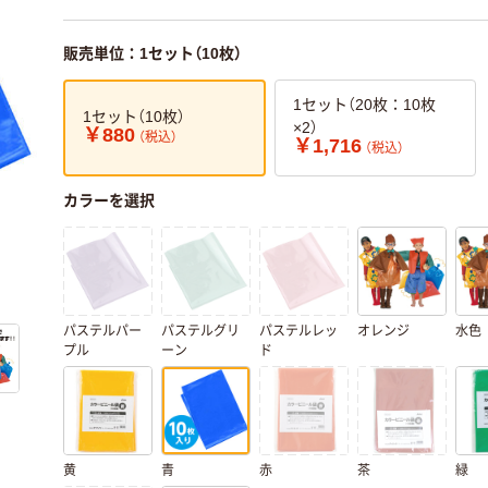
販売単位：1セット（10枚）
1セット（20枚：10枚
1セット（10枚）
×2）
￥880
（税込）
￥1,716
（税込）
カラーを選択
パステルパー
パステルグリ
パステルレッ
オレンジ
水色
プル
ーン
ド
黄
青
赤
茶
緑