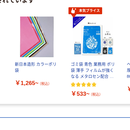
本気プライス
新日本造形 カラーポリ
ゴミ袋 青色 業務用 ポリ
袋
袋 薄手 フィルムが強く
厚
なる メタロセン配合 伊
8
￥1,265~
藤忠リーテイルリンク
（税込）
￥533~
（税込）