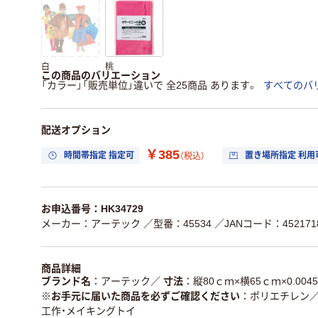
白
桃
この商品のバリエーション
「カラー」「販売単位」違いで 全25商品 あります。
すべてのバ
配送オプション
￥385
時間帯指定 指定可
置き場所指定 利用
（税込）
お申込番号：HK34729
メーカー：アーテック
／型番：45534
／JANコード：4521718
商品詳細
ブランド名
アーテック
／
寸法
縦80ｃｍ×横65ｃｍ×0.004
※お手元に届いた商品を必ずご確認ください
ポリエチレン
工作・メイキングトイ