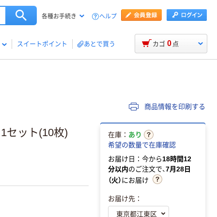
ヘルプ
各種お手続き
0
スイートポイント
あとで買う
カゴ
点
商品情報を印刷する
1セット(10枚)
在庫：
あり
希望の数量で在庫確認
お届け日：今から
18時間12
分以内
のご注文で、
7月28日
（火）
にお届け
お届け先：