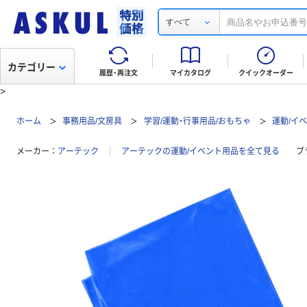
すべて
カテゴリー
履歴・再注文
マイカタログ
クイックオーダー
>
ホーム
事務用品/文房具
学習/運動・行事用品/おもちゃ
運動/イ
メーカー
アーテック
アーテックの運動/イベント用品を全て見る
ブ