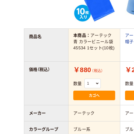
本商品：
アーテック
アー
商品名
青 カラービニール袋
帽子
45534 1セット(10枚)
￥880
￥2
価格（税込）
（税込）
数量
数量
カゴへ
メーカー
アーテック
アー
カラーグループ
ブルー系
ブル