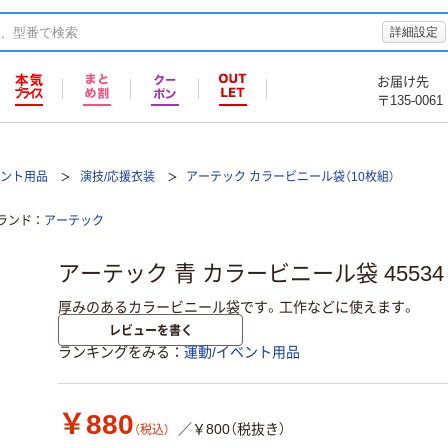
詳細設定
お届け先
〒135-0061
ベント用品
演技/応援衣装
アーテック カラービニール袋（10枚組）
ランド
アーテック
アーテック 青 カラービニール袋 45534 
厚みのあるカラービニール袋です。工作などに使えます。
レビューを書く
ランキングをみる
運動/イベント用品
￥880
／￥800（税抜き）
（税込）