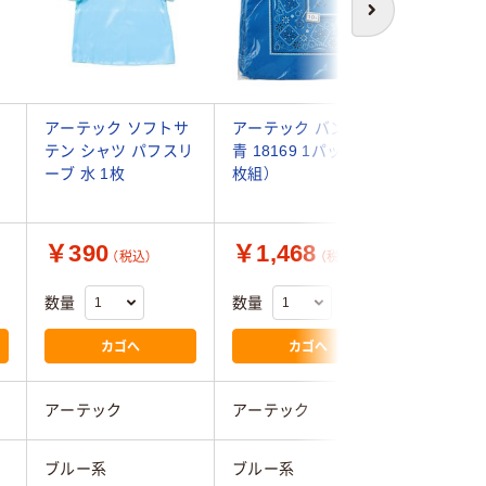
次へ
サ
アーテック ソフトサ
アーテック バンダナ
桑和 イ
テン シャツ パフスリ
青 18169 1パック（10
ロイヤルブ
ーブ 水 1枚
枚組）
21010 
￥390
￥1,468
￥1,7
（税込）
（税込）
数量
数量
数量
カゴへ
カゴへ
アーテック
アーテック
桑和
ブルー系
ブルー系
ブルー系