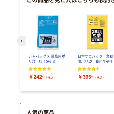
前のスライドへ
色画用紙
ジャパックス 業務用ポ
日本サニパック 業務
リ袋 45L 10枚 青
用ポリ袋 黄色半透明
￥242~
￥365~
税込）
（税込）
（税込）
人気の商品