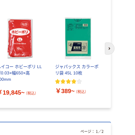
次のスライド
ヘイコー ホビーポリ LL
ジャパックス カラーポ
ハウスホー
0.03×幅650×高
リ袋 45L 10枚
ン ゴミ袋
00mm
￥175~
￥389~
￥19,845~
（税込）
（税込）
ページ：
1
／
2