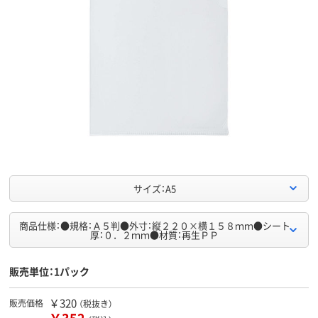
サイズ：A5
商品仕様：●規格：Ａ５判●外寸：縦２２０×横１５８ｍｍ●シート
厚：０．２ｍｍ●材質：再生ＰＰ
販売単位：1パック
￥320
販売価格
（税抜き）
￥352