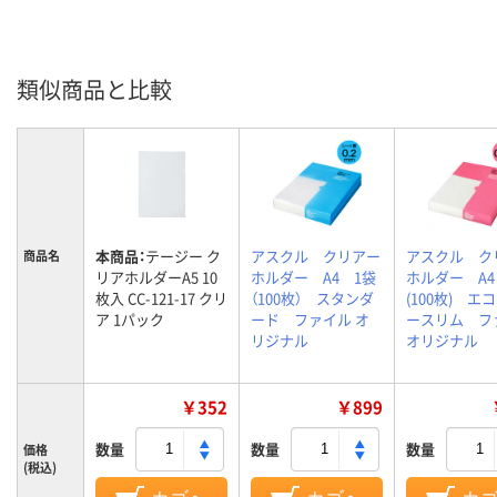
類似商品と比較
本商品：
テージー ク
アスクル クリアー
アスクル ク
商品名
リアホルダーA5 10
ホルダー A4 1袋
ホルダー A4
枚入 CC-121-17 クリ
（100枚） スタンダ
(100枚) エ
ア 1パック
ード ファイル オ
ースリム フ
リジナル
オリジナル
￥352
￥899
数量
数量
数量
価格
(税込)