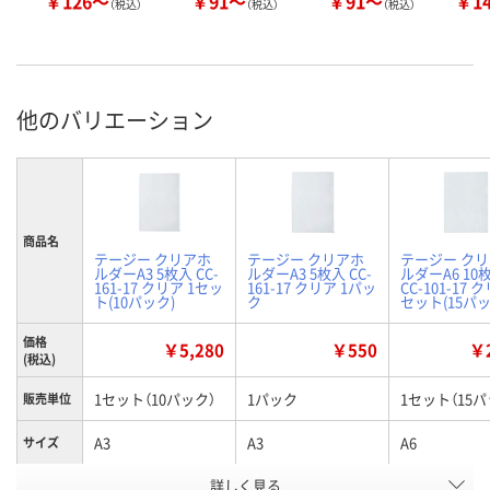
￥126～
￥91～
￥91～
￥1
（税込）
（税込）
（税込）
他のバリエーション
商品名
テージー クリアホ
テージー クリアホ
テージー ク
ルダーA3 5枚入 CC-
ルダーA3 5枚入 CC-
ルダーA6 10
161-17 クリア 1セッ
161-17 クリア 1パッ
CC-101-17 
ト(10パック)
ク
セット(15パッ
価格
￥5,280
￥550
￥2
(税込)
1セット（10パック）
1パック
1セット（15パ
販売単位
A3
A3
A6
サイズ
詳しく見る
●規格：Ａ３判●外
●規格：Ａ３判●外
●規格：Ａ６