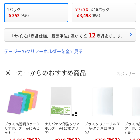
1パック
￥349.8
×10パック
￥352
￥3,498
(税込)
(税込)
12
「サイズ」「商品仕様」「販売単位」 違いで 全
商品あります。
テージーのクリアーホルダーを全て見る
メーカーからのおすすめ商品
スポンサー
プラス 高透明カラーク
ナカバヤシ 薄型クリア
プラス クリアーホルダ
プラス 
リアホルダー A4 5色セ
ホルダー A4 10枚 クリ
ー A4タテ 厚口 厚さ
アーホルダ
ット…
ア…
0.3…
（10…