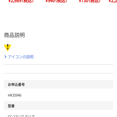
¥2,669（税込）
¥940（税込）
¥730（税込）
¥2,
商品説明
アイコンの説明
お申込番号
HK35946
型番
CC-121-17 クリア