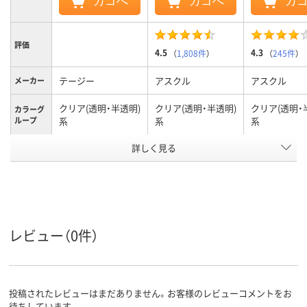
カゴへ
カゴへ
カ
評価
4.5
4.3
（
1,808件
）
（
245件
）
テージー
アスクル
アスクル
メーカー
クリア(透明・半透明)
クリア(透明・半透明)
クリア(透明・
カラーグ
ループ
系
系
系
詳しく見る
0.2mm
0.2mm
0.15mm
厚さ
A5
A4
A4
サイズ
タテ
タテ
タテ
向き
20枚
とじ枚数
レビュー（0件）
アスクル
商品環境
25
35
スコア
投稿されたレビューはまだありません。お客様のレビューコメントをお
待ちしています。