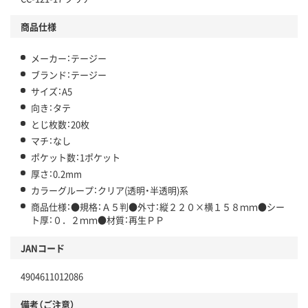
商品仕様
メーカー：テージー
ブランド：テージー
サイズ：A5
向き：タテ
とじ枚数：20枚
マチ：なし
ポケット数：1ポケット
厚さ：0.2mm
カラーグループ：クリア(透明・半透明)系
商品仕様：●規格：Ａ５判●外寸：縦２２０×横１５８ｍｍ●シー
ト厚：０．２ｍｍ●材質：再生ＰＰ
JANコード
4904611012086
備考（ご注意）