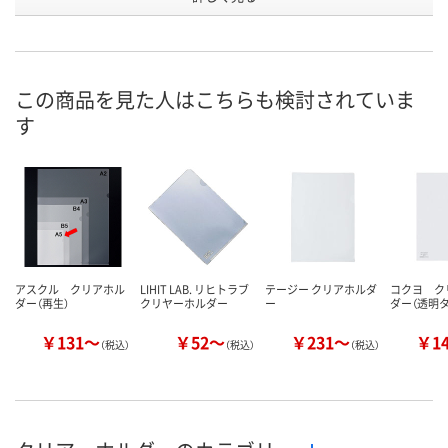
寸：縦４３０×横３
寸：縦４３０×横３
寸：縦１５７
１０ｍｍ●シート
１０ｍｍ●シート
１５ｍｍ●シ
商品仕様
厚：０．３ｍｍ●材
厚：０．３ｍｍ●材
厚：０．２ｍ
質：再生ＰＰ
質：再生ＰＰ
質：再生ＰＰ
この商品を見た人はこちらも検討されていま
お申込番
WW47495
HN47662
WW47489
す
号
1点
あり
あり
在庫
8月8日（土）
8月8日（土）
8月8日（土）
お届け日
数量
数量
数量
アスクル クリアホル
LIHIT LAB. リヒトラブ
テージー クリアホルダ
コクヨ ク
ダー（再生）
クリヤーホルダー
ー
ダー（透明タ
カゴへ
カゴへ
カ
￥131～
￥52～
￥231～
￥1
（税込）
（税込）
（税込）