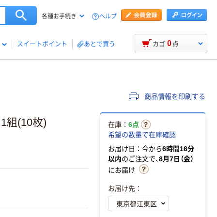
ヘルプ
各種お手続き
0
スイートポイント
あとで買う
カゴ
点
商品情報を印刷する
組(10枚)
在庫：
6点
希望の数量で在庫確認
お届け日：今から
6時間16分
以内
のご注文で、
8月7日（金）
にお届け
お届け先：