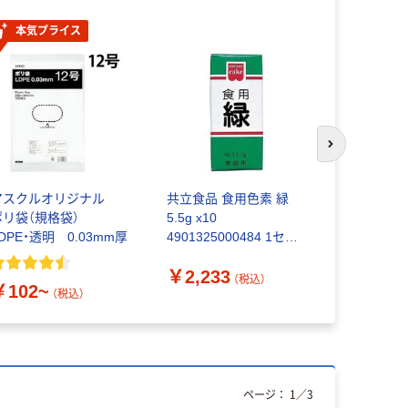
本気プライス
本気プ
次のスライド
アスクルオリジナル
共立食品 食用色素 緑
ペーパータ
ポリ袋（規格袋）
5.5g x10
生紙100％ 
DPE・透明 0.03mm厚
4901325000484 1セッ
認証 シン
ト(10個入)（直送品）
共同企画 
￥2,233
（税込）
￥102~
￥149~
（税込）
ページ：
1
／
3