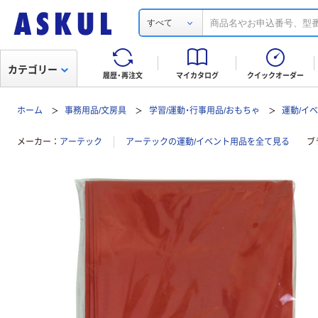
すべて
カテゴリー
履歴・再注文
マイカタログ
クイックオーダー
ホーム
事務用品/文房具
学習/運動・行事用品/おもちゃ
運動/イ
メーカー
アーテック
アーテックの運動/イベント用品を全て見る
ブ