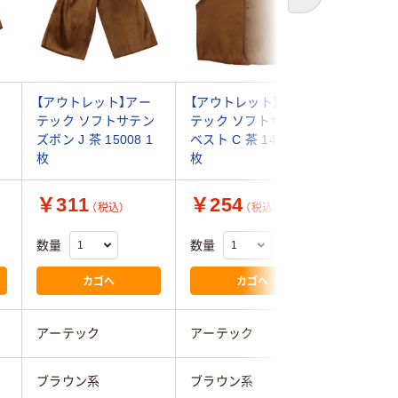
サ
【アウトレット】アー
【アウトレット】アー
【アウト
テック ソフトサテン
テック ソフトサテン
テック 
ズボン J 茶 15008 1
ベスト C 茶 14996 1
ベスト J 
枚
枚
枚
￥311
￥254
￥318
（税込）
（税込）
数量
数量
数量
カゴへ
カゴへ
アーテック
アーテック
アーテッ
ブラウン系
ブラウン系
ブラウン