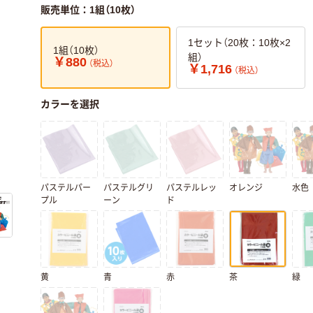
販売単位：1組（10枚）
1セット（20枚：10枚×2
1組（10枚）
組）
￥880
（税込）
￥1,716
（税込）
カラーを選択
パステルパー
パステルグリ
パステルレッ
オレンジ
水色
プル
ーン
ド
黄
青
赤
茶
緑