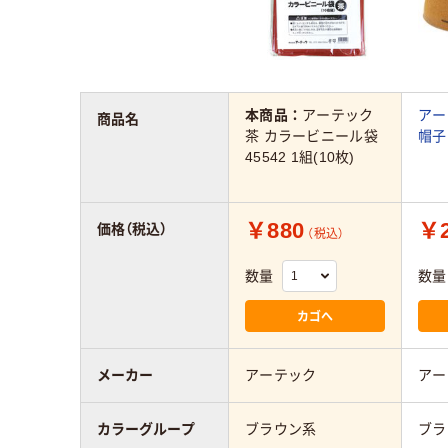
本商品：
アーテック
アー
商品名
茶 カラービニール袋
帽子
45542 1組(10枚)
￥880
￥2
価格（税込）
（税込）
数量
数量
カゴへ
メーカー
アーテック
アー
カラーグループ
ブラウン系
ブラ