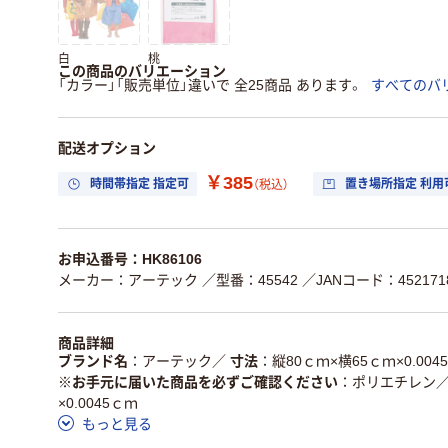
白
桃
この商品のバリエーション
「カラー」「販売単位」違いで 全25商品 あります。
すべてのバ
配送オプション
￥385
時間帯指定 指定可
置き場所指定 利用
（税込）
お申込番号：HK86106
メーカー：アーテック
／型番：45542
／JANコード：4521718
商品詳細
ブランド名
アーテック
／
寸法
縦80ｃｍ×横65ｃｍ×0.004
※お手元に届いた商品を必ずご確認ください
ポリエチレン
×0.0045ｃｍ
もっと見る