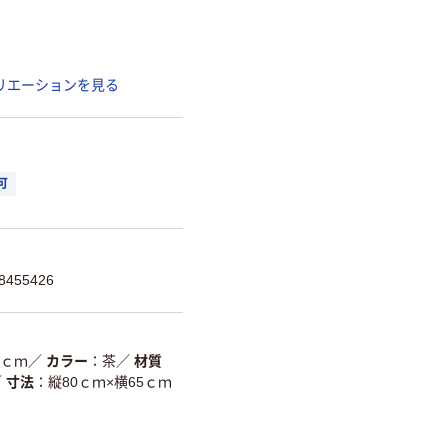
リエーションを見る
可
455426
5ｃｍ
／
カラー
茶
／
材質
／
寸法
縦80ｃｍ×横65ｃｍ