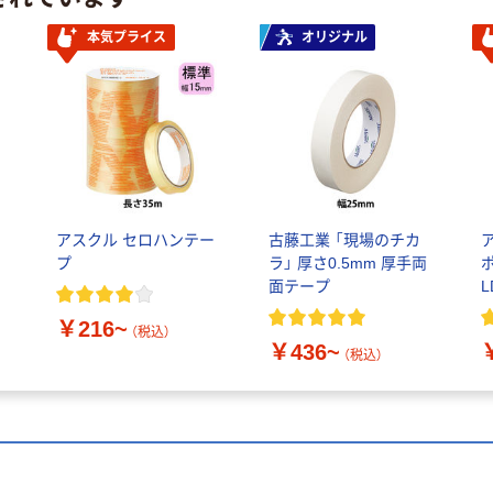
本気プライス
オリジナル
ポ
アスクル セロハンテー
古藤工業 「現場のチカ
プ
ラ」 厚さ0.5mm 厚手両
面テープ
L
￥216~
（税込）
￥436~
（税込）