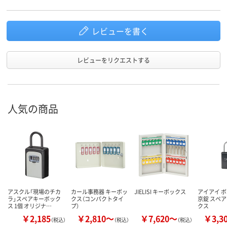
レビューを書く
レビューをリクエストする
人気の商品
アスクル「現場のチカ
カール事務器 キーボッ
JIELISI キーボックス
アイアイ 
ラ」スペアキーボック
クス（コンパクトタイ
京錠 スペ
ス 1個 オリジナ…
プ）
クス
￥2,185
￥2,810～
￥7,620～
￥3,3
（税込）
（税込）
（税込）