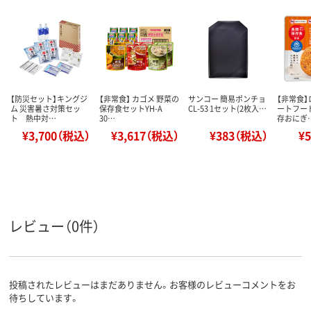
【防災セット】キングジ
【非常食】 カゴメ 野菜の
サンコー 簡易ポンチョ
【非常食】
ム 災害暑さ対策セッ
保存食セットYH-A
CL-53 1セット(2枚入…
ートフー
ト 熱中対…
30…
存おにぎ
¥3,700（税込）
¥3,617（税込）
¥383（税込）
¥
レビュー（0件）
投稿されたレビューはまだありません。お客様のレビューコメントをお
待ちしています。