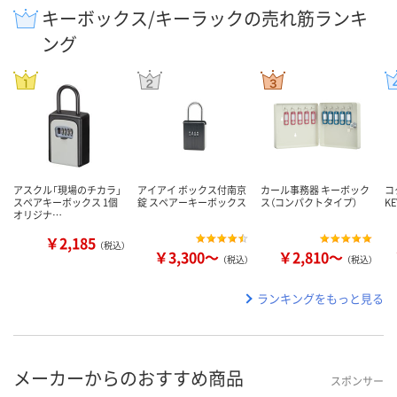
キーボックス/キーラックの売れ筋ランキ
ング
アスクル「現場のチカラ」
アイアイ ボックス付南京
カール事務器 キーボック
コ
スペアキーボックス 1個
錠 スペアーキーボックス
ス（コンパクトタイプ）
KE
オリジナ…
￥2,185
（税込）
￥3,300～
￥2,810～
（税込）
（税込）
ランキングをもっと見る
メーカーからのおすすめ商品
スポンサー