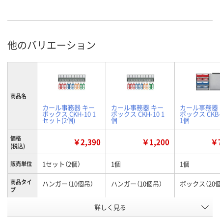
他のバリエーション
商品名
カール事務器 キー
カール事務器 キー
カール事務器
ボックス CKH-10 1
ボックス CKH-10 1
ボックス CKB-
セット(2個)
個
1個
価格
￥2,390
￥1,200
￥7
(税込)
1セット（2個）
1個
1個
販売単位
商品タイ
ハンガー（10個吊）
ハンガー（10個吊）
ボックス（20
プ
お申込番
詳しく見る
HN13494
EJ35327
HN13490
号