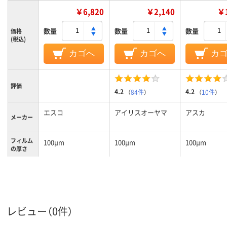
￥6,820
￥2,140
￥1
数量
数量
数量
価格
(税込)
カゴへ
カゴへ
カ
評価
4.2
4.2
（
84件
）
（
10件
）
エスコ
アイリスオーヤマ
アスカ
メーカー
フィルム
100μm
100μm
100μm
の厚さ
ポリエステル
グロス
グロス、PE，P
EVA
材質
レビュー（0件）