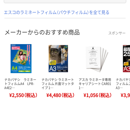
エスコのラミネートフィルム（パウチフィルム）を全て見る
メーカーからのおすすめ商品
スポンサー
ナカバヤシ ラミネー
ナカバヤシ ラミネート
アスカ ラミネータ専用
ナカバヤ
トフィルムA4 LPR-
フィルム 片面マットタ
キャリアシート CAR01
フィルム 
A4E2…
イプ 1…
1…
A3…
¥2,550（税込）
¥4,480（税込）
¥1,056（税込）
¥3,