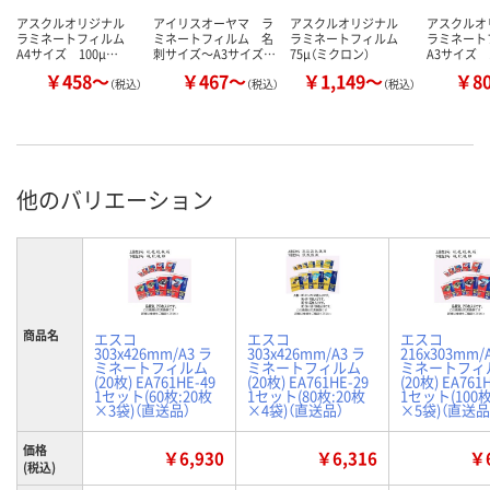
アスクルオリジナル
アイリスオーヤマ ラ
アスクルオリジナル
アスクル
ラミネートフィルム
ミネートフィルム 名
ラミネートフィルム
ラミネー
A4サイズ 100μ…
刺サイズ～A3サイズ…
75μ（ミクロン）
A3サイズ 
￥458～
￥467～
￥1,149～
￥8
（税込）
（税込）
（税込）
他のバリエーション
商品名
エスコ
エスコ
エスコ
303x426mm/A3 ラ
303x426mm/A3 ラ
216x303mm/
ミネートフィルム
ミネートフィルム
ミネートフィ
(20枚) EA761HE-49
(20枚) EA761HE-29
(20枚) EA761
1セット(60枚:20枚
1セット(80枚:20枚
1セット(100枚
×3袋)（直送品）
×4袋)（直送品）
×5袋)（直送品
価格
￥6,930
￥6,316
￥6
(税込)