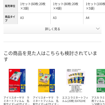
1セット(60枚:20枚
1セット(80枚:20枚
1セット(100枚
販売単位
×3袋)
×4袋)
×5袋)
商品タイ
A3
A3
A4
プ
お申込番
詳しく見る
HP11410
HP11408
HP11405
号
わずか
わずか
わずか
在庫
8月24日（月）まで
8月24日（月）まで
8月24日（月）
お届け日
この商品を見た人はこちらも検討されていま
す
数量
数量
数量
カゴへ
カゴへ
カ
アイリスオーヤマ ラ
アイリスオーヤマ ラ
エスコ ラミネートフィ
アスカ ラ
ミネートフィルム 名
ミネートフィルム 名
ルム(20枚) EA761HE
用フィルム 
刺サイズ～A3サイズ…
刺サイズ～A2サイズ…
ン 50枚入り