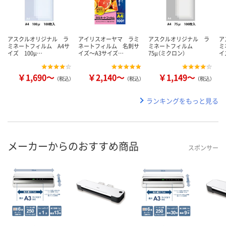
アスクルオリジナル ラ
アイリスオーヤマ ラミ
アスクルオリジナル ラ
ア
ミネートフィルム A4サ
ネートフィルム 名刺サ
ミネートフィルム
ミ
イズ 100μ…
イズ～A3サイズ…
75μ（ミクロン）
イ
￥1,690～
￥2,140～
￥1,149～
（税込）
（税込）
（税込）
ランキングをもっと見る
メーカーからのおすすめ商品
スポンサー