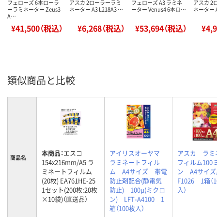
フェローズ 6本ローラ
アスカ 2ローラーラミ
フェローズ A3 ラミネ
アスカ 2
ーラミネーター Zeus3
ネーター A3 L218A3 …
ーター Venus4 6本ロ…
ネーター A4
A…
¥41,500（税込）
¥6,268（税込）
¥53,694（税込）
¥4,
類似商品と比較
本商品：
エスコ
アイリスオーヤマ
アスカ ラミ
商品名
154x216mm/A5 ラ
ラミネートフィル
フィルム100
ミネートフィルム
ム A4サイズ 帯電
ン A4サイ
(20枚) EA761HE-25
防止剤配合(静電気
F1026 1箱（
1セット(200枚:20枚
防止) 100μ(ミクロ
入）
×10袋)（直送品）
ン) LFT-A4100 1
箱（100枚入）