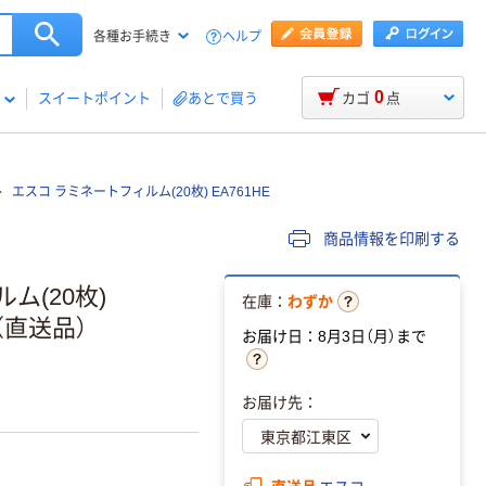
ヘルプ
各種お手続き
0
スイートポイント
あとで買う
カゴ
点
エスコ ラミネートフィルム(20枚) EA761HE
商品情報を印刷する
ルム(20枚)
在庫：
わずか
)（直送品）
お届け日：8月3日（月）まで
お届け先：
直送品