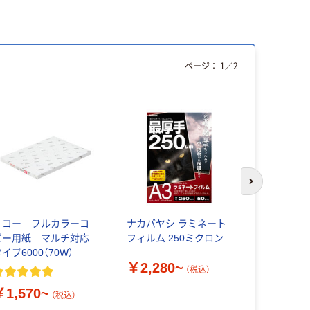
ページ：
1
／
2
人気商品
次のスライド
リコー フルカラーコ
ナカバヤシ ラミネート
アスカ ラ
ピー用紙 マルチ対応
フィルム 250ミクロン
ィルム10
イプ6000（70W）
￥2,280~
（税込）
￥468~
￥1,570~
（税込）