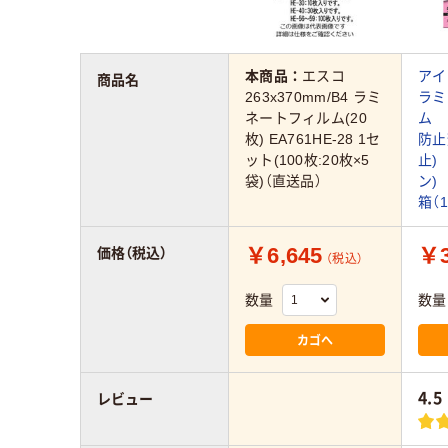
本商品：
エスコ
ア
商品名
263x370mm/B4 ラミ
ラミ
ネートフィルム(20
ム 
枚) EA761HE-28 1セ
防止
ット(100枚:20枚×5
止)
袋)（直送品）
ン) 
箱（
￥6,645
￥3
価格（税込）
（税込）
数量
数量
カゴへ
4.5
レビュー