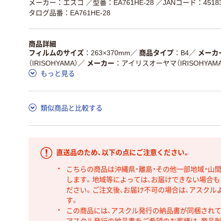
メーカー：エスコ
／型番：EA761HE-28
／JANコード：45183
タログ品番：EA761HE-28
商品詳細
フィルムのサイズ
263×370mm
／
商品タイプ
B4
／
メーカ
（IRISOHYAMA）
／
メーカー
アイリスオーヤマ（IRISOHYAMA
もっと見る
類似商品と比較する
直送品のため、以下の点にご注意ください。
こちらの商品は沖縄県・離島・その他一部地域・山
します。地域等によっては、お届けできない場合
ださい。ご注文後、お届け不可の場合は、アスクル
す。
この商品には、アスクル発行の納品書が同梱され
アスクル発行の納品書をご希望のお客様は、商品到