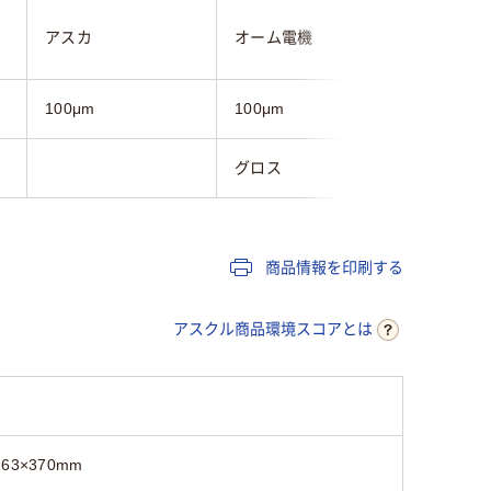
アスカ
オーム電機
アイリス
100μm
100μm
100μm
グロス
ポリエス
商品情報を印刷する
アスクル商品環境スコアとは
263×370mm