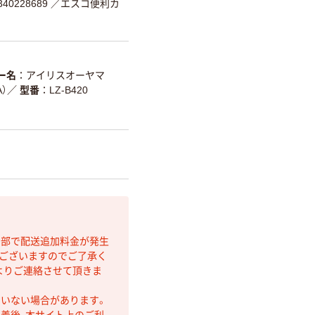
40228689
／エスコ便利カ
ー名
アイリスオーヤマ
）
／
型番
LZ-B420
間部で配送追加料金が発生
もございますのでご了承く
よりご連絡させて頂きま
ていない場合があります。
着後、本サイト上のご利