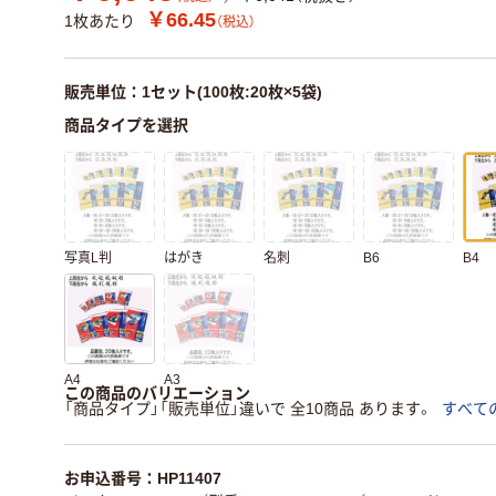
￥66.45
1枚あたり
（税込）
販売単位：1セット(100枚:20枚×5袋)
商品タイプを選択
写真L判
はがき
名刺
B6
B4
A4
A3
この商品のバリエーション
「商品タイプ」「販売単位」違いで 全10商品 あります。
すべて
お申込番号：HP11407