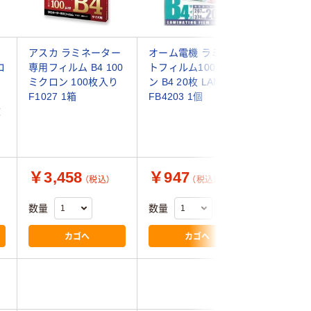
アスカ ラミネーター
オーム電機 ラミネー
アイリ
ロ
専用フィルム B4 100
トフィルム100ミクロ
ラミネー
ミクロン 100枚入り
ン B4 20枚 LAM-
ム B4
F1027 1箱
FB4203 1個
マット 1
枚
ン) LZ
100枚入
￥3,458
￥947
￥4,4
（税込）
（税込）
数量
数量
数量
カゴへ
カゴへ