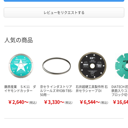
レビューをリクエストする
人気の商品
藤原産業 ＳＫ11 ダ
京セラ インダストリア
石井超硬工具製作所 石
DIATECH
イヤモンドカッター
ルツールズ RYOBI TBS-
井セラシャープ DI
鉄筋入りコ
50用…
ブロック切
￥2,640～
￥3,330～
￥6,544～
￥16,6
（税込）
（税込）
（税込）