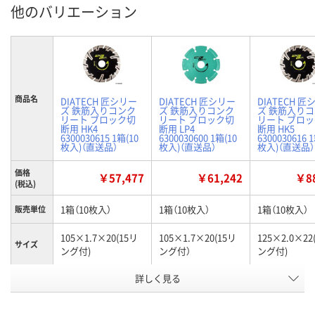
他のバリエーション
商品名
DIATECH 匠シリー
DIATECH 匠シリー
DIATECH 匠
ズ 鉄筋入りコンク
ズ 鉄筋入りコンク
ズ 鉄筋入り
リート ブロック切
リート ブロック切
リート ブロ
断用 HK4
断用 LP4
断用 HK5
6300030615 1箱(10
6300030600 1箱(10
6300030616 
枚入)（直送品）
枚入)（直送品）
枚入)（直送品）
価格
￥57,477
￥61,242
￥88
(税込)
1箱（10枚入）
1箱（10枚入）
1箱（10枚入）
販売単位
105×1.7×20(15リ
105×1.7×20(15リ
125×2.0×22
サイズ
ング付)
ング付）
ング付)
詳しく見る
HK4
LP4
HK5
タイプ
お申込番
HP14338
HP14324
HP14341