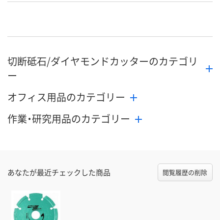
号
直送品
直送品
直送品
在庫
8月27日（木）まで
8月27日（木）まで
8月27日（木）
お届け日
切断砥石/ダイヤモンドカッターのカテゴリ
数量
数量
数量
ー
カゴへ
カゴへ
カ
オフィス用品のカテゴリー
作業・研究用品のカテゴリー
あなたが最近チェックした商品
閲覧履歴の削除