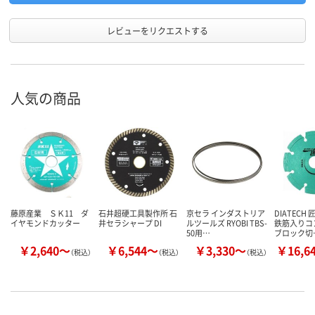
レビューをリクエストする
人気の商品
藤原産業 ＳＫ11 ダ
石井超硬工具製作所 石
京セラ インダストリア
DIATECH
イヤモンドカッター
井セラシャープ DI
ルツールズ RYOBI TBS-
鉄筋入りコ
50用…
ブロック切
￥2,640～
￥6,544～
￥3,330～
￥16,6
（税込）
（税込）
（税込）