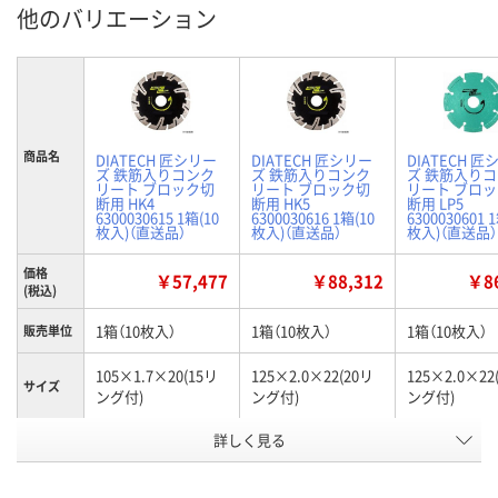
他のバリエーション
商品名
DIATECH 匠シリー
DIATECH 匠シリー
DIATECH 匠
ズ 鉄筋入りコンク
ズ 鉄筋入りコンク
ズ 鉄筋入り
リート ブロック切
リート ブロック切
リート ブロ
断用 HK4
断用 HK5
断用 LP5
6300030615 1箱(10
6300030616 1箱(10
6300030601 
枚入)（直送品）
枚入)（直送品）
枚入)（直送品）
価格
￥57,477
￥88,312
￥86
(税込)
1箱（10枚入）
1箱（10枚入）
1箱（10枚入）
販売単位
105×1.7×20(15リ
125×2.0×22(20リ
125×2.0×22
サイズ
ング付)
ング付)
ング付)
詳しく見る
HK4
HK5
LP5
タイプ
お申込番
HP14338
HP14341
HP14326