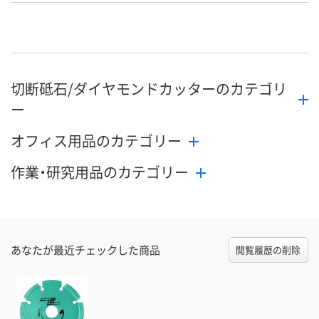
号
直送品
直送品
直送品
在庫
8月27日（木）まで
8月27日（木）まで
8月27日（木）
お届け日
切断砥石/ダイヤモンドカッターのカテゴリ
数量
数量
数量
ー
カゴへ
カゴへ
カ
オフィス用品のカテゴリー
作業・研究用品のカテゴリー
あなたが最近チェックした商品
閲覧履歴の削除