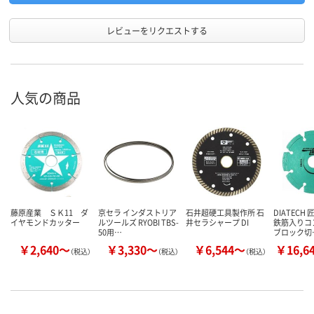
レビューをリクエストする
人気の商品
藤原産業 ＳＫ11 ダ
京セラ インダストリア
石井超硬工具製作所 石
DIATECH
イヤモンドカッター
ルツールズ RYOBI TBS-
井セラシャープ DI
鉄筋入りコ
50用…
ブロック切
￥2,640～
￥3,330～
￥6,544～
￥16,6
（税込）
（税込）
（税込）