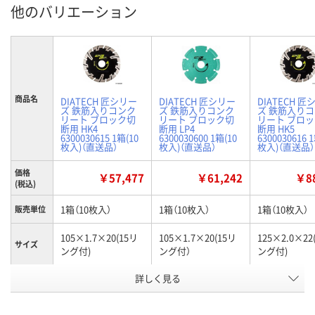
他のバリエーション
商品名
DIATECH 匠シリー
DIATECH 匠シリー
DIATECH 匠
ズ 鉄筋入りコンク
ズ 鉄筋入りコンク
ズ 鉄筋入り
リート ブロック切
リート ブロック切
リート ブロ
断用 HK4
断用 LP4
断用 HK5
6300030615 1箱(10
6300030600 1箱(10
6300030616 
枚入)（直送品）
枚入)（直送品）
枚入)（直送品）
価格
￥57,477
￥61,242
￥88
(税込)
1箱（10枚入）
1箱（10枚入）
1箱（10枚入）
販売単位
105×1.7×20(15リ
105×1.7×20(15リ
125×2.0×22
サイズ
ング付)
ング付）
ング付)
詳しく見る
HK4
LP4
HK5
タイプ
お申込番
HP14338
HP14324
HP14341