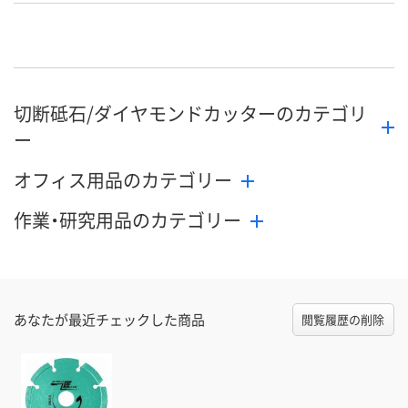
号
直送品
直送品
直送品
在庫
8月27日（木）まで
8月27日（木）まで
8月27日（木）
お届け日
切断砥石/ダイヤモンドカッターのカテゴリ
数量
数量
数量
ー
カゴへ
カゴへ
カ
オフィス用品のカテゴリー
作業・研究用品のカテゴリー
あなたが最近チェックした商品
閲覧履歴の削除