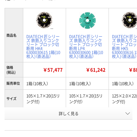
商品名
DIATECH 匠シリー
DIATECH 匠シリー
DIATECH 匠
ズ 鉄筋入りコンク
ズ 鉄筋入りコンク
ズ 鉄筋入り
リート ブロック切
リート ブロック切
リート ブロ
断用 HK4
断用 LP4
断用 HK5
6300030615 1箱(10
6300030600 1箱(10
6300030616 
枚入)（直送品）
枚入)（直送品）
枚入)（直送品）
価格
￥57,477
￥61,242
￥88
(税込)
1箱（10枚入）
1箱（10枚入）
1箱（10枚入）
販売単位
105×1.7×20(15リ
105×1.7×20(15リ
125×2.0×22
サイズ
ング付)
ング付）
ング付)
詳しく見る
HK4
LP4
HK5
タイプ
お申込番
HP14338
HP14324
HP14341
号