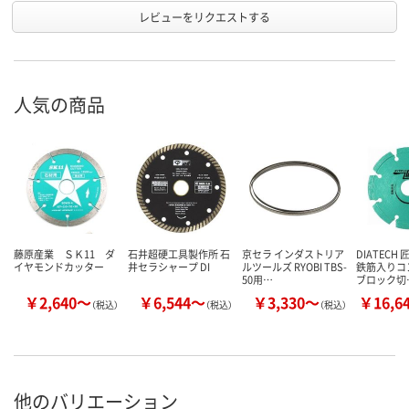
レビューをリクエストする
人気の商品
藤原産業 ＳＫ11 ダ
石井超硬工具製作所 石
京セラ インダストリア
DIATECH
イヤモンドカッター
井セラシャープ DI
ルツールズ RYOBI TBS-
鉄筋入りコ
50用…
ブロック切
￥2,640～
￥6,544～
￥3,330～
￥16,6
（税込）
（税込）
（税込）
他のバリエーション