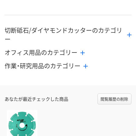
直送品
直送品
直送品
在庫
8月27日（木）まで
8月27日（木）まで
8月27日（木）
お届け日
切断砥石/ダイヤモンドカッターのカテゴリ
数量
数量
数量
ー
カゴへ
カゴへ
カ
オフィス用品のカテゴリー
作業・研究用品のカテゴリー
あなたが最近チェックした商品
閲覧履歴の削除