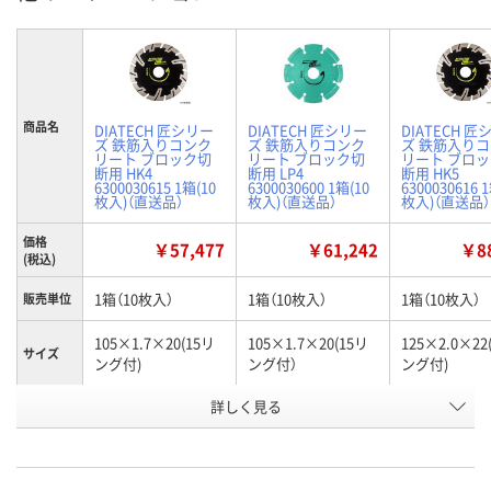
商品名
DIATECH 匠シリー
DIATECH 匠シリー
DIATECH 匠
ズ 鉄筋入りコンク
ズ 鉄筋入りコンク
ズ 鉄筋入り
リート ブロック切
リート ブロック切
リート ブロ
断用 HK4
断用 LP4
断用 HK5
6300030615 1箱(10
6300030600 1箱(10
6300030616 
枚入)（直送品）
枚入)（直送品）
枚入)（直送品）
価格
￥57,477
￥61,242
￥88
(税込)
1箱（10枚入）
1箱（10枚入）
1箱（10枚入）
販売単位
105×1.7×20(15リ
105×1.7×20(15リ
125×2.0×22
サイズ
ング付)
ング付）
ング付)
詳しく見る
HK4
LP4
HK5
タイプ
お申込番
HP14338
HP14324
HP14341
号