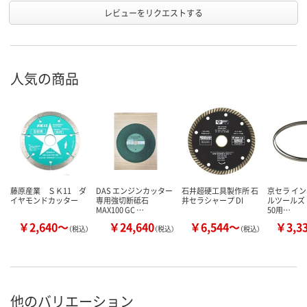
レビューをリクエストする
人気の商品
藤原産業 ＳＫ11 ダ
DAS エンジンカッター
石井超硬工具製作所 石
京セラ イ
イヤモンドカッター
専用強切断砥石
井セラシャープ DI
ルツールズ RY
MAX100 GC …
50用…
￥2,640～
￥24,640
￥6,544～
￥3,3
（税込）
（税込）
（税込）
他のバリエーション