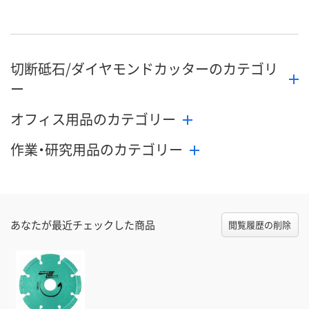
直送品
直送品
直送品
在庫
8月26日（水）まで
8月26日（水）まで
8月26日（水）
お届け日
切断砥石/ダイヤモンドカッターのカテゴリ
数量
数量
数量
ー
カゴへ
カゴへ
カ
オフィス用品のカテゴリー
作業・研究用品のカテゴリー
あなたが最近チェックした商品
閲覧履歴の削除