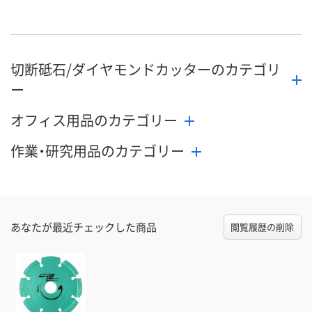
直送品
直送品
直送品
在庫
8月26日（水）まで
8月26日（水）まで
8月26日（水）
お届け日
切断砥石/ダイヤモンドカッターのカテゴリ
数量
数量
数量
ー
カゴへ
カゴへ
カ
オフィス用品のカテゴリー
作業・研究用品のカテゴリー
あなたが最近チェックした商品
閲覧履歴の削除