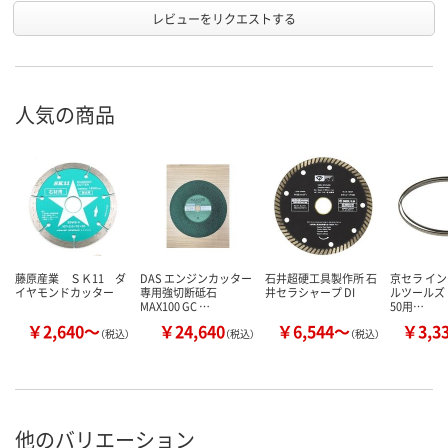
レビューをリクエストする
人気の商品
藤原産業 ＳＫ11 ダ
DAS エンジンカッター
石井超硬工具製作所 石
京セラ イ
イヤモンドカッター
専用強切断砥石
井セラシャープ DI
ルツールズ RY
MAX100 GC …
50用…
￥2,640～
￥24,640
￥6,544～
￥3,3
（税込）
（税込）
（税込）
他のバリエーション