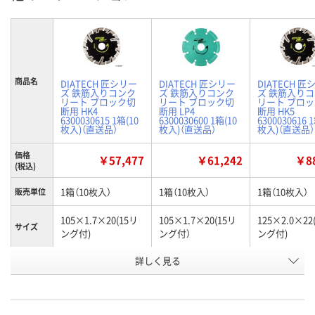
商品名
DIATECH 匠シリー
DIATECH 匠シリー
DIATECH 匠
ズ 鉄筋入りコンク
ズ 鉄筋入りコンク
ズ 鉄筋入り
リート ブロック切
リート ブロック切
リート ブロ
断用 HK4
断用 LP4
断用 HK5
6300030615 1箱(10
6300030600 1箱(10
6300030616 
枚入)（直送品）
枚入)（直送品）
枚入)（直送品）
価格
￥57,477
￥61,242
￥88
(税込)
1箱（10枚入）
1箱（10枚入）
1箱（10枚入）
販売単位
105×1.7×20(15リ
105×1.7×20(15リ
125×2.0×22
サイズ
ング付)
ング付）
ング付)
詳しく見る
HK4
LP4
HK5
タイプ
お申込番
HP14338
HP14324
HP14341
号