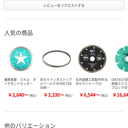
レビューをリクエストする
人気の商品
藤原産業 ＳＫ11 ダ
京セラ インダストリア
石井超硬工具製作所 石
DIATECH
イヤモンドカッター
ルツールズ RYOBI TBS-
井セラシャープ DI
鉄筋入りコ
50用…
ブロック切
￥2,640～
￥3,330～
￥6,544～
￥16,6
（税込）
（税込）
（税込）
他のバリエーション