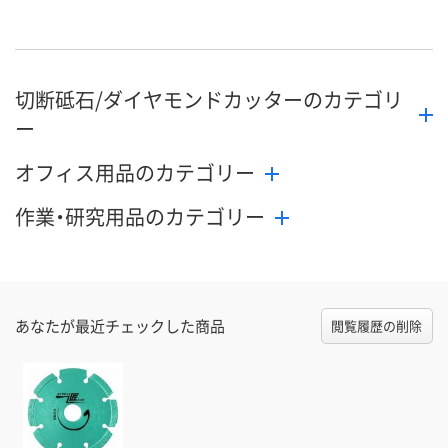
直送品
直送品
直送品
在庫
8月27日（木）まで
8月27日（木）まで
8月27日（木）
お届け日
切断砥石/ダイヤモンドカッターのカテゴリ
数量
数量
数量
ー
カゴへ
カゴへ
カ
オフィス用品のカテゴリー
作業・研究用品のカテゴリー
あなたが最近チェックした商品
閲覧履歴の削除