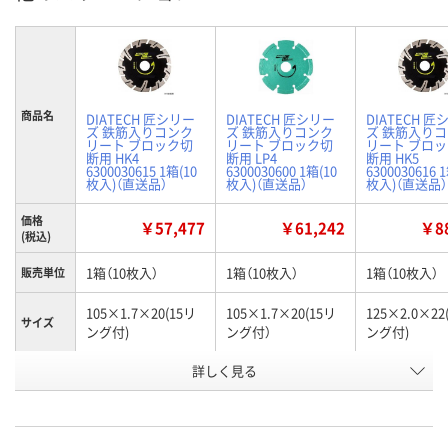
商品名
DIATECH 匠シリー
DIATECH 匠シリー
DIATECH 匠
ズ 鉄筋入りコンク
ズ 鉄筋入りコンク
ズ 鉄筋入り
リート ブロック切
リート ブロック切
リート ブロ
断用 HK4
断用 LP4
断用 HK5
6300030615 1箱(10
6300030600 1箱(10
6300030616 
枚入)（直送品）
枚入)（直送品）
枚入)（直送品）
価格
￥57,477
￥61,242
￥88
(税込)
1箱（10枚入）
1箱（10枚入）
1箱（10枚入）
販売単位
105×1.7×20(15リ
105×1.7×20(15リ
125×2.0×22
サイズ
ング付)
ング付）
ング付)
詳しく見る
HK4
LP4
HK5
タイプ
お申込番
HP14338
HP14324
HP14341
号